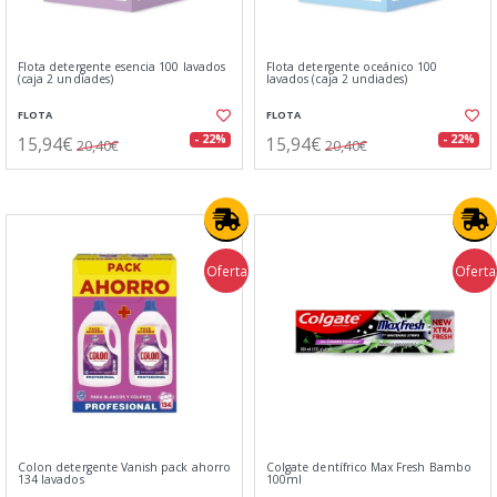
Flota detergente esencia 100 lavados
Flota detergente oceánico 100
(caja 2 undiades)
lavados (caja 2 undiades)
FLOTA
FLOTA
15,94€
15,94€
- 22%
- 22%
20,40€
20,40€
Oferta
Oferta
Colon detergente Vanish pack ahorro
Colgate dentífrico Max Fresh Bambo
134 lavados
100ml