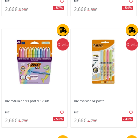
BIC
BIC
2,66€
2,66€
- 57%
- 54%
6,20€
5,80€
Oferta
Oferta
Bic rotuladores pastel 12uds.
Bic marcador pastel
BIC
BIC
2,66€
2,66€
- 53%
- 43%
5,70€
4,70€