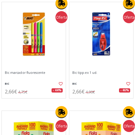
Oferta
Oferta
Bic marcador fluorescente
Bic tipp-ex 1 ud.
BIC
BIC
2,66€
2,66€
- 44%
- 46%
4,75€
4,90€
Oferta
Oferta