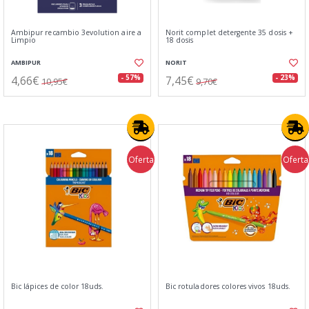
Ambipur recambio 3evolution aire a
Norit complet detergente 35 dosis +
Limpio
18 dosis
AMBIPUR
NORIT
4,66€
7,45€
- 57%
- 23%
10,95€
9,70€
Oferta
Oferta
Bic lápices de color 18uds.
Bic rotuladores colores vivos 18uds.