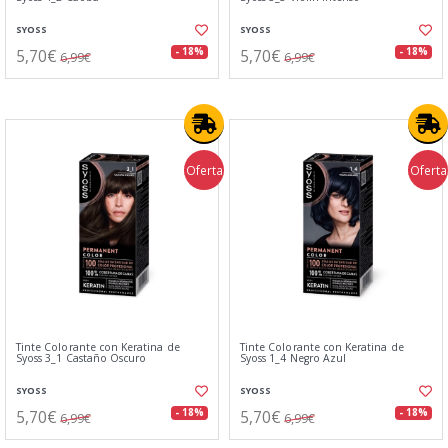
SYOSS
SYOSS
5,70€
5,70€
- 18%
- 18%
6,99€
6,99€
Oferta
Oferta
Tinte Colorante con Keratina de
Tinte Colorante con Keratina de
Syoss 3_1 Castaño Oscuro
Syoss 1_4 Negro Azul
SYOSS
SYOSS
5,70€
5,70€
- 18%
- 18%
6,99€
6,99€