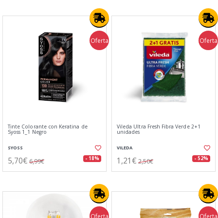
Oferta
Oferta
Tinte Colorante con Keratina de
Vileda Ultra Fresh Fibra Verde 2+1
Syoss 1_1 Negro
unidades
SYOSS
VILEDA
5,70€
1,21€
- 18%
- 52%
6,99€
2,50€
Oferta
Oferta