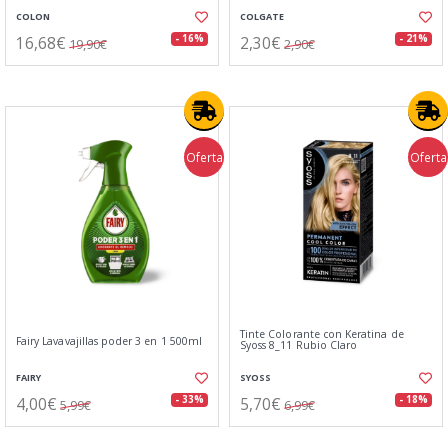
COLON
COLGATE
16,68€
2,30€
- 16%
- 21%
19,90€
2,90€
Oferta
Oferta
Tinte Colorante con Keratina de
Fairy Lavavajillas poder 3 en 1 500ml
Syoss 8_11 Rubio Claro
FAIRY
SYOSS
4,00€
5,70€
- 33%
- 18%
5,99€
6,99€