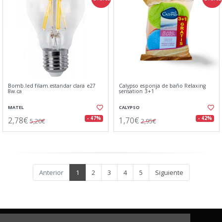
Bomb.led filam.estandar clara e27
Calypso esponja de baño Relaxing
8w.ca
sensation 3+1
MATEL
CALYPSO
2,78€
1,70€
- 47%
- 42%
5,20€
2,95€
Anterior
1
2
3
4
5
Siguiente