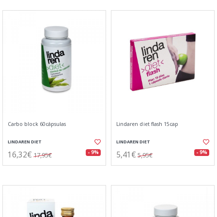
Carbo block 60cápsulas
Lindaren diet flash 15cap
LINDAREN DIET
LINDAREN DIET
16,32€
5,41€
- 9%
- 9%
17,95€
5,95€