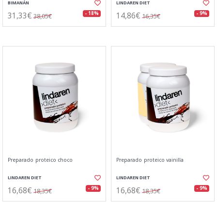
BIMANÁN
LINDAREN DIET
31,33€
14,86€
- 18%
- 9%
38,05€
16,35€
Preparado proteico choco
Preparado proteico vainilla
LINDAREN DIET
LINDAREN DIET
16,68€
16,68€
- 9%
- 9%
18,35€
18,35€