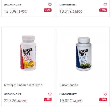
LINDAREN DIET
LINDAREN DIET
12,50€
19,91€
- 9%
- 9%
13,75€
21,90€
Termogen lindaren diet 60cap
Glucomanano
LINDAREN DIET
LINDAREN DIET
22,32€
19,82€
- 9%
- 9%
24,55€
21,80€