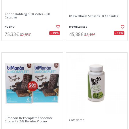
Kobho Kobhoglp 30 Viales + 90
IVB Wellness Satisens 60 Capsulas
Capsulas
KOBHO
IVBWELLNESS
75,33€
45,88€
- 19%
- 18%
92,85€
56,13€
Bimanan Bekomplett Chocolate
Cafe verde
Crujiente 2x8 Barritas Promo