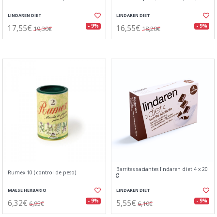
LINDAREN DIET
LINDAREN DIET
17,55€
16,55€
- 9%
- 9%
19,30€
18,20€
Barritas saciantes lindaren diet 4 x 20
Rumex 10 (control de peso)
g
MAESE HERBARIO
LINDAREN DIET
6,32€
5,55€
- 9%
- 9%
6,95€
6,10€