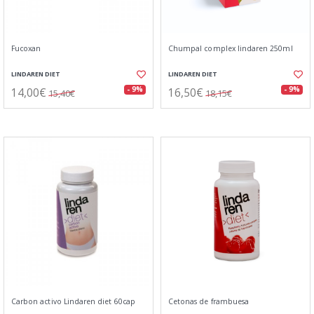
Fucoxan
Chumpal complex lindaren 250ml
LINDAREN DIET
LINDAREN DIET
14,00€
16,50€
- 9%
- 9%
15,40€
18,15€
Carbon activo Lindaren diet 60cap
Cetonas de frambuesa