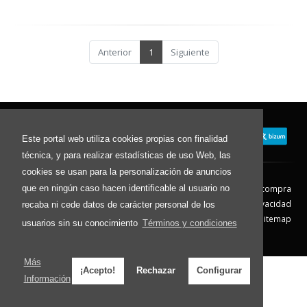
Anterior
1
Siguiente
Este portal web utiliza cookies propias con finalidad
técnica, y para realizar estadísticas de uso Web, las
cookies se usan para la personalización de anuncios
que en ningún caso hacen identificable al usuario no
Contacto
Aviso Legal
Condiciones de compra
Política de envíos
Política de devolución
Política de Privacidad
recaba ni cede datos de carácter personal de los
Política de Cookies
Sitemap
usuarios sin su conocimiento
Términos y condiciones
© 2026 - Todos los derechos reservados.
Más
¡Acepto!
Rechazar
Configurar
Información