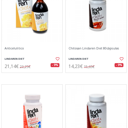
Anticelulitico
Chitosan Lindaren Diet 80càpsulas
LINDAREN DIET
LINDAREN DIET
21,14€
14,23€
- 9%
- 9%
23,25€
15,65€