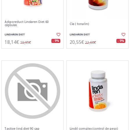
Adiporeduct Lindaren Diet 60
Cla ( tonalin)
cápsulas
LINDAREN DIET
LINDAREN DIET
18,14€
20,55€
- 9%
- 9%
19,95€
22,60€
T-active lind.diet 90 cap
Lindil complex (control de peso)