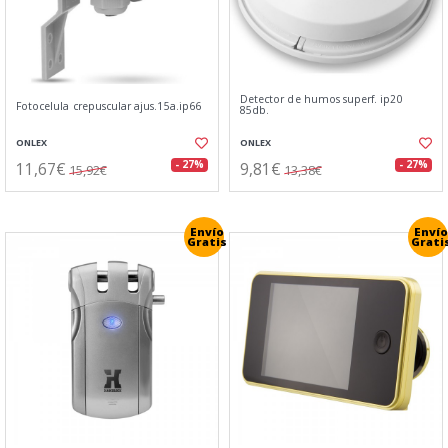
Detector de humos superf. ip20
Fotocelula crepuscular ajus.15a.ip66
85db.
ONLEX
ONLEX
11,67€
9,81€
- 27%
- 27%
15,92€
13,38€
Envío
Envío
Gratis
Grati