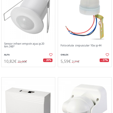
Sensor infrarr.empotr.ajus.ip20
Fotocelula crepuscular 10a.ip44
6m.360º
ALFA
ONLEX
10,82€
5,59€
- 28%
- 27%
15,00€
7,71€