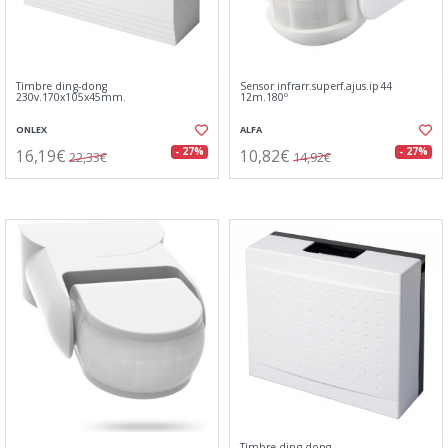
Timbre ding-dong
Sensor infrarr.superf.ajus.ip44
230v.170x105x45mm.
12m.180º
ONLEX
ALFA
16,19€
10,82€
- 27%
- 27%
22,33€
14,92€
Timbre ding-dong