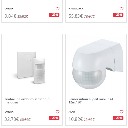
ONLEX
HANDLOCK
9,84€
55,83€
- 29%
- 29%
13,92€
78,97€
Timbre inalambrico sensor pir 8
Sensor infrarr.superf.mini ip44
melodias
12m.180º
ONLEX
ALFA
32,78€
10,82€
- 29%
- 29%
46,36€
15,15€