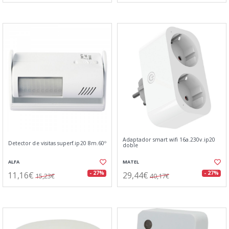
Adaptador smart wifi 16a.230v.ip20
Detector de visitas superf.ip20 8m.60º
doble
ALFA
MATEL
11,16€
29,44€
- 27%
- 27%
15,23€
40,17€