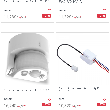
Sensor infrarr.superf.2en1 ip65 180º
230v.110x110x4mm.
ONLEX
ONLEX
11,28€
11,32€
- 27%
- 27%
15,55€
15,52€
Sensor infrarr.empotr.ocult.ip20
Sensor infrarr.superf.2en1 ip65 360º
6m.360º
ONLEX
ALFA
16,74€
10,82€
- 27%
- 27%
22,95€
14,77€