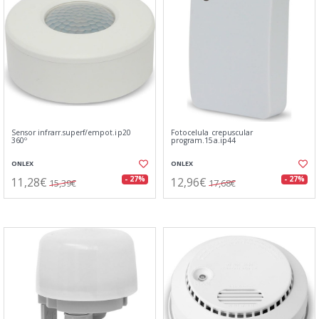
Sensor infrarr.superf/empot.ip20
Fotocelula crepuscular
360º
program.15a.ip44
ONLEX
ONLEX
11,28€
12,96€
- 27%
- 27%
15,39€
17,68€