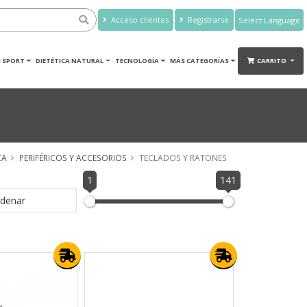
Acceso clientes
Registrarse
Powered by
Translate
 SPORT
DIETÉTICA NATURAL
TECNOLOGÍA
MÁS CATEGORÍAS
CARRITO
CA
PERIFÉRICOS Y ACCESORIOS
TECLADOS Y RATONES
1
141
denar