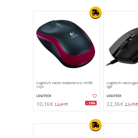
Logitech ratón inalámbrico m185
Logitech raton ga
rojo
rgb
LOGITECH
LOGITECH
10,16€
22,36€
- 19%
12,61€
27,75€