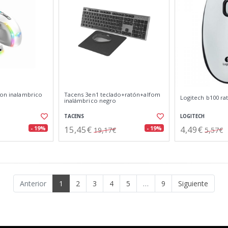
ton inalambrico
Tacens 3en1 teclado+ratón+alfom
Logitech b100 r
inalámbrico negro
TACENS
LOGITECH
15,45€
4,49€
- 19%
- 19%
19,17€
5,57€
Anterior
1
2
3
4
5
…
9
Siguiente