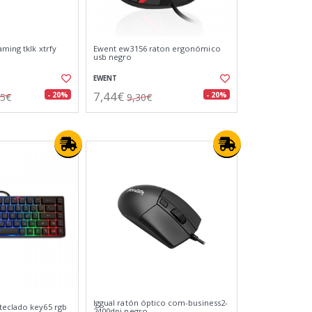
ming tklk xtrfy
Ewent ew3156 raton ergonómico
usb negro
EWENT
7,44€
- 20%
- 20%
25€
9,30€
Iggual ratón óptico com-business2-
teclado key65 rgb
2400dpi negro