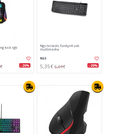
Ngs teclado funkyv4 usb
g kick rgb
multimedia
NGS
5,35€
- 20%
- 20%
1€
6,69€