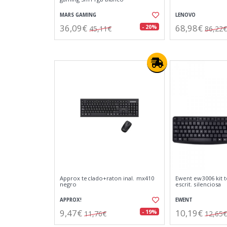
MARS GAMING
LENOVO
36,09€
68,98€
- 20%
45,11€
86,22€
Approx teclado+raton inal. mx410
Ewent ew3006 kit 
negro
escrit. silenciosa
APPROX!
EWENT
9,47€
10,19€
- 19%
11,76€
12,65€