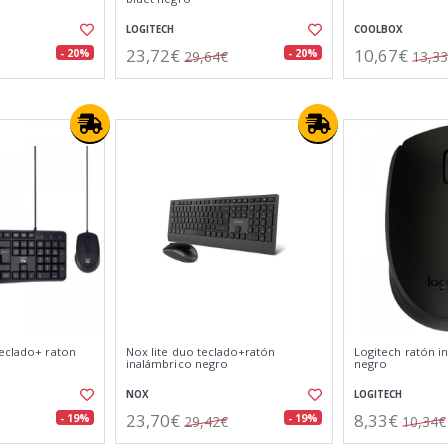
LOGITECH
COOLBOX
23,72€
10,67€
- 20%
- 20%
29,64€
13,3
teclado+ raton
Nox lite duo teclado+ratón
Logitech ratón i
inalámbrico negro
negro
NOX
LOGITECH
23,70€
8,33€
- 19%
- 19%
29,42€
10,34€