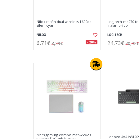
Nilox ratón dual wireless 1600dpi
Logitech mk270 te
silen. cyan
inalambrico
NILOX
LOGITECH
6,71€
24,73€
- 20%
8,39€
30,92€
Mars gaming combo mcpwxwes
Lenovo 4y41s31209
gaming 3in1 rgb blanco