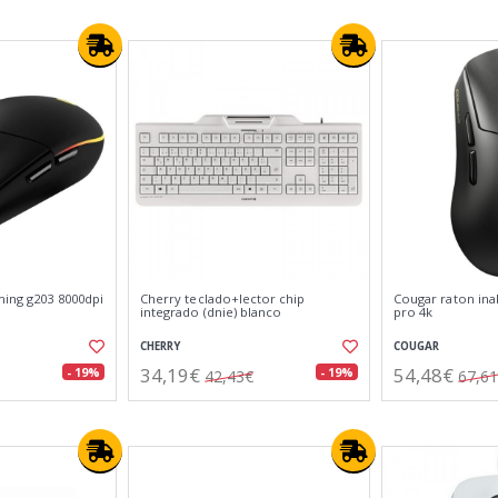
ming g203 8000dpi
Cherry teclado+lector chip
Cougar raton in
integrado (dnie) blanco
pro 4k
CHERRY
COUGAR
34,19€
54,48€
- 19%
- 19%
42,43€
67,6