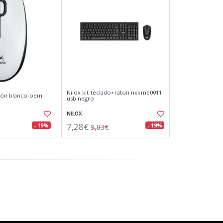
Nilox kit teclado+raton nxkme0011
atón blanco oem
usb negro
NILOX
7,28€
- 19%
- 19%
9,03€