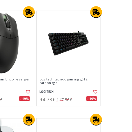
alambrico revenger
Logitech teclado gaming g512
carbon rgb
LOGITECH
94,73€
- 19%
- 19%
1€
117,56€