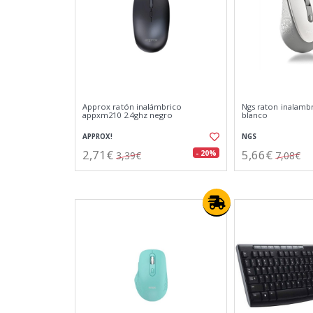
Approx ratón inalámbrico
Ngs raton inalamb
appxm210 2.4ghz negro
blanco
APPROX!
NGS
2,71€
5,66€
- 20%
3,39€
7,08€