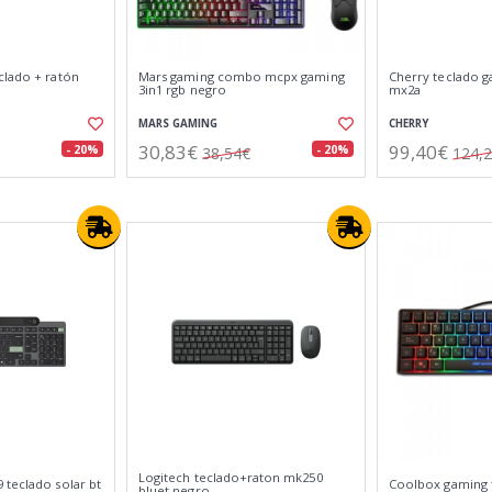
clado + ratón
Mars gaming combo mcpx gaming
Cherry teclado ga
3in1 rgb negro
mx2a
MARS GAMING
CHERRY
30,83€
99,40€
- 20%
- 20%
38,54€
124,
Logitech teclado+raton mk250
 teclado solar bt
Coolbox gaming 
bluet negro