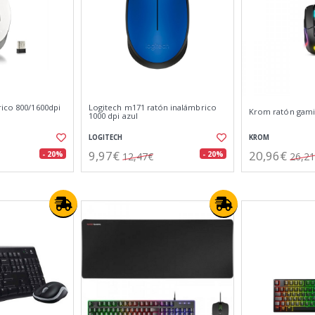
rico 800/1600dpi
Logitech m171 ratón inalámbrico
Krom ratón gamin
1000 dpi azul
LOGITECH
KROM
9,97€
20,96€
- 20%
- 20%
12,47€
26,2