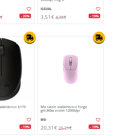
IGGUAL
3,51€
- 20%
- 19%
3€
4,36€
nalámbrico b170
Msi ratón inalámbrico forge
gm340w violet 12000dpi
MSI
20,31€
- 19%
- 19%
25,21€