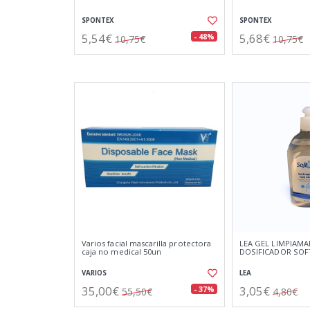
SPONTEX
SPONTEX
5,54€
5,68€
- 48%
10,75€
10,75€
Varios facial mascarilla protectora
LEA GEL LIMPIAM
caja no medical 50un
DOSIFICADOR SOFT
VARIOS
LEA
35,00€
3,05€
- 37%
55,50€
4,80€