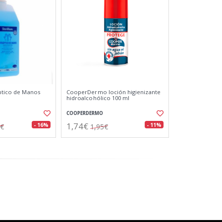
eptico de Manos
CooperDermo loción higienizante
hidroalcohólico 100 ml
COOPERDERMO
1,74€
- 16%
- 11%
9€
1,95€