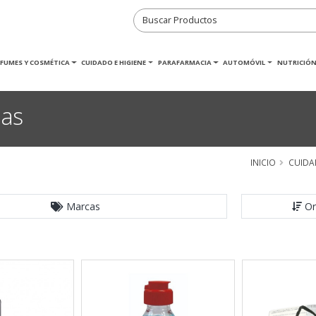
RFUMES Y COSMÉTICA
CUIDADO E HIGIENE
PARAFARMACIA
AUTOMÓVIL
NUTRICIÓN
las
INICIO
CUIDA
Marcas
Or