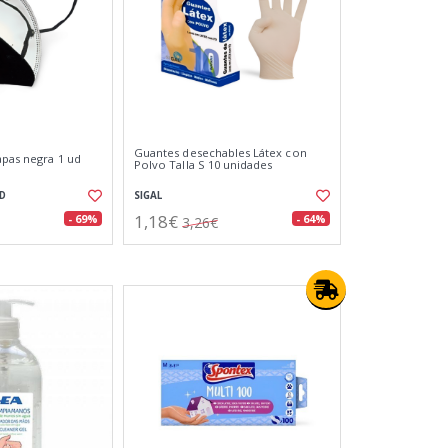
Guantes desechables Látex con
apas negra 1 ud
Polvo Talla S 10 unidades
D
SIGAL
1,18€
- 69%
- 64%
3,26€