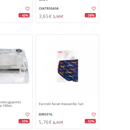
CUATROGASA
3,65€
- 42%
- 38%
5,90€
entes guantes
Eurostil facial mascarilla 1un
sa 100un
EUROSTIL
5,76€
- 33%
- 32%
8,50€