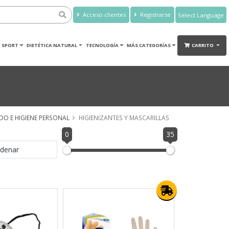
Acceso clientes
Registrarse
Powered by
Translate
 SPORT
DIETÉTICA NATURAL
TECNOLOGÍA
MÁS CATEGORÍAS
CARRITO
DO E HIGIENE PERSONAL
HIGIENIZANTES Y MASCARILLAS
0
35
denar