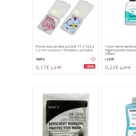
Porta mascarillas pocket 11 x 12,4 x
I love hand sanitis
1,2 cm colores / modelos surtidos
higienizante mano
100ml
SNIPS
I LOVE
0,17€
0,23€
- 85%
1,17€
0,91€