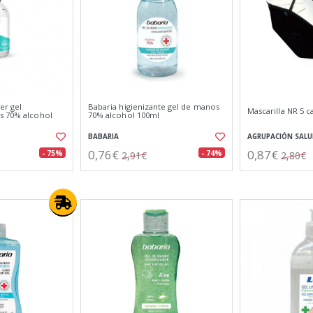
ser gel
Babaria higienizante gel de manos
Mascarilla NR 5 c
s 70% alcohol
70% alcohol 100ml
BABARIA
AGRUPACIÓN SALU
0,76€
0,87€
- 75%
- 74%
2,91€
2,80€