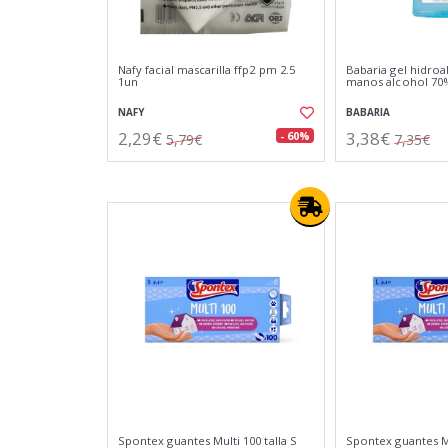
Nafy facial mascarilla ffp2 pm 2.5
Babaria gel hidroa
1un
manos alcohol 70
NAFY
BABARIA
2,29€
3,38€
- 60%
5,79€
7,35€
Spontex guantes Multi 100 talla S
Spontex guantes Mu