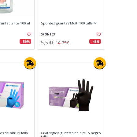
sinfectante 100ml
Spontex guantes Multi 100 talla M
SPONTEX
5,54€
- 50%
- 48%
10,75€
s de nitrilo talla
Cuatrogasa guantes de nitrilo negro
talla L