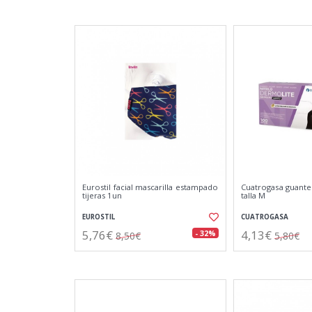
Eurostil facial mascarilla estampado
Cuatrogasa guantes
tijeras 1un
talla M
EUROSTIL
CUATROGASA
5,76€
4,13€
- 32%
8,50€
5,80€