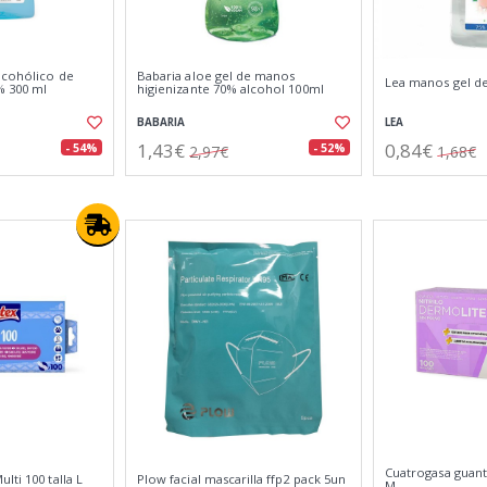
lcohólico de
Babaria aloe gel de manos
Lea manos gel de
% 300 ml
higienizante 70% alcohol 100ml
BABARIA
LEA
1,43€
0,84€
- 54%
- 52%
2,97€
1,68€
Cuatrogasa guante
lti 100 talla L
Plow facial mascarilla ffp2 pack 5un
M