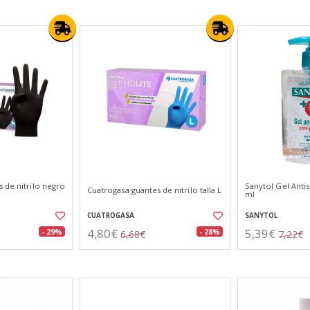
 de nitrilo negro
Sanytol Gel Anti
Cuatrogasa guantes de nitrilo talla L
ml
CUATROGASA
SANYTOL
4,80€
5,39€
- 29%
- 28%
6,68€
7,22€