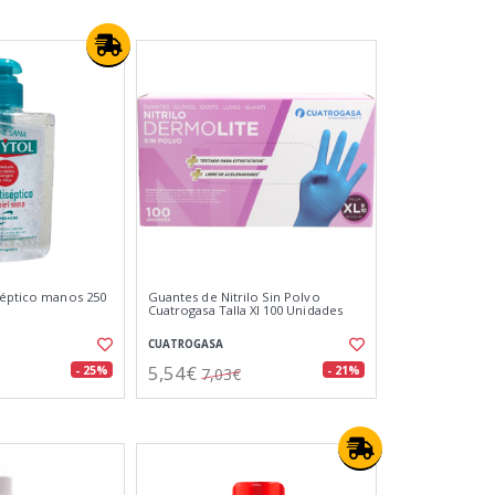
séptico manos 250
Guantes de Nitrilo Sin Polvo
Cuatrogasa Talla Xl 100 Unidades
CUATROGASA
5,54€
- 25%
- 21%
7,03€