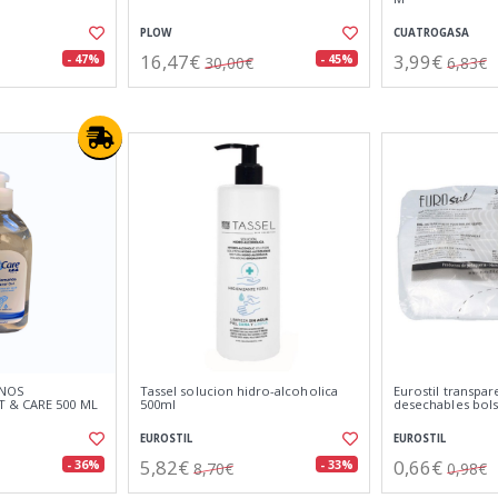
PLOW
CUATROGASA
16,47€
3,99€
- 47%
- 45%
30,00€
6,83€
ANOS
Tassel solucion hidro-alcoholica
Eurostil transpar
 & CARE 500 ML
500ml
desechables bol
EUROSTIL
EUROSTIL
5,82€
0,66€
- 36%
- 33%
8,70€
0,98€