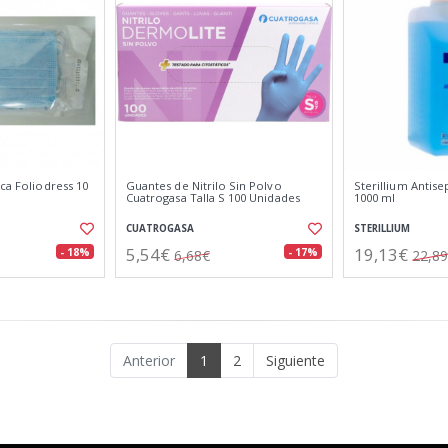
ica Foliodress 10
Guantes de Nitrilo Sin Polvo
Sterillium Antis
Cuatrogasa Talla S 100 Unidades
1000 ml
CUATROGASA
STERILLIUM
5,54€
19,13€
- 18%
- 17%
6,68€
22,8
Anterior
1
2
Siguiente