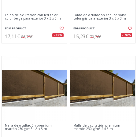
Toldo de ocultación con led solar
Toldo de ocultación con led solar
color beige para exterior 3 x 3 x 3 m
color gris para exterior 3 x 3 x 3 m
EDM PRODUCT
EDM PRODUCT
17,11€
15,23€
- 80%
- 78%
86,78€
70,76€
Malla de ocultación premium
Malla de ocultación premium
marrón 230 g/m² 1,5 x 5 m
marrón 230 g/m² 2 x 5 m