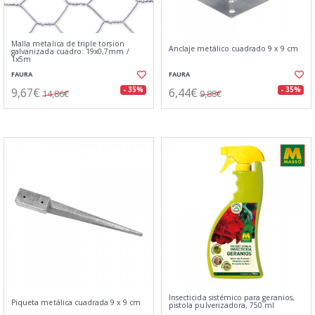
Malla metalica de triple torsion
Anclaje metálico cuadrado 9 x 9 cm
galvanizada cuadro: 19x0,7mm /
1x5m
FAURA
FAURA
9,67€
6,44€
- 35%
- 35%
14,86€
9,88€
Insecticida sistémico para geranios,
Piqueta metálica cuadrada 9 x 9 cm
pistola pulverizadora, 750 ml