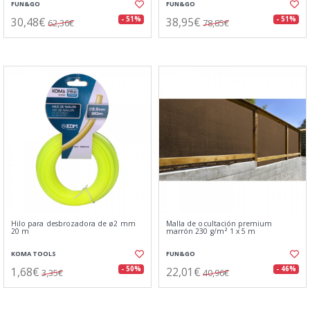
FUN&GO
FUN&GO
30,48€
38,95€
- 51%
- 51%
62,36€
78,85€
Hilo para desbrozadora de ø2 mm
Malla de ocultación premium
20 m
marrón 230 g/m² 1 x 5 m
KOMA TOOLS
FUN&GO
1,68€
22,01€
- 50%
- 46%
3,35€
40,96€