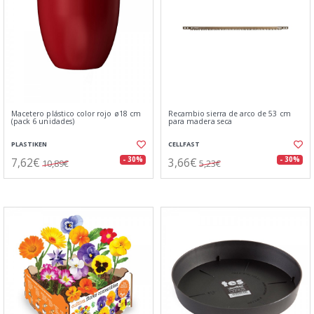
Macetero plástico color rojo ø18 cm
Recambio sierra de arco de 53 cm
(pack 6 unidades)
para madera seca
PLASTIKEN
CELLFAST
7,62€
3,66€
- 30%
- 30%
10,89€
5,23€