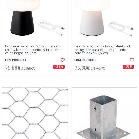
Lámpara led con altavoz bluetooth
Lámpara led con altavoz bluetooth
recargable para exterior y interior
recargable para exterior y interior
color negro 22,5 cm
color blanco 22,5 cm
EDM PRODUCT
EDM PRODUCT
75,88€
75,88€
- 37%
- 35%
120,66€
117,64€