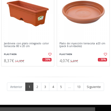
Jardinera con plato integrado color
Plato de inyección terracota ø20 cm
terracota 80 x 20 cm
(pack 6 unidades)
PLASTIKEN
PLASTIKEN
8,37€
4,07€
- 30%
- 30%
11,95€
5,81€
Anterior
1
2
3
4
5
…
13
Siguiente