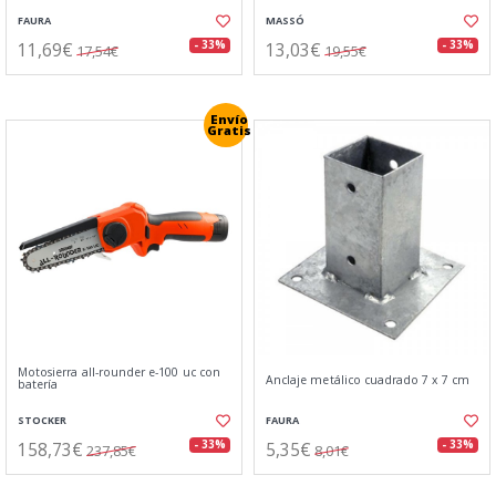
FAURA
MASSÓ
11,69€
13,03€
- 33%
- 33%
17,54€
19,55€
Envío
Gratis
Motosierra all-rounder e-100 uc con
Anclaje metálico cuadrado 7 x 7 cm
batería
STOCKER
FAURA
158,73€
5,35€
- 33%
- 33%
237,85€
8,01€