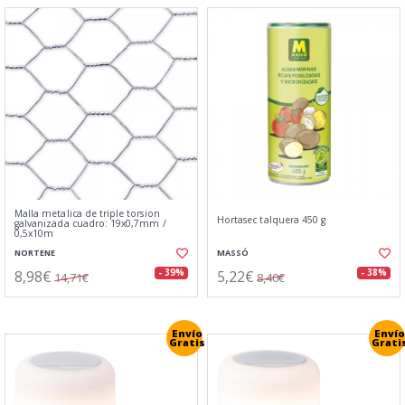
Malla metalica de triple torsion
Hortasec talquera 450 g
galvanizada cuadro: 19x0,7mm /
0,5x10m
NORTENE
MASSÓ
8,98€
5,22€
- 39%
- 38%
14,71€
8,40€
Envío
Envío
Gratis
Grati