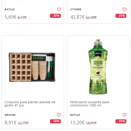
BATLLE
STOKER
5,69€
43,87€
- 30%
- 30%
8,13€
62,68€
Conjunto para plantar plantas de
Fertilizante ecoyerba para
jardín 47 pcs
crecimiento 1250 ml
GROUW
BATLLE
8,91€
13,20€
- 30%
- 30%
12,73€
18,85€