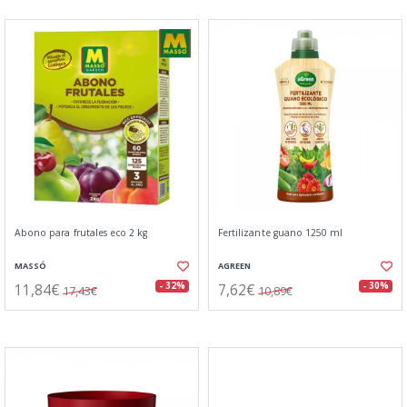
Abono para frutales eco 2 kg
Fertilizante guano 1250 ml
MASSÓ
AGREEN
11,84€
7,62€
- 32%
- 30%
17,43€
10,89€