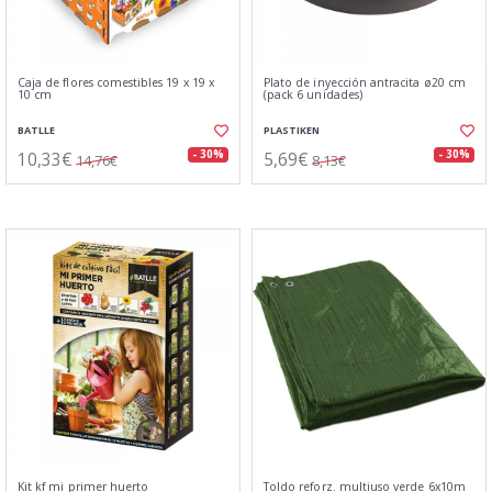
Caja de flores comestibles 19 x 19 x
Plato de inyección antracita ø20 cm
10 cm
(pack 6 unidades)
BATLLE
PLASTIKEN
10,33€
5,69€
- 30%
- 30%
14,76€
8,13€
Kit kf mi primer huerto
Toldo reforz. multiuso verde 6x10m