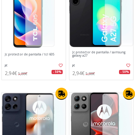
Jc protector de pantalla / samsung
Jc protector de pantalla / tcl 605
galaxy a27
JC
JC
2,94€
2,94€
- 50%
- 50%
5,88€
5,88€