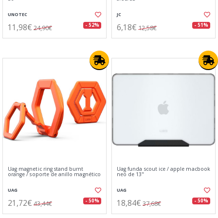
UNOTEC
JC
11,98€
6,18€
- 52%
- 51%
24,90€
12,58€
Uag magnetic ring stand burnt
Uag funda scout ice / apple macbook
orange / soporte de anillo magnético
neo de 13"
UAG
UAG
21,72€
18,84€
- 50%
- 50%
43,44€
37,68€