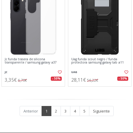
Jc funda trasera de silicona
Uag funda scout negro / funda
transparente / samsung galaxy a37
protectora samsung galaxy tab a11
JC
UAG
3,35€
28,11€
- 50%
- 50%
6,70€
56,22€
Anterior
1
2
3
4
5
Siguiente