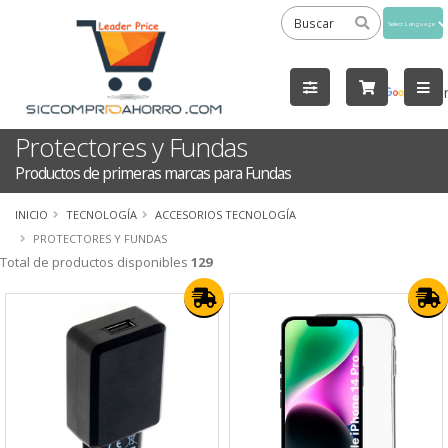
Powered
by
Tra
Protectores y Fundas
Productos de primeras marcas para Fundas
INICIO
TECNOLOGÍA
ACCESORIOS TECNOLOGÍA
PROTECTORES Y FUNDAS
Total de productos disponibles
129