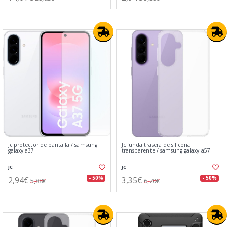
Jc protector de pantalla / samsung
Jc funda trasera de silicona
galaxy a37
transparente / samsung galaxy a57
JC
JC
2,94€
3,35€
- 50%
- 50%
5,88€
6,70€