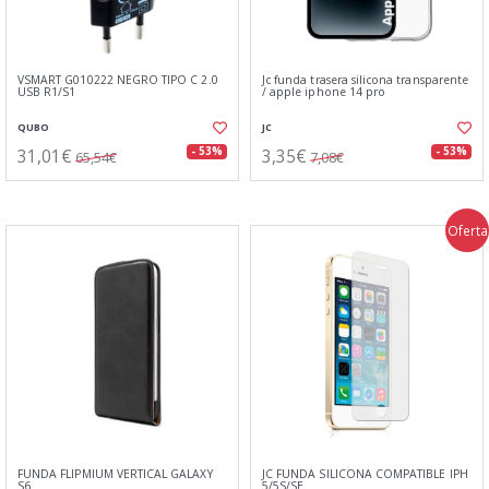
VSMART G010222 NEGRO TIPO C 2.0
Jc funda trasera silicona transparente
USB R1/S1
/ apple iphone 14 pro
QUBO
JC
31,01€
3,35€
- 53%
- 53%
65,54€
7,08€
Oferta
FUNDA FLIPMIUM VERTICAL GALAXY
JC FUNDA SILICONA COMPATIBLE IPH
S6
5/5S/SE