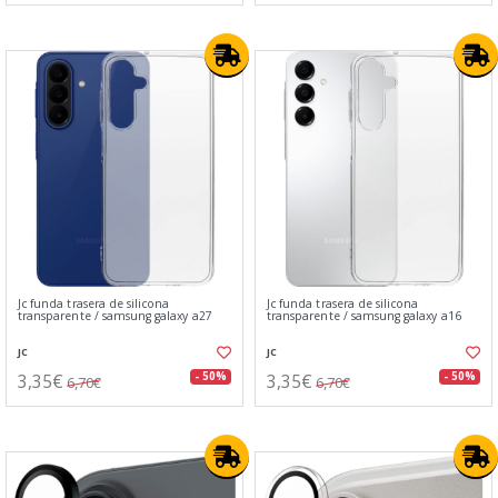
Jc funda trasera de silicona
Jc funda trasera de silicona
transparente / samsung galaxy a27
transparente / samsung galaxy a16
JC
JC
3,35€
3,35€
- 50%
- 50%
6,70€
6,70€