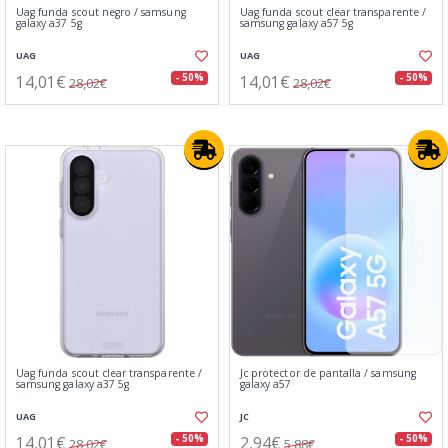
Uag funda scout negro / samsung
Uag funda scout clear transparente /
galaxy a37 5g
samsung galaxy a57 5g
UAG
UAG
14,01€
14,01€
- 50%
- 50%
28,02€
28,02€
Uag funda scout clear transparente /
Jc protector de pantalla / samsung
samsung galaxy a37 5g
galaxy a57
UAG
JC
14,01€
2,94€
- 50%
- 50%
28,02€
5,88€