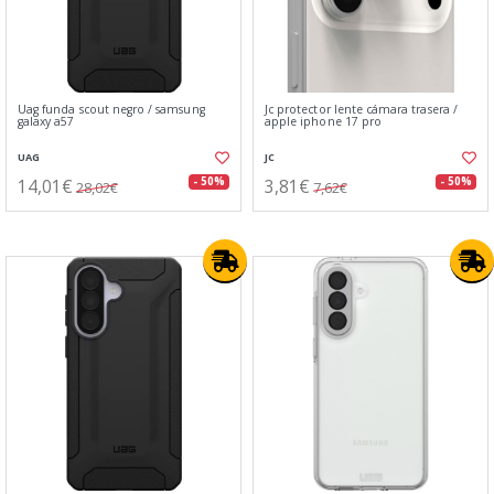
Uag funda scout negro / samsung
Jc protector lente cámara trasera /
galaxy a57
apple iphone 17 pro
UAG
JC
14,01€
3,81€
- 50%
- 50%
28,02€
7,62€