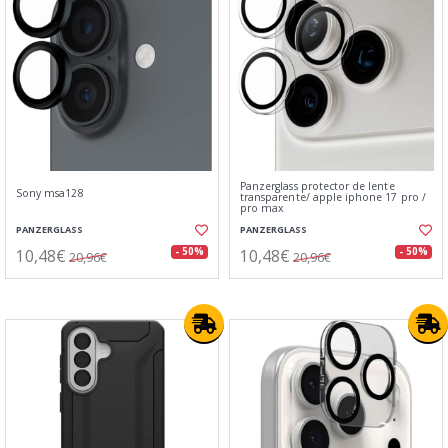
Panzerglass protector de lente⁣
Sony msa128
transparente/ apple iphone 17 pro /
pro max
PANZERGLASS
PANZERGLASS
10,48€
10,48€
- 50%
- 50%
20,96€
20,96€