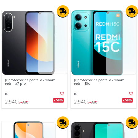
Jc protector de pantalla / xiaomi
Jc protector de pantalla / xiaomi
redmi a7 pro
redmi 15c
JC
JC
2,94€
2,94€
- 50%
- 50%
5,88€
5,88€