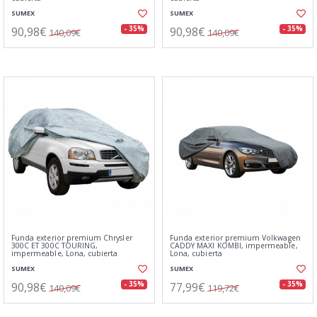
SUMEX
SUMEX
90,98€
90,98€
- 35%
- 35%
140,09€
140,09€
Funda exterior premium Chrysler
Funda exterior premium Volkwagen
300C ET 300C TOURING,
CADDY MAXI KOMBI, impermeable,
impermeable, Lona, cubierta
Lona, cubierta
SUMEX
SUMEX
90,98€
77,99€
- 35%
- 35%
140,09€
119,72€