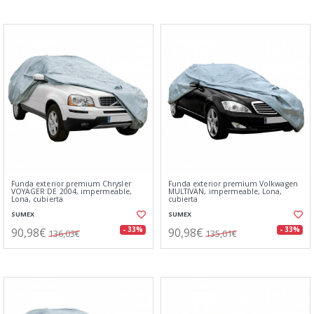
Funda exterior premium Chrysler
Funda exterior premium Volkwagen
VOYAGER DE 2004, impermeable,
MULTIVAN, impermeable, Lona,
Lona, cubierta
cubierta
SUMEX
SUMEX
90,98€
90,98€
- 33%
- 33%
136,03€
135,01€