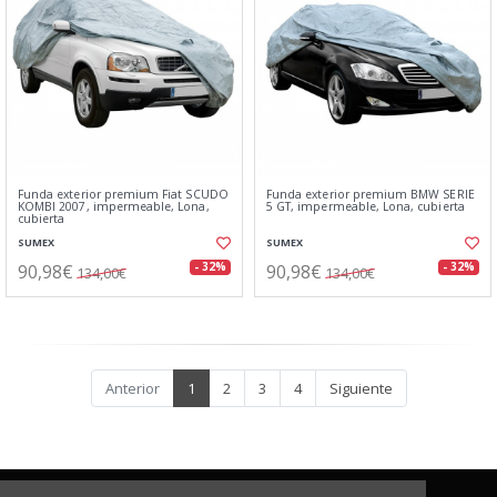
Funda exterior premium Fiat SCUDO
Funda exterior premium BMW SERIE
KOMBI 2007, impermeable, Lona,
5 GT, impermeable, Lona, cubierta
cubierta
SUMEX
SUMEX
90,98€
90,98€
- 32%
- 32%
134,00€
134,00€
Anterior
1
2
3
4
Siguiente