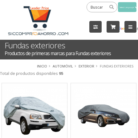
Powered
by
Tra
Fundas exteriores
Productos de primeras marcas para Fundas exteriores
INICIO
AUTOMÓVIL
EXTERIOR
FUNDAS EXTERIORES
Total de productos disponibles
95