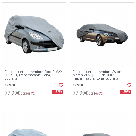
Funda exterior premium Ford C-MAX
Funda exterior premium Aston
DE 2011, impermeable, Lona,
Martin VANQUISH de 2007,
cubierta
impermeable, Lona, cubierta
SUMEX
SUMEX
77,99€
77,99€
- 37%
- 36%
123,21€
121,56€