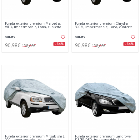
Funda exterior premium Mercedes
Funda exterior premium Chrysler
VITO, impermeable, Lona, cubierta
300M, impermeable, Lona, cubierta
SUMEX
SUMEX
90,98€
90,98€
- 34%
- 34%
138,06€
138,06€
Funda exterior premium Mitsubishi L
Funda exterior premium Landrover
200, impermeable, Lona, cubierta
DEFENDER, impermeable, Lona,