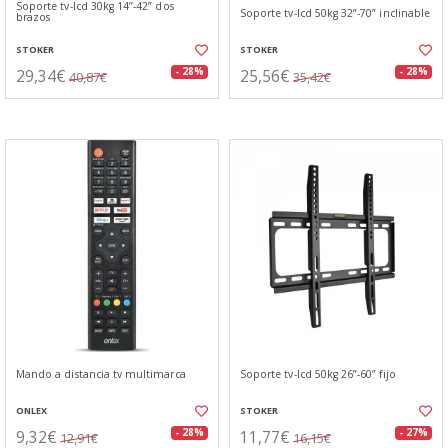
Soporte tv-lcd 30kg 14”-42” dos
Soporte tv-lcd 50kg 32”-70” inclinable
brazos
STOKER
STOKER
29,34€
25,56€
- 28%
- 28%
40,87€
35,42€
Mando a distancia tv multimarca
Soporte tv-lcd 50kg 26”-60” fijo
ONLEX
STOKER
9,32€
11,77€
- 28%
- 27%
12,91€
16,15€