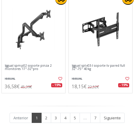
Iggual spmp02 soporte pinza 2
Iggual sptv03-l soporte tv pared full
monitores 17"-32"pro
32"-75" 40kg
IGGUAL
IGGUAL
36,58€
18,15€
- 19%
- 19%
45,39€
22,52€
Anterior
1
2
3
4
5
…
7
Siguiente