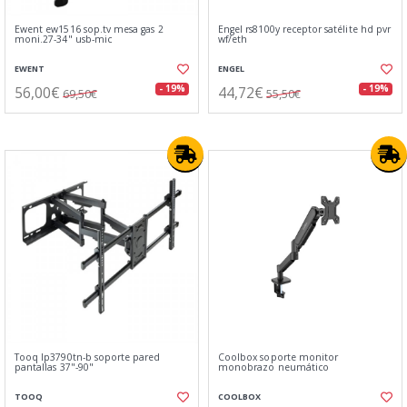
Ewent ew1516 sop.tv mesa gas 2
Engel rs8100y receptor satélite hd pvr
moni.27-34" usb-mic
wf/eth
EWENT
ENGEL
56,00€
44,72€
- 19%
- 19%
69,50€
55,50€
Tooq lp3790tn-b soporte pared
Coolbox soporte monitor
pantallas 37"-90"
monobrazo neumático
TOOQ
COOLBOX