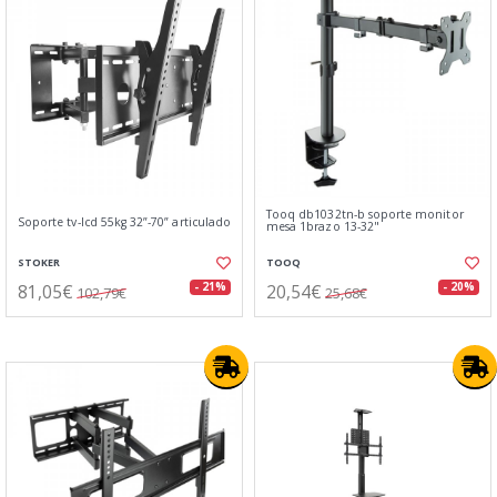
Tooq db1032tn-b soporte monitor
Soporte tv-lcd 55kg 32”-70” articulado
mesa 1brazo 13-32"
STOKER
TOOQ
81,05€
20,54€
- 21%
- 20%
102,79€
25,68€