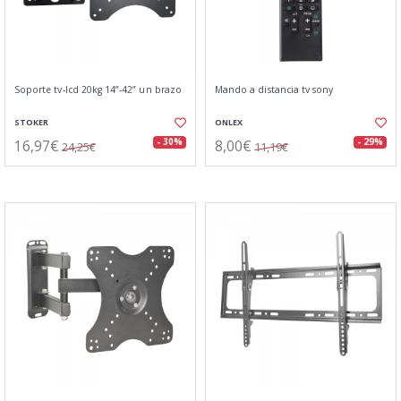
Soporte tv-lcd 20kg 14”-42” un brazo
Mando a distancia tv sony
STOKER
ONLEX
16,97€
8,00€
- 30%
- 29%
24,25€
11,19€