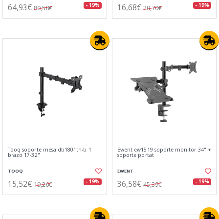
64,93€
16,68€
- 19%
- 19%
80,58€
20,70€
Tooq soporte mesa db1801tn-b 1
Ewent ew1519 soporte monitor 34" +
brazo 17-32"
soporte portat
TOOQ
EWENT
15,52€
36,58€
- 19%
- 19%
19,26€
45,39€