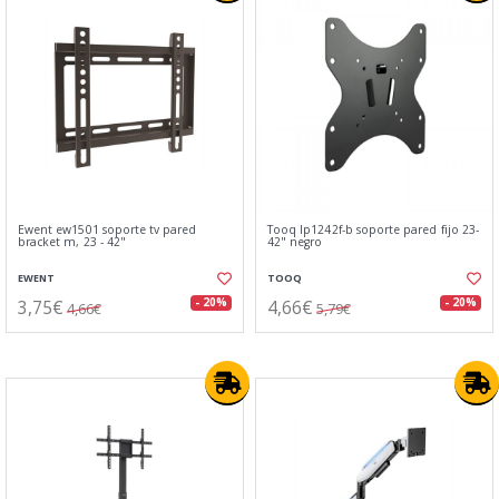
Ewent ew1501 soporte tv pared
Tooq lp1242f-b soporte pared fijo 23-
bracket m, 23 - 42"
42" negro
EWENT
TOOQ
3,75€
4,66€
- 20%
- 20%
4,66€
5,79€