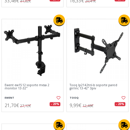
33,46€
16,33€
41,82€
20,41€
Ewent ew1512 soporte mesa 2
Tooq lp2142tnl-b soporte pared
monitor 13-32"
gir/inc 13-42" 3piv
EWENT
TOOQ
21,70€
9,99€
- 20%
- 20%
27,12€
12,48€