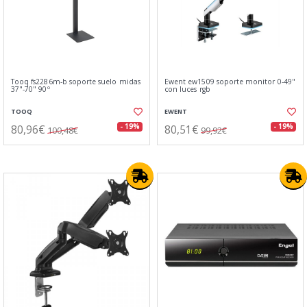
Tooq fs2286m-b soporte suelo midas
Ewent ew1509 soporte monitor 0-49"
37"-70" 90º
con luces rgb
TOOQ
EWENT
80,96€
80,51€
- 19%
- 19%
100,48€
99,92€