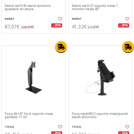
Ewent ew1545 stand escritorio
Ewent ew1527 soporte mesa 1
ajustable en altura
monitor hasta 45"
EWENT
EWENT
87,07€
41,32€
- 20%
- 20%
108,84€
51,65€
Tooq db1471tn-b soporte mesa
Tooq tqtds0812 soporte mesa/pared
pantalla 17-32"
tablet antirrobo
TOOQ
TOOQ
- 20%
- 20%