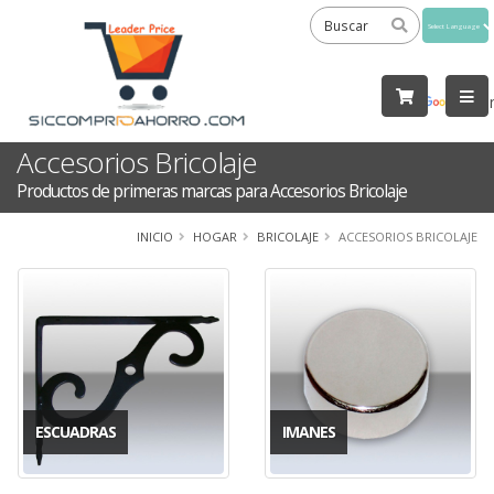
Powered
by
Tra
Accesorios Bricolaje
Productos de primeras marcas para Accesorios Bricolaje
INICIO
HOGAR
BRICOLAJE
ACCESORIOS BRICOLAJE
ESCUADRAS
IMANES