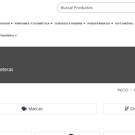
HOGAR
PERFUMES Y COSMÉTICA
CUIDADO E HIGIENE
PARAFARMACIA
AUTOMÓVIL
TEGORÍAS
teteras
INICIO
Marcas
Or