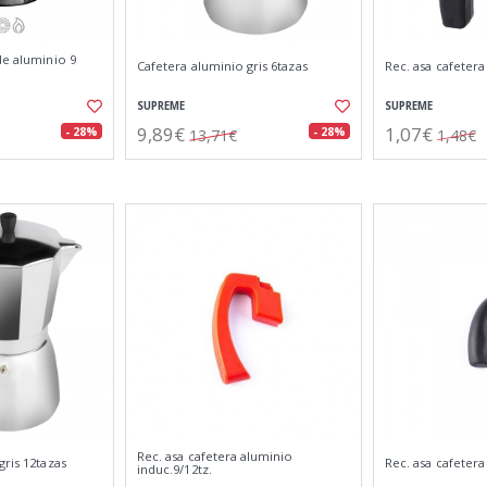
de aluminio 9
Cafetera aluminio gris 6tazas
Rec. asa cafetera
SUPREME
SUPREME
9,89€
1,07€
- 28%
- 28%
13,71€
1,48€
Rec. asa cafetera aluminio
gris 12tazas
Rec. asa cafetera
induc.9/12tz.