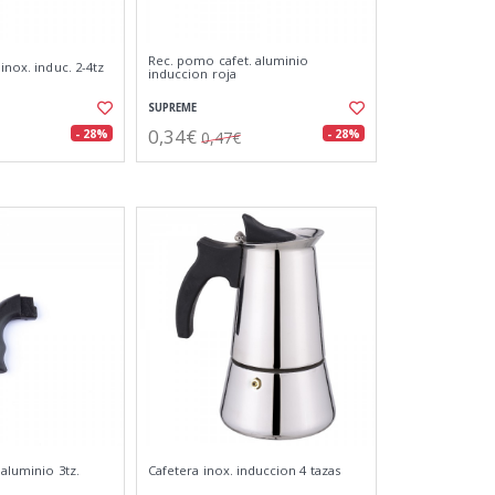
Rec. pomo cafet. aluminio
 inox. induc. 2-4tz
induccion roja
SUPREME
0,34€
- 28%
- 28%
0,47€
 aluminio 3tz.
Cafetera inox. induccion 4 tazas