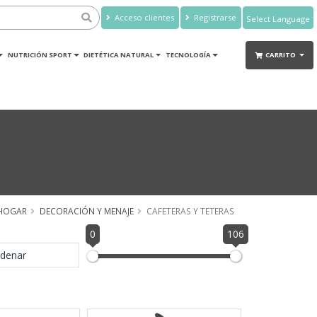
Acceso clientes
Registrarse
Powered by
Translate
NUTRICIÓN SPORT
DIETÉTICA NATURAL
TECNOLOGÍA
CARRITO
HOGAR
DECORACIÓN Y MENAJE
CAFETERAS Y TETERAS
0
106
denar