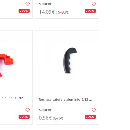
SUPREME
14,09€
- 27%
- 27%
19,33€
inio induc. 3tz.
Rec. asa cafetera aluminio 9/12 tz.
SUPREME
0,56€
- 26%
- 26%
0,76€