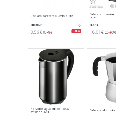
Cafetera tiramisu 
Rec. asa cafetera aluminio 6tz.
tazas
SUPREME
FAGOR
0,56€
18,01€
- 28%
0,78€
25,03€
Hervidor agua kuken 1500w
Cafetera aluminio 
satinado 1,8 l