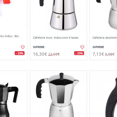
nio induc. 6tz.
Cafetera inox. induccion 6 tazas
Cafetera aluminio
SUPREME
SUPREME
16,30€
7,13€
- 29%
- 29%
22,93€
9,98€