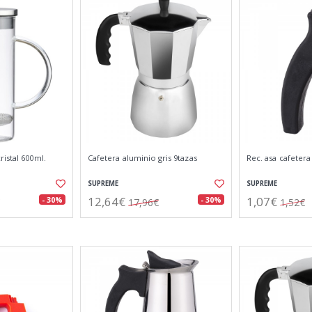
istal 600ml.
Cafetera aluminio gris 9tazas
Rec. asa cafetera
SUPREME
SUPREME
12,64€
1,07€
- 30%
- 30%
17,96€
1,52€