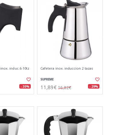
 inox. induc.6-10tz
Cafetera inox. induccion 2 tazas
SUPREME
11,89€
- 30%
- 29%
16,82€