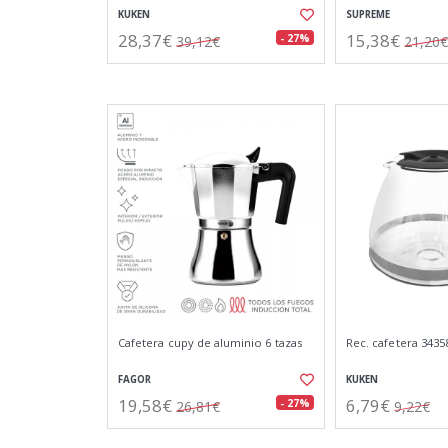
KUKEN
SUPREME
28,37€
15,38€
- 27%
39,12€
21,20€
Cafetera cupy de aluminio 6 tazas
Rec. cafetera 34358
FAGOR
KUKEN
19,58€
6,79€
- 27%
26,81€
9,22€