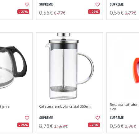
SUPREME
SUPREME
0,56€
0,56€
- 27%
- 27%
0,77€
0,77€
Rec. asa caf. alum
 jarra
Cafetera embolo cristal 350ml.
roja
SUPREME
SUPREME
8,76€
0,56€
- 26%
- 26%
11,89€
0,76€