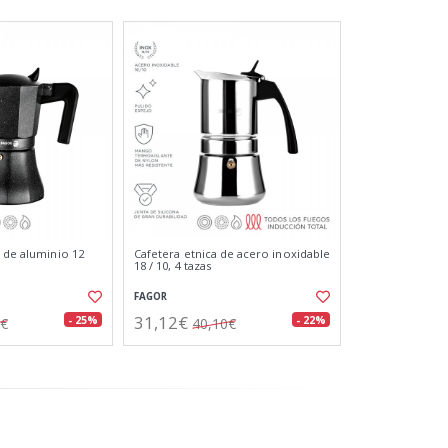
u de aluminio 12
Cafetera etnica de acero inoxidable
18 / 10, 4 tazas
FAGOR
31,12€
- 25%
- 22%
4€
40,10€