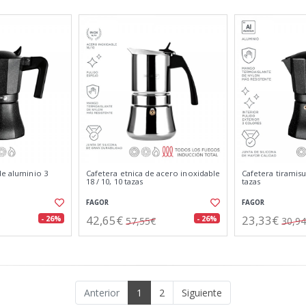
de aluminio 3
Cafetera etnica de acero inoxidable
Cafetera tiramis
18 / 10, 10 tazas
tazas
FAGOR
FAGOR
42,65€
23,33€
- 26%
- 26%
57,55€
30,9
Anterior
1
2
Siguiente