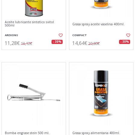
Aceite lubricante sintetico svitol
Grasa spray aceite vaselina 400ml.
500ml
AREXONS
COMPACT
11,28€
14,64€
- 30%
- 30%
16,12€
20,80€
Bomba engrase stein 500 ml.
Grasa spray alimentaria 400ml.