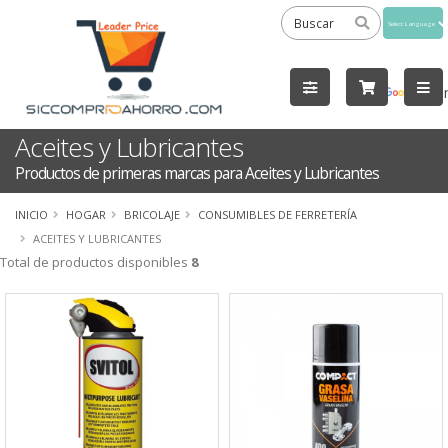
Powered
by
Tra
Aceites y Lubricantes
Productos de primeras marcas para Aceites y Lubricantes
INICIO
HOGAR
BRICOLAJE
CONSUMIBLES DE FERRETERÍA
ACEITES Y LUBRICANTES
Total de productos disponibles
8