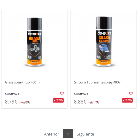
Grasa spray litio 400ml.
Silicona lubricante spray 400ml.
COMPACT
COMPACT
8,79€
8,88€
- 27%
- 27%
11,99€
12,11€
Anterior
1
Siguiente