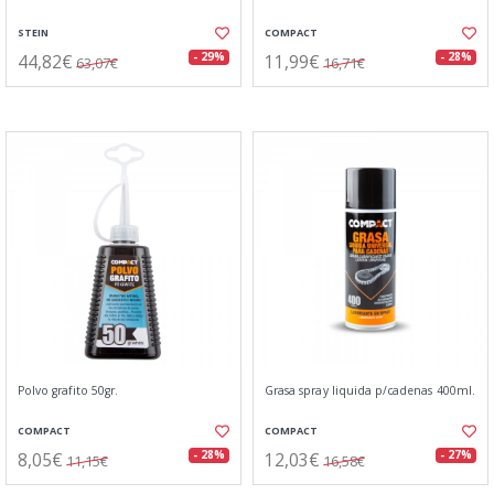
STEIN
COMPACT
44,82€
11,99€
- 29%
- 28%
63,07€
16,71€
Polvo grafito 50gr.
Grasa spray liquida p/cadenas 400ml.
COMPACT
COMPACT
8,05€
12,03€
- 28%
- 27%
11,15€
16,58€