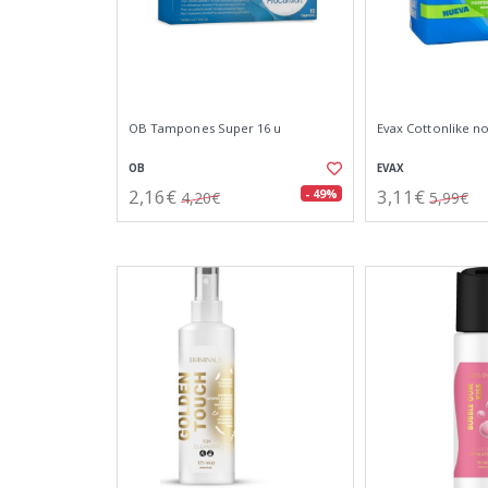
OB Tampones Super 16 u
Evax Cottonlike no
OB
EVAX
2,16€
3,11€
- 49%
4,20€
5,99€