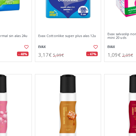
Evax salvaslip no
rmal sin alas 24u
Evax Cottonlike super plus alas 12u
mini 20 uds
EVAX
EVAX
3,17€
1,09€
- 48%
- 47%
5,99€
2,05€