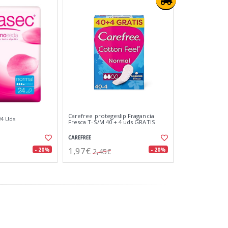
Carefree protegeslip Fragancia
24 Uds
Fresca T-S/M 40 + 4 uds GRATIS
CAREFREE
1,97€
- 20%
- 20%
2,45€