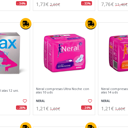
1,73€
7,76€
- 34%
- 33%
2,60€
11,46€
Neral compresas Ultra Noche con
Neral compresas
 alas 12 uni.
alas 10 uds
alas 14 uds
NERAL
NERAL
1,21€
1,21€
- 28%
- 24%
1,60€
1,60€