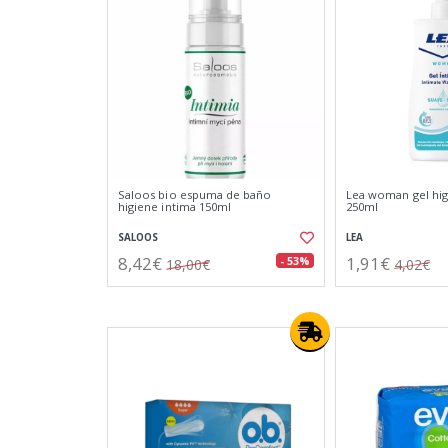
Saloos bio espuma de baño
Lea woman gel hig
higiene intima 150ml
250ml
SALOOS
LEA
8,42€
1,91€
- 53%
18,00€
4,02€