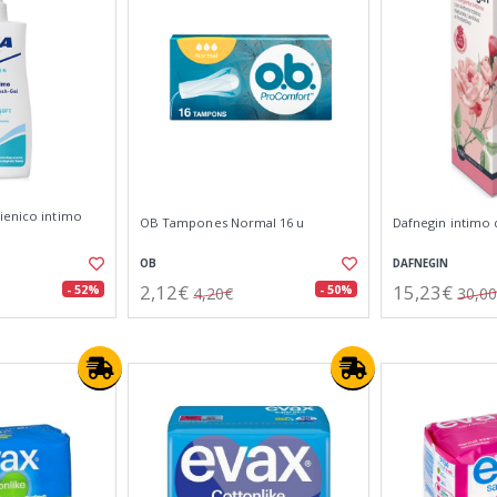
ienico intimo
OB Tampones Normal 16 u
Dafnegin intimo 
OB
DAFNEGIN
2,12€
15,23€
- 52%
- 50%
4,20€
30,0