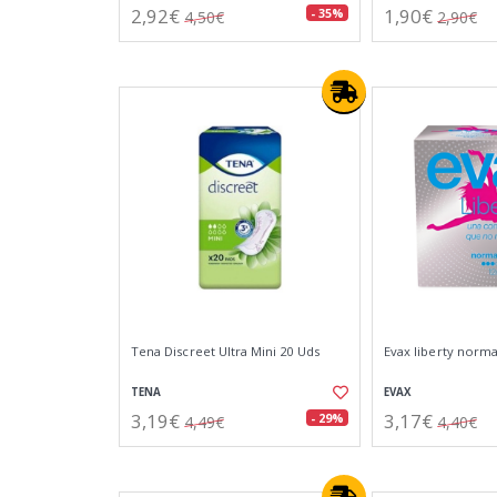
2,92€
1,90€
- 35%
4,50€
2,90€
Tena Discreet Ultra Mini 20 Uds
Evax liberty normal
TENA
EVAX
3,19€
3,17€
- 29%
4,49€
4,40€