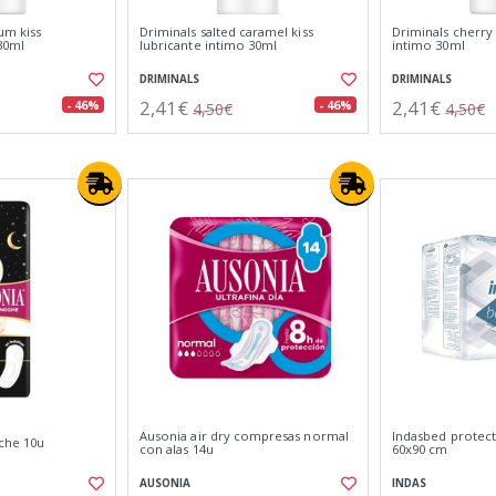
um kiss
Driminals salted caramel kiss
Driminals cherry 
30ml
lubricante intimo 30ml
intimo 30ml
DRIMINALS
DRIMINALS
2,41€
2,41€
- 46%
- 46%
4,50€
4,50€
Ausonia air dry compresas normal
Indasbed protec
oche 10u
con alas 14u
60x90 cm
AUSONIA
INDAS