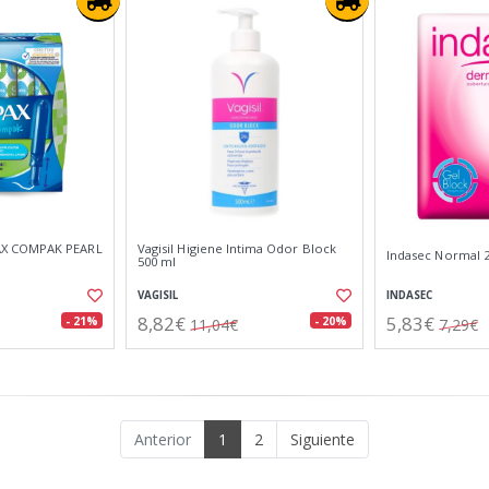
X COMPAK PEARL
Vagisil Higiene Intima Odor Block
Indasec Normal 
500 ml
VAGISIL
INDASEC
8,82€
5,83€
- 21%
- 20%
11,04€
7,29€
Anterior
1
2
Siguiente