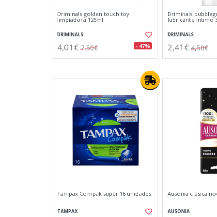
Driminals golden touch toy
Driminals bubbleg
limpiadora 125ml
lubricante intimo 
DRIMINALS
DRIMINALS
4,01€
2,41€
- 47%
7,50€
4,50€
Tampax Compak super 16 unidades
Ausonia clásica n
TAMPAX
AUSONIA