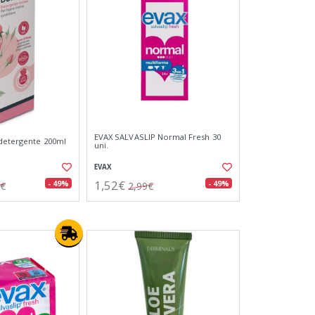
EVAX SALVASLIP Normal Fresh 30
detergente 200ml
uni.
EVAX
1,52€
- 49%
- 49%
0€
2,99€