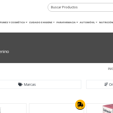
RFUMES Y COSMÉTICA
CUIDADO E HIGIENE
PARAFARMACIA
AUTOMÓVIL
NUTRICIÓN
enino
INI
Marcas
Or