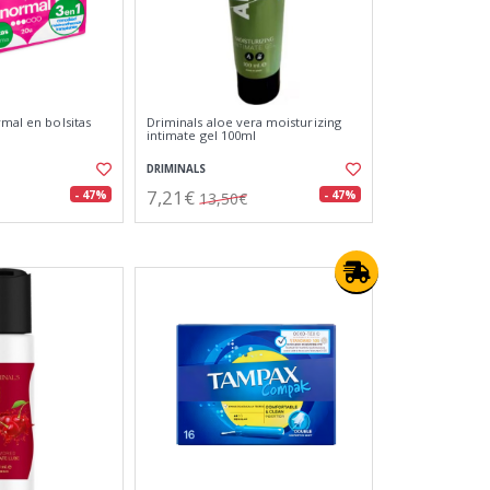
rmal en bolsitas
Driminals aloe vera moisturizing
intimate gel 100ml
DRIMINALS
7,21€
- 47%
- 47%
13,50€