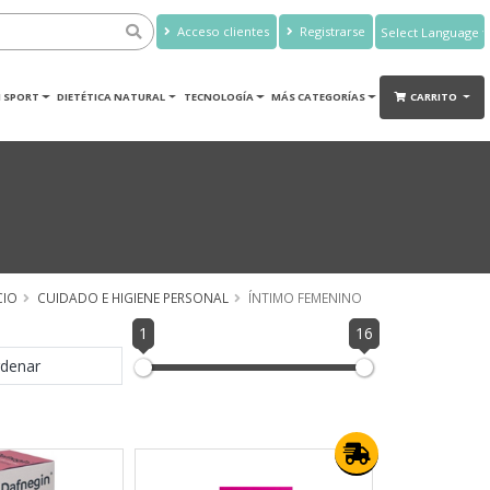
Acceso clientes
Registrarse
Powered by
Translate
 SPORT
DIETÉTICA NATURAL
TECNOLOGÍA
MÁS CATEGORÍAS
CARRITO
CIO
CUIDADO E HIGIENE PERSONAL
ÍNTIMO FEMENINO
1
16
denar