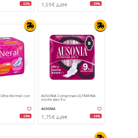
1,59€
- 32%
- 29%
2,25€
 Ultra Normal con
AUSONIA Compresas ULTRAFINA
noche alas 9 u
AUSONIA
1,75€
- 24%
- 24%
2,29€