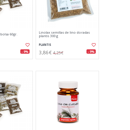
Linolax semillas de lino doradas
 bolsa 60gr.
plantis 300 g
PLANTIS
3,86€
- 9%
- 9%
4,25€