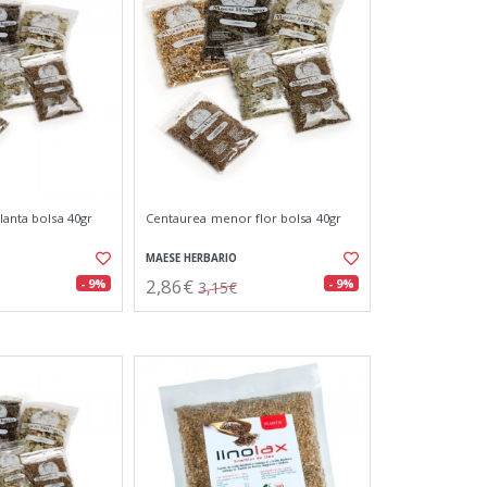
lanta bolsa 40gr
Centaurea menor flor bolsa 40gr
MAESE HERBARIO
2,86€
- 9%
- 9%
3,15€