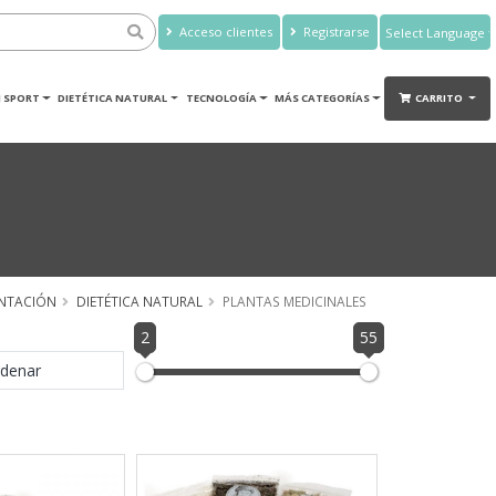
Acceso clientes
Registrarse
Powered by
Translate
 SPORT
DIETÉTICA NATURAL
TECNOLOGÍA
MÁS CATEGORÍAS
CARRITO
ENTACIÓN
DIETÉTICA NATURAL
PLANTAS MEDICINALES
2
55
denar