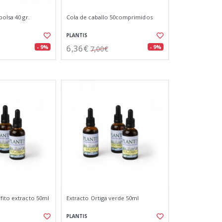
bolsa 40 gr.
Cola de caballo 50comprimidos
PLANTIS
6,36€
- 9%
- 9%
7,00€
fito extracto 50ml
Extracto Ortiga verde 50ml
PLANTIS