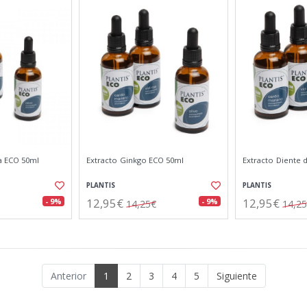
a ECO 50ml
Extracto Ginkgo ECO 50ml
Extracto Diente 
PLANTIS
PLANTIS
12,95€
12,95€
- 9%
- 9%
14,25€
14,2
Anterior
1
2
3
4
5
Siguiente