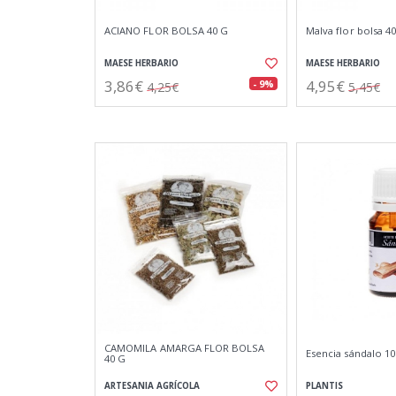
ACIANO FLOR BOLSA 40 G
Malva flor bolsa 4
MAESE HERBARIO
MAESE HERBARIO
3,86€
4,95€
- 9%
4,25€
5,45€
CAMOMILA AMARGA FLOR BOLSA
Esencia sándalo 1
40 G
ARTESANIA AGRÍCOLA
PLANTIS