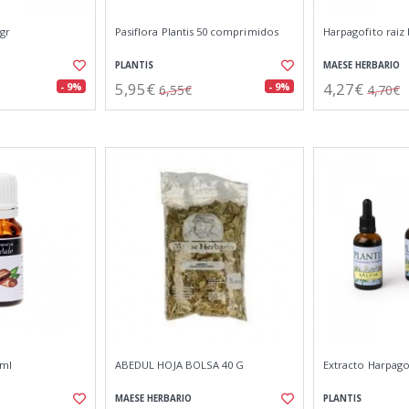
0gr
Pasiflora Plantis 50 comprimidos
Harpagofito raiz 
PLANTIS
MAESE HERBARIO
5,95€
4,27€
- 9%
- 9%
6,55€
4,70€
0ml
ABEDUL HOJA BOLSA 40 G
Extracto Harpago
MAESE HERBARIO
PLANTIS