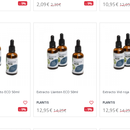
2,09€
10,95€
- 9%
- 9%
2,30€
12,0
ito ECO 50ml
Extracto Llanten ECO 50ml
Extracto Vid roj
PLANTIS
PLANTIS
12,95€
12,95€
- 9%
- 9%
14,25€
14,2