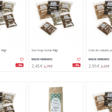
 40gr
Sen hoja bolsa 40gr
Cola de caballo p
MAESE HERBARIO
MAESE HERBARIO
2,45€
2,95€
- 9%
- 9%
2,70€
3,25€