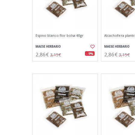
Espino blanco flor bolsa 40gr
Alcachofera plantr
MAESE HERBARIO
MAESE HERBARIO
2,86€
2,86€
- 9%
3,15€
3,15€