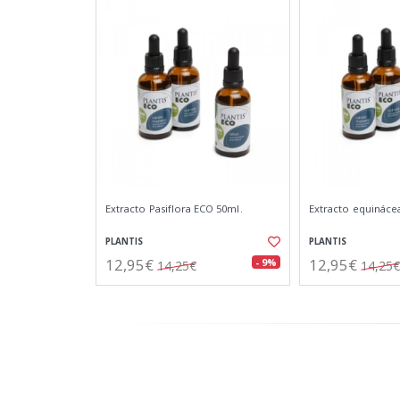
Extracto Pasiflora ECO 50ml.
Extracto equináce
PLANTIS
PLANTIS
12,95€
12,95€
- 9%
14,25€
14,25€