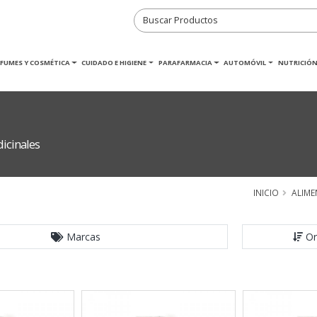
RFUMES Y COSMÉTICA
CUIDADO E HIGIENE
PARAFARMACIA
AUTOMÓVIL
NUTRICIÓN
icinales
INICIO
ALIM
Marcas
Or