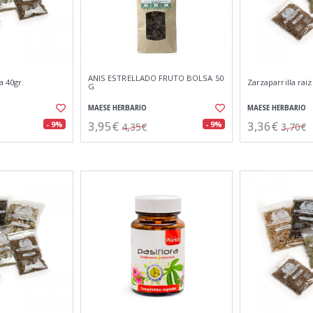
ANIS ESTRELLADO FRUTO BOLSA 50
a 40gr.
Zarzaparrilla raiz
G
MAESE HERBARIO
MAESE HERBARIO
3,95€
3,36€
- 9%
- 9%
4,35€
3,70€