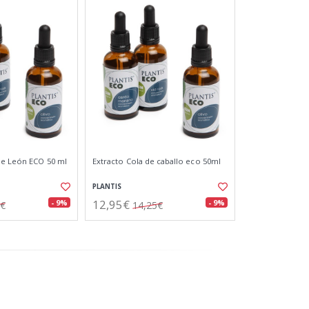
de León ECO 50 ml
Extracto Cola de caballo eco 50ml
PLANTIS
12,95€
- 9%
- 9%
5€
14,25€