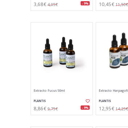
3,68€
10,45€
- 9%
4,05€
11,50€
Extracto Fucus 50ml
Extracto Harpagof
PLANTIS
PLANTIS
8,86€
12,95€
- 9%
9,75€
14,25€