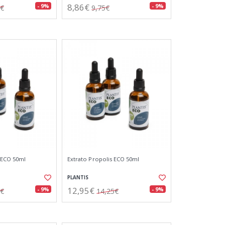
8,86€
- 9%
- 9%
5€
9,75€
a ECO 50ml
Extrato Propolis ECO 50ml
PLANTIS
12,95€
- 9%
- 9%
5€
14,25€