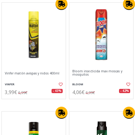
Bloom insecticida max moscas y
Vinfer matón avispas y nidos 400ml
mosquitos
VINFER
BLOOM
3,99€
4,06€
- 43%
- 42%
6,99€
6,99€