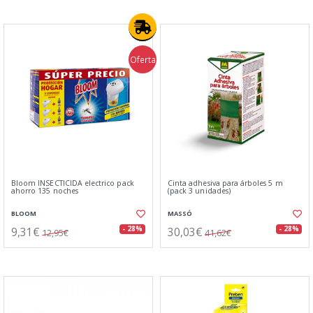
Oferta
Bloom INSECTICIDA electrico pack
Cinta adhesiva para árboles 5 m
ahorro 135 noches
(pack 3 unidades)
BLOOM
MASSÓ
9,31€
30,03€
- 28%
- 28%
12,95€
41,62€