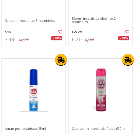
Bloom insecticida eléctrico 2
Raid antimosquitos 3 recambios
recambios
RAID
BLOOM
7,38€
6,21€
- 38%
- 38%
11,92€
9,99€
Autan post picaduras 25ml
Casa Jardin insecticida Rosas 600ml