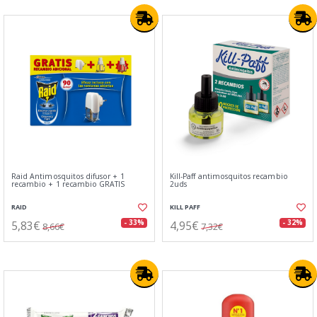
Raid Antimosquitos difusor + 1
Kill-Paff antimosquitos recambio
recambio + 1 recambio GRATIS
2uds
RAID
KILL PAFF
5,83€
4,95€
- 33%
- 32%
8,66€
7,32€