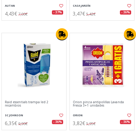
AUTAN
CASA JARDÍN
4,43€
3,47€
- 37%
- 36%
7,00€
5,42€
Raid essentials trampa led 2
Orion pinza antipolillas Lavanda
recambios
Fresca 3+1 unidades
SC JOHNSON
ORION
6,35€
3,82€
- 36%
- 36%
9,90€
5,95€