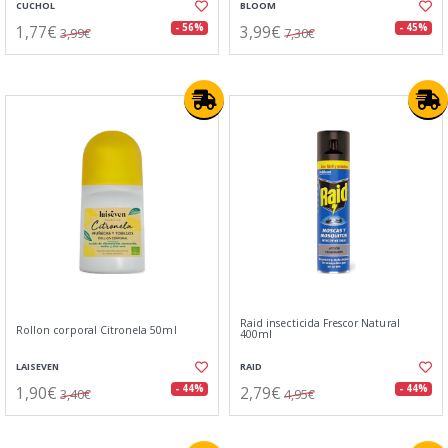
CUCHOL
BLOOM
1,77€
3,99€
- 56%
- 45%
3,99€
7,30€
Raid insecticida Frescor Natural
Rollon corporal Citronela 50ml
400ml
LAISEVEN
RAID
1,90€
2,79€
- 44%
- 44%
3,40€
4,95€