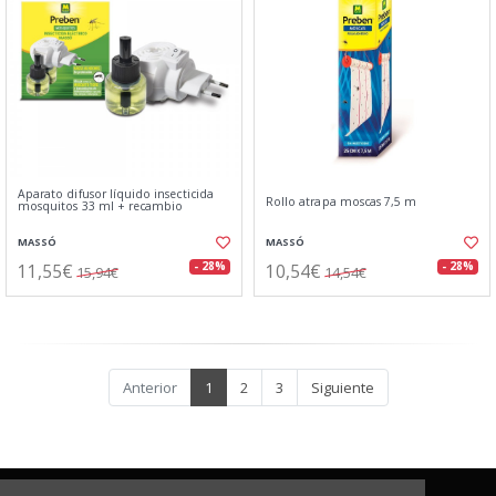
Aparato difusor líquido insecticida
Rollo atrapa moscas 7,5 m
mosquitos 33 ml + recambio
MASSÓ
MASSÓ
11,55€
10,54€
- 28%
- 28%
15,94€
14,54€
Anterior
1
2
3
Siguiente