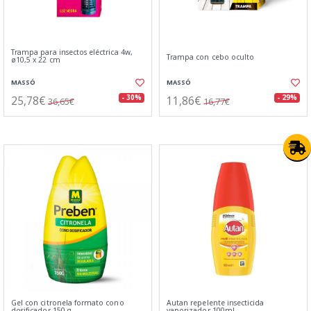
Trampa para insectos eléctrica 4w,
Trampa con cebo oculto
ø10,5 x 22 cm
MASSÓ
MASSÓ
25,78€
11,86€
- 30%
- 29%
36,65€
16,77€
Gel con citronela formato cono
Autan repelente insecticida
dosificador 150 g
vaporizador 100ml