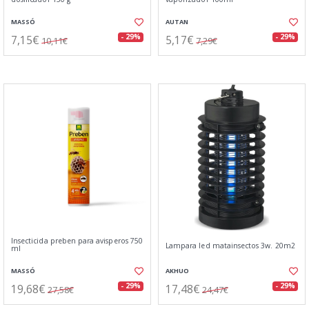
MASSÓ
AUTAN
7,15€
5,17€
- 29%
- 29%
10,11€
7,29€
Insecticida preben para avisperos 750
Lampara led matainsectos 3w. 20m2
ml
MASSÓ
AKHUO
19,68€
17,48€
- 29%
- 29%
27,58€
24,47€