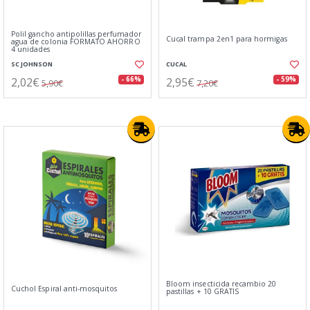
Polil gancho antipolillas perfumador
Cucal trampa 2en1 para hormigas
agua de colonia FORMATO AHORRO
4 unidades
SC JOHNSON
CUCAL
2,02€
2,95€
- 66%
- 59%
5,90€
7,20€
Bloom insecticida recambio 20
Cuchol Espiral anti-mosquitos
pastillas + 10 GRATIS