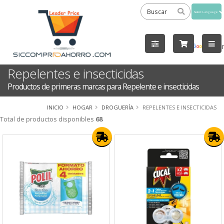
Powered
by
Tra
Repelentes e insecticidas
Productos de primeras marcas para Repelente e insecticidas
INICIO
HOGAR
DROGUERÍA
REPELENTES E INSECTICIDAS
Total de productos disponibles
68