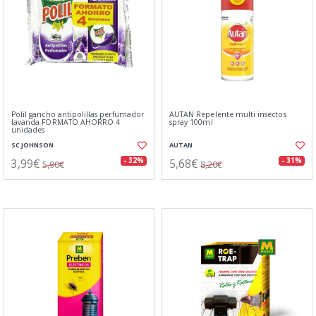
Polil gancho antipolillas perfumador
AUTAN Repelente multi insectos
lavanda FORMATO AHORRO 4
spray 100ml
unidades
SC JOHNSON
AUTAN
3,99€
5,68€
- 32%
- 31%
5,90€
8,20€