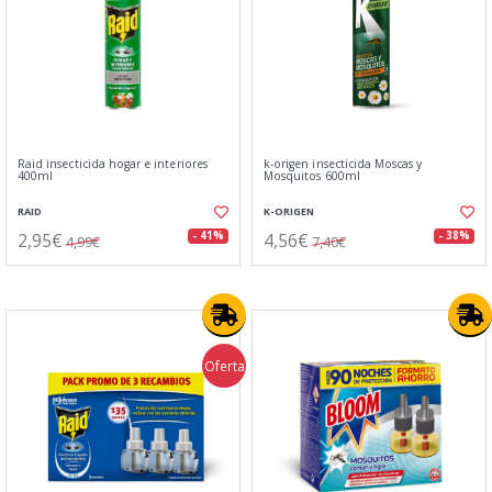
Raid insecticida hogar e interiores
k-origen insecticida Moscas y
400ml
Mosquitos 600ml
RAID
K-ORIGEN
2,95€
4,56€
- 41%
- 38%
4,99€
7,40€
Oferta