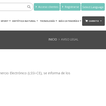
Acceso clientes
Registrarse
Powered by
Translate
 SPORT
DIETÉTICA NATURAL
TECNOLOGÍA
MÁS CATEGORÍAS
CARRITO
INICIO
AVISO LEGAL
mercio Electrónico (LSSI-CE), se informa de los