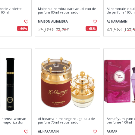
erie violette
Maison alhambra dark aoud eau de
Al haramain opul
 100ml
parfum 80ml vaporizador
de parfum 100un
MAISON ALHAMBRA
AL HARAMAIN
25,09€
41,58€
- 69%
- 68%
77,70€
127,
t intense woman
Al haramain manege rouge eau de
Armaf yum yum e
ml vaporizador
parfum 75ml vaporizador
perfume 100ml
AL HARAMAIN
ARMAF