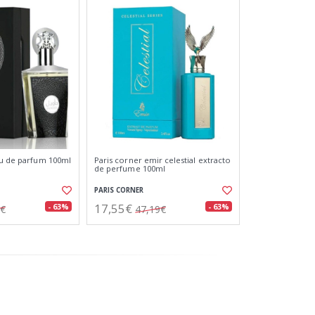
au de parfum 100ml
Paris corner emir celestial extracto
de perfume 100ml
PARIS CORNER
17,55€
- 63%
- 63%
3€
47,19€