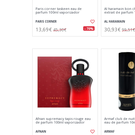
Paris corner taskeen eau de
Al haramain bon ch
parfum 100ml vaporizador
extrait de parfum
PARIS CORNER
AL HARAMAIN
13,69€
30,93€
- 70%
45,30€
99,51€
Afnan supremacy tapis rouge eau
Armaf club de nui
de parfum 100ml vaporizador
eau de parfum 10
AFNAN
ARMAF