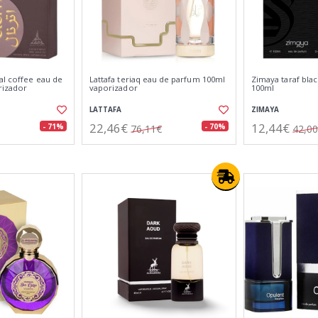
al coffee eau de
Lattafa teriaq eau de parfum 100ml
Zimaya taraf bla
rizador
vaporizador
100ml
LATTAFA
ZIMAYA
22,46€
12,44€
- 71%
- 70%
76,11€
42,0