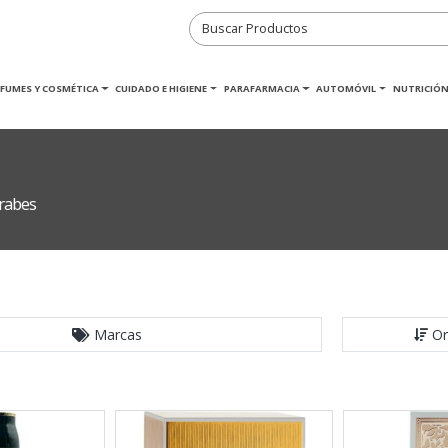
RFUMES Y COSMÉTICA
CUIDADO E HIGIENE
PARAFARMACIA
AUTOMÓVIL
NUTRICIÓN
rabes
Marcas
Or