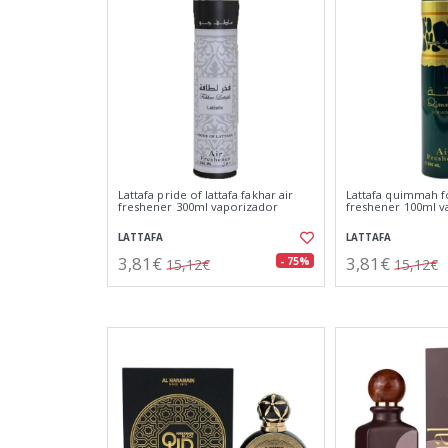
Lattafa pride of lattafa fakhar air
Lattafa quimmah 
freshener 300ml vaporizador
freshener 100ml v
LATTAFA
LATTAFA
3,81€
3,81€
- 75%
15,12€
15,12€