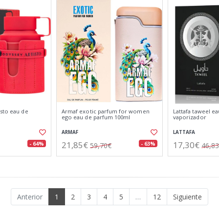
isto eau de
Armaf exotic parfum for women
Lattafa taweel e
ego eau de parfum 100ml
vaporizador
ARMAF
LATTAFA
21,85€
17,30€
- 64%
- 63%
59,70€
46,8
Anterior
1
2
3
4
5
…
12
Siguiente