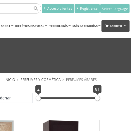
Acceso clientes
Registrarse
Powered by
Translate
 SPORT
DIETÉTICA NATURAL
TECNOLOGÍA
MÁS CATEGORÍAS
CARRITO
INICIO
PERFUMES Y COSMÉTICA
PERFUMES ÁRABES
2
81
denar