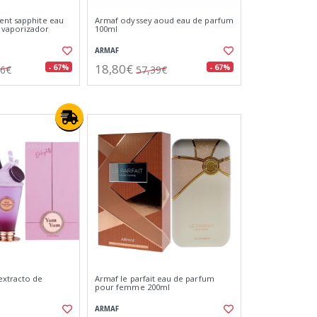
ent sapphite eau
Armaf odyssey aoud eau de parfum
 vaporizador
100ml
ARMAF
18,80€
- 67%
- 67%
56€
57,39€
xtracto de
Armaf le parfait eau de parfum
pour femme 200ml
ARMAF