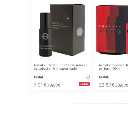
Armaf club de nuit intense man eau
Armaf odyssey art
de toilette 10ml vaporizador
parfum 100ml
ARMAF
ARMAF
7,01€
22,87€
- 64%
19,50€
63,00€