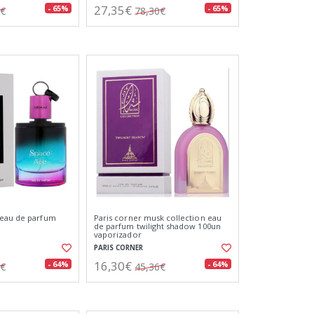
27,35€
- 65%
- 65%
0€
78,30€
 eau de parfum
Paris corner musk collection eau
de parfum twilight shadow 100un
vaporizador
PARIS CORNER
16,30€
- 64%
- 64%
1€
45,36€