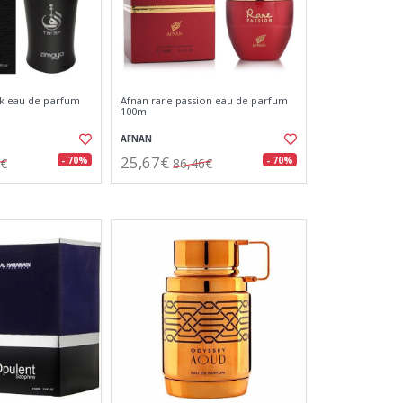
ck eau de parfum
Afnan rare passion eau de parfum
100ml
AFNAN
25,67€
- 70%
- 70%
0€
86,46€