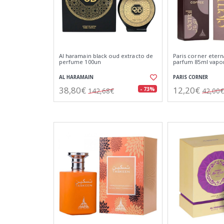
Al haramain black oud extracto de
Paris corner etern
perfume 100un
parfum 85ml vapo
AL HARAMAIN
PARIS CORNER
38,80€
12,20€
- 73%
142,68€
42,00€