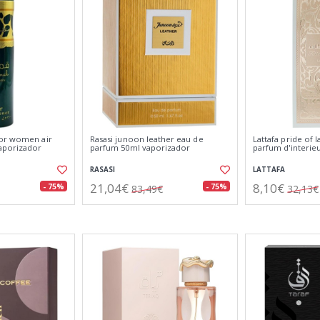
for women air
Rasasi junoon leather eau de
Lattafa pride of l
aporizador
parfum 50ml vaporizador
parfum d'interie
RASASI
LATTAFA
21,04€
8,10€
- 75%
- 75%
83,49€
32,13€