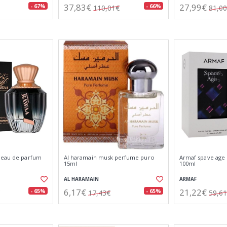
37,83€
27,99€
- 67%
- 66%
110,01€
81,0
 eau de parfum
Al haramain musk perfume puro
Armaf spave age
15ml
100ml
AL HARAMAIN
ARMAF
6,17€
21,22€
- 65%
- 65%
17,43€
59,6