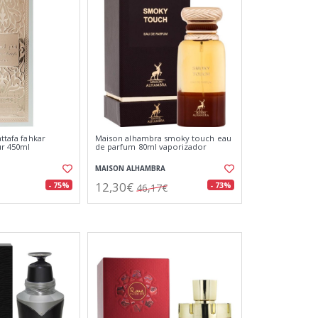
attafa fahkar
Maison alhambra smoky touch eau
ur 450ml
de parfum 80ml vaporizador
MAISON ALHAMBRA
12,30€
- 75%
- 73%
46,17€