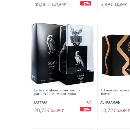
48,86€
5,99€
- 67%
147,09€
18,00€
Lattafa shaheen silver eau de
Al haramain rawaa
parfum 100ml vaporizador
100ml
LATTAFA
AL HARAMAIN
20,72€
13,72€
- 65%
59,25€
39,00€