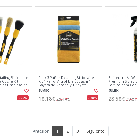
ailing Billionaire
Pack 3 Paños Detailing Billionaire
Billionaire All W
a Coche Kit
Kit 1 Paño Microfibra 360 gsm 1
Premium Spray L
celes Limpieza de
Bayeta de Secado y 1 Bayeta
Férrico para Co
Especial Cristales
Disuelve Toda la
SUMEX
SUMEX
18,18€
28,58€
- 28%
- 28%
25,14€
39,5
Anterior
1
2
3
Siguiente