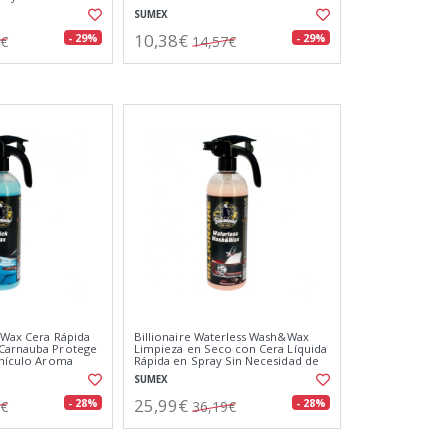
a 500ml
SUMEX
10,38€
- 29%
- 29%
6€
14,57€
k Wax Cera Rápida
Billionaire Waterless Wash&Wax
 Carnauba Protege
Limpieza en Seco con Cera Líquida
Vehículo Aroma
Rápida en Spray Sin Necesidad de
Agua Aroma a Melocotón 750ml
SUMEX
25,99€
- 28%
- 28%
1€
36,19€