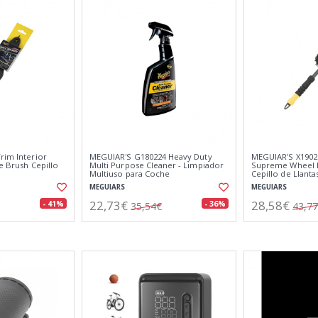
rim Interior
MEGUIAR'S G180224 Heavy Duty
MEGUIAR'S X1902
le Brush Cepillo
Multi Purpose Cleaner - Limpiador
Supreme Wheel 
Multiuso para Coche
Cepillo de Llanta
MEGUIARS
MEGUIARS
22,73€
28,58€
- 41%
- 36%
35,54€
43,7