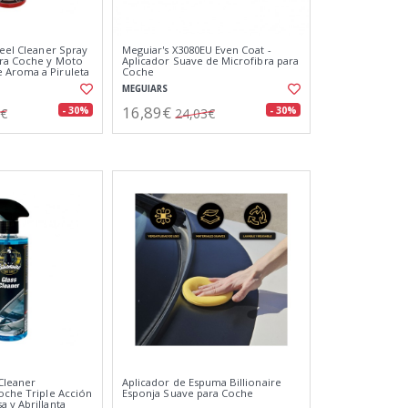
heel Cleaner Spray
Meguiar's X3080EU Even Coat -
ara Coche y Moto
Aplicador Suave de Microfibra para
 Aroma a Piruleta
Coche
MEGUIARS
16,89€
- 30%
- 30%
3€
24,03€
 Cleaner
Aplicador de Espuma Billionaire
Coche Triple Acción
Esponja Suave para Coche
 y Abrillanta