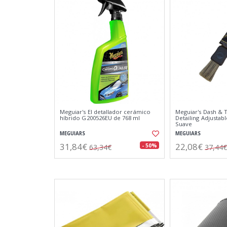
Meguiar's El detallador cerámico
Meguiar's Dash & T
híbrido G200526EU de 768 ml
Detailing Adjustab
Suave
MEGUIARS
MEGUIARS
31,84€
22,08€
- 50%
63,34€
37,44€