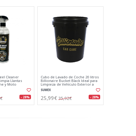
heel Cleaner
Cubo de Lavado de Coche 20 litros
impia Llantas
Billionaire Bucket Black Ideal para
che y Moto
Limpieza de Vehículo Exterior a
 Suciedad 750ml
Mano Color Negro
SUMEX
25,99€
- 28%
- 28%
1€
35,92€