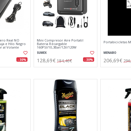
ero Real NO
Mini Compresor Aire Portatil
Portabicicletas
uja e Hilo Negro
Bateria Recargable
ar al Volante
160PSI/10,3Bar/12V/120W
Iluminación LED de Emergencia y 5
SUMEX
MENABO
Modos de Inflado
128,69€
206,69€
- 30%
- 30%
184,46€
296