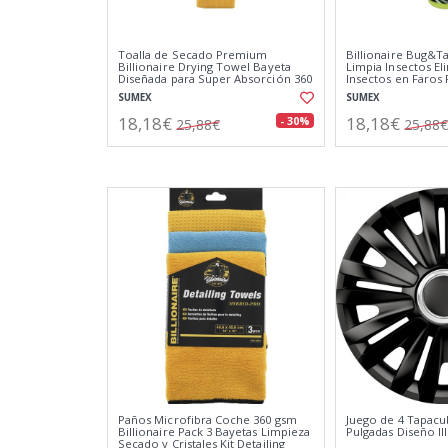
Toalla de Secado Premium
Billionaire Bug&
Billionaire Drying Towel Bayeta
Limpia Insectos El
Diseñada para Super Absorción 360
Insectos en Faros 
gsm Extra Grande 55 x 76 cm
Parachoques Arom
SUMEX
SUMEX
18,18€
18,18€
- 30%
25,88€
25,88€
Paños Microfibra Coche 360 gsm
Juego de 4 Tapacu
Billionaire Pack 3 Bayetas Limpieza
Pulgadas Diseño Ill
Secado y Cristales Kit Detailing