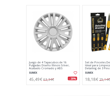
Juego de 4 Tapacubos de 16
Set de Pinceles Det
Pulgadas Diseño Illinois Silver,
Ideal para Limpiez
Acabado Cromado y ABS
Detailing de 3 Pin
Resistente a Fuertes Impactos
Detalle
SUMEX
SUMEX
45,49€
18,18€
- 28%
63,34€
25,14€