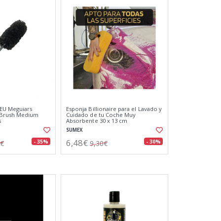
EU Meguiars
Esponja Billionaire para el Lavado y
Brush Medium
Cuidado de tu Coche Muy
s
Absorbente 30 x 13 cm
SUMEX
6,48€
- 35%
- 30%
7€
9,30€