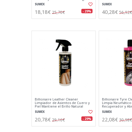
Coche 40x40 cm
SUMEX
SUMEX
18,18€
40,28€
- 29%
25,70€
56,92€
Billionaire Leather Cleaner
Billionaire Tyre C
Limpiador de Asientos de Cuero y
Limpia Neumático
Piel Mantiene el Brillo Natural
Recuperador y Abr
Aroma a Coche Nuevo 500ml
Neumáticos Arom
SUMEX
SUMEX
500ml
20,78€
22,08€
- 29%
29,16€
30,98€