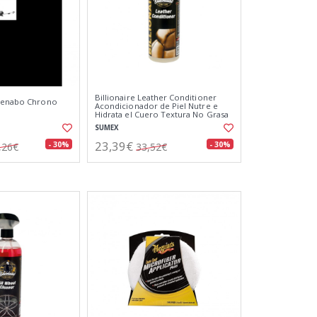
Billionaire Leather Conditioner
 Menabo Chrono
Acondicionador de Piel Nutre e
Hidrata el Cuero Textura No Grasa
Aroma a Coche Nuevo 500ml
SUMEX
23,39€
- 30%
- 30%
,26€
33,52€