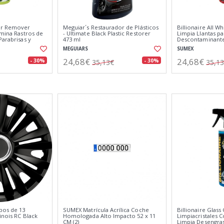
Tar Remover
Meguiar´s Restaurador de Plásticos
Billionaire All W
imina Rastros de
- Ultimate Black Plastic Restorer
Limpia Llantas p
Parabrisas y
473 ml
Descontaminante
a a Menta 500ml
750ml
MEGUIARS
SUMEX
24,68€
24,68€
- 30%
- 30%
35,13€
35,1
bos de 13
SUMEX Matrícula Acrílica Coche
Billionaire Glass
inois RC Black
Homologada Alto Impacto 52 x 11
Limpiacristales 
CM (2)
Limpia Desengrasa