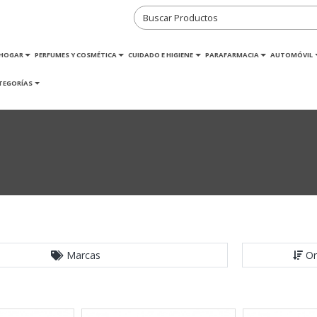
HOGAR
PERFUMES Y COSMÉTICA
CUIDADO E HIGIENE
PARAFARMACIA
AUTOMÓVIL
TEGORÍAS
Marcas
Or