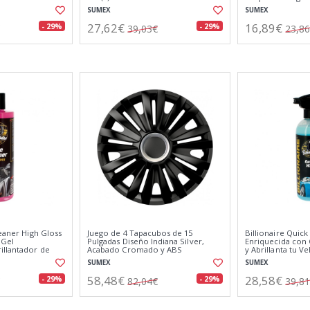
Pistola de Espum
SUMEX
SUMEX
27,62€
16,89€
- 29%
- 29%
39,03€
23,8
leaner High Gloss
Juego de 4 Tapacubos de 15
Billionaire Quic
 Gel
Pulgadas Diseño Indiana Silver,
Enriquecida con
illantador de
Acabado Cromado y ABS
y Abrillanta tu 
a a Gominolas
Resistente a Fuertes Impactos
Floral 750ml
SUMEX
SUMEX
58,48€
28,58€
- 29%
- 29%
82,04€
39,8