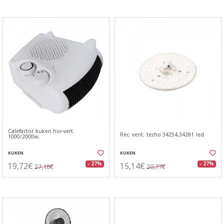
Calefactor kuken hor-vert.
Rec. vent. techo 34254,34281 led
1000/2000w.
KUKEN
KUKEN
19,72€
15,14€
- 27%
- 27%
27,18€
20,77€