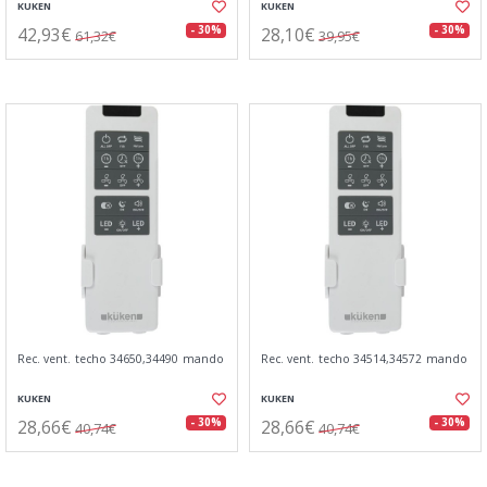
KUKEN
KUKEN
42,93€
28,10€
- 30%
- 30%
61,32€
39,95€
Rec. vent. techo 34650,34490 mando
Rec. vent. techo 34514,34572 mando
KUKEN
KUKEN
28,66€
28,66€
- 30%
- 30%
40,74€
40,74€