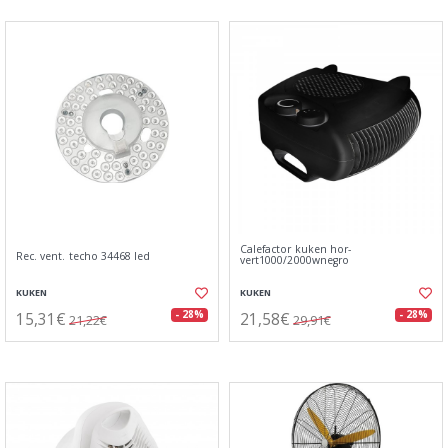
Calefactor kuken hor-
Rec. vent. techo 34468 led
vert1000/2000wnegro
KUKEN
KUKEN
15,31€
21,58€
- 28%
- 28%
21,22€
29,91€