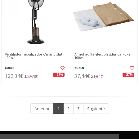
Ventilador nebulizador c/mand.dist.
Almohadilla elect.plast.funda kuken
100w
100w
KUKEN
KUKEN
122,34€
37,44€
- 27%
- 27%
167,78€
51,34€
Anterior
1
2
3
Siguiente