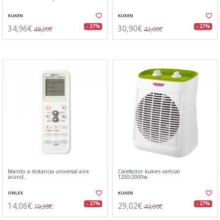
KUKEN
KUKEN
34,96€
30,90€
- 27%
- 27%
48,20€
42,60€
Mando a distancia universal aire
Calefactor kuken vertical
acond.
1200/2000w.
ONLEX
KUKEN
14,06€
29,02€
- 27%
- 27%
19,38€
40,00€