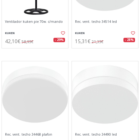
Ventilador kuken pie 70w. c/mando
Rec. vent. techo 34514 led
KUKEN
KUKEN
42,10€
15,31€
- 29%
- 28%
58,93€
21,33€
Rec. vent. techo 34468 plafon
Rec. vent. techo 34490 led