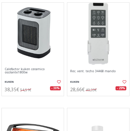
Calefactor kuken ceramico
Rec. vent. techo 34468 mando
oscilante1800w
KUKEN
KUKEN
38,35€
28,66€
- 30%
- 29%
54,51€
40,33€