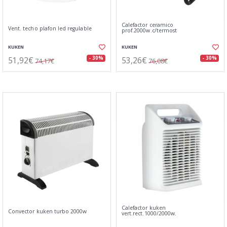
Calefactor ceramico
Vent. techo plafon led regulable
prof.2000w.c/termost
KUKEN
KUKEN
51,92€
53,26€
- 30%
- 30%
74,17€
76,08€
Calefactor kuken
Convector kuken turbo 2000w
vert.rect.1000/2000w.