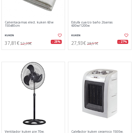
Calientacamas elect. kuken 60w
Estufa cuarzo baño 2barras
150x80cm
600w/1200w
KUKEN
KUKEN
37,81€
27,93€
- 28%
- 27%
52,39€
38,51€
Ventilador kuken pie 70w.
Calefactor kuken ceramico 1500w.