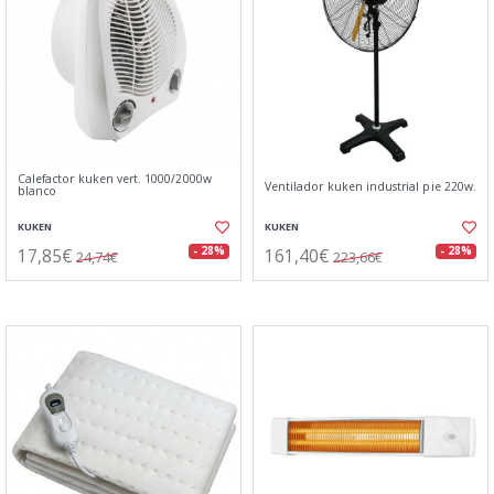
Calefactor kuken vert. 1000/2000w
Ventilador kuken industrial pie 220w.
blanco
KUKEN
KUKEN
17,85€
161,40€
- 28%
- 28%
24,74€
223,66€