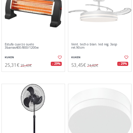
Estufa cuarzo suelo
Vent. techo blan. led reg. 3asp
3barras400/800/1200w
ret.90cm
KUKEN
KUKEN
25,31€
53,45€
- 29%
- 29%
35,43€
74,82€