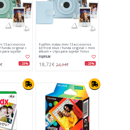
ini 13 accesorios
Fujifilm instax mini 13 accesorios
/ funda original +
kit frost blue / funda original + mini
s para sujetar
álbum + clips para sujetar fotos
FUJIFILM
18,72€
- 23%
- 23%
4€
24,34€