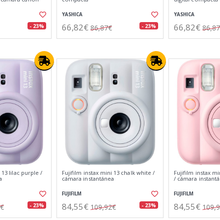
YASHICA
YASHICA
66,82€
66,82€
- 23%
- 23%
86,87€
86,8
 13 lilac purple /
Fujifilm instax mini 13 chalk white /
Fujifilm instax m
a
cámara instantánea
/ cámara instant
FUJIFILM
FUJIFILM
84,55€
84,55€
- 23%
- 23%
2€
109,92€
109,