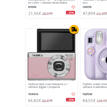
en color / cámara desechable
eos
KODAK
CANON
21,56€
47,89€
- 23%
28,03€
62,26€
Yashica tank rosa malvavisco /
Fujifilm instax mini
cámara digital compacta
cámara instantáne
YASHICA
FUJIFILM
66,82€
84,55€
- 23%
86,87€
109,9