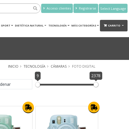
Acceso clientes
Registrarse
Powered by
Translate
 SPORT
DIETÉTICA NATURAL
TECNOLOGÍA
MÁS CATEGORÍAS
CARRITO
INICIO
TECNOLOGÍA
CÁMARAS
FOTO DIGITAL
9
2378
denar