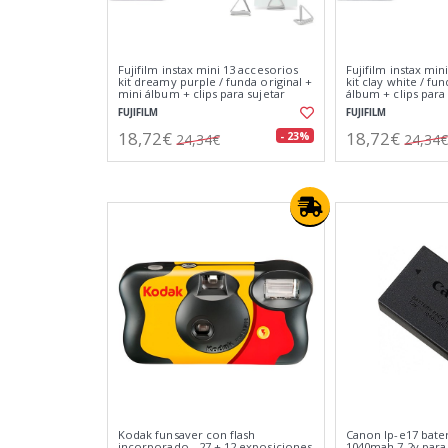
Fujifilm instax mini 13 accesorios
Fujifilm instax min
kit dreamy purple / funda original +
kit clay white / fu
mini álbum + clips para sujetar
álbum + clips para
fotos
FUJIFILM
FUJIFILM
18,72€
18,72€
- 23%
24,34€
24,34€
Kodak funsaver con flash
Canon lp-e17 bater
incorporado - 27 + 12 exposiciones
1040mah 7.2v par