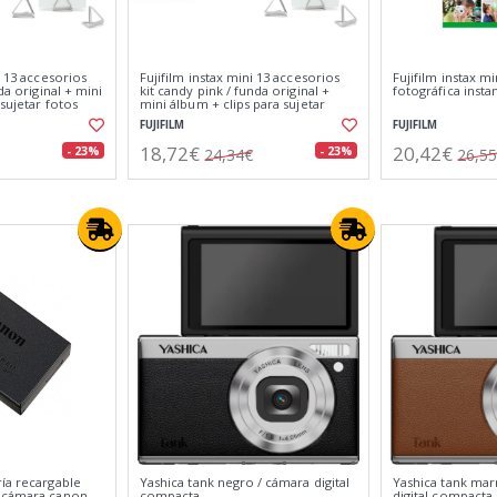
i 13 accesorios
Fujifilm instax mini 13 accesorios
Fujifilm instax mi
nda original + mini
kit candy pink / funda original +
fotográfica insta
 sujetar fotos
mini álbum + clips para sujetar
fotos
FUJIFILM
FUJIFILM
18,72€
20,42€
- 23%
- 23%
24,34€
26,5
ía recargable
Yashica tank negro / cámara digital
Yashica tank mar
a cámara canon
compacta
digital compacta