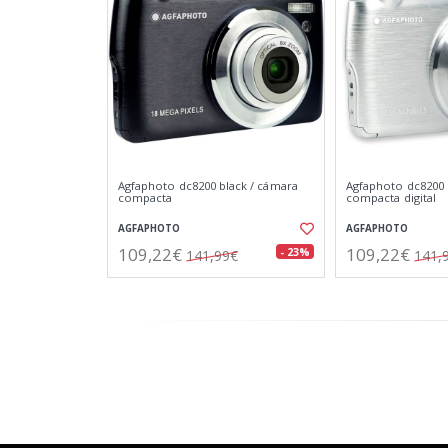
Agfaphoto dc8200 black / cámara
Agfaphoto dc8200 s
compacta
compacta digital
AGFAPHOTO
AGFAPHOTO
109,22€
109,22€
- 23%
141,99€
141,