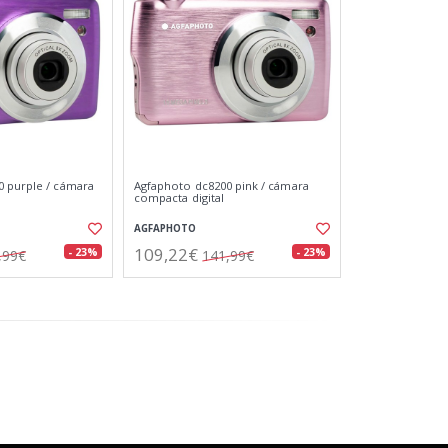
 purple / cámara
Agfaphoto dc8200 pink / cámara
compacta digital
AGFAPHOTO
109,22€
- 23%
- 23%
,99€
141,99€