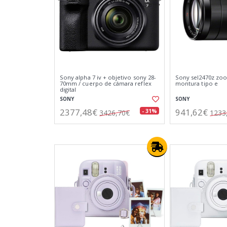
Sony alpha 7 iv + objetivo sony 28-
Sony sel2470z zo
70mm / cuerpo de cámara reflex
montura tipo e
digital
SONY
SONY
2377,48€
941,62€
- 31%
3426,70€
1233