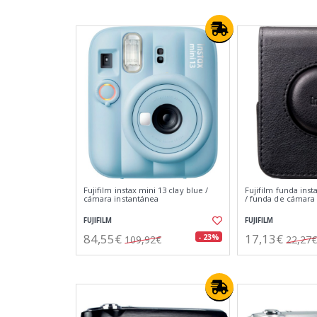
Fujifilm instax mini 13 clay blue /
Fujifilm funda inst
cámara instantánea
/ funda de cámara
FUJIFILM
FUJIFILM
84,55€
17,13€
- 23%
109,92€
22,27€