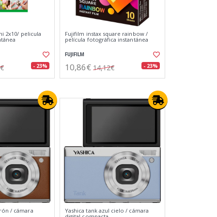
ni 2x10/ pelicula
Fujifilm instax square rainbow /
ntánea
película fotográfica instantánea
FUJIFILM
10,86€
- 23%
- 23%
5€
14,12€
rón / cámara
Yashica tank azul cielo / cámara
digital compacta