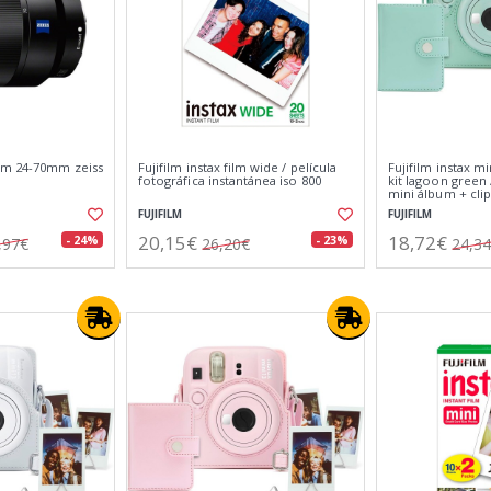
om 24-70mm zeiss
Fujifilm instax film wide / película
Fujifilm instax m
fotográfica instantánea iso 800
kit lagoon green 
mini álbum + clip
fotos
FUJIFILM
FUJIFILM
20,15€
18,72€
- 24%
- 23%
,97€
26,20€
24,3