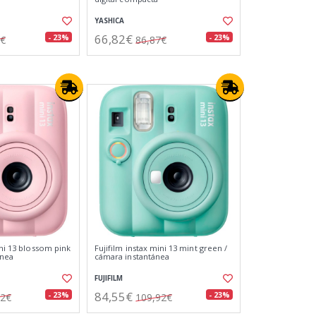
YASHICA
66,82€
- 23%
- 23%
7€
86,87€
ini 13 blossom pink
Fujifilm instax mini 13 mint green /
ánea
cámara instantánea
FUJIFILM
84,55€
- 23%
- 23%
92€
109,92€