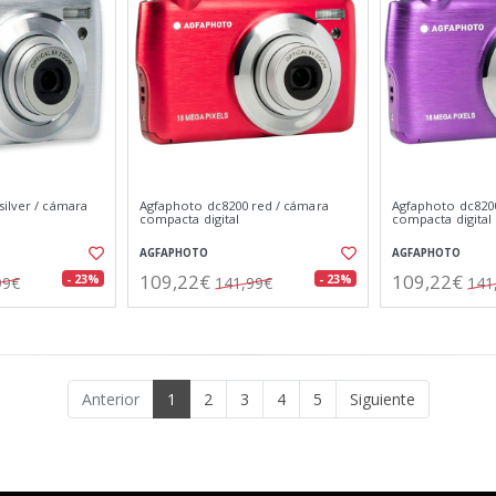
ilver / cámara
Agfaphoto dc8200 red / cámara
Agfaphoto dc8200
compacta digital
compacta digital
AGFAPHOTO
AGFAPHOTO
109,22€
109,22€
- 23%
- 23%
99€
141,99€
141
Anterior
1
2
3
4
5
Siguiente