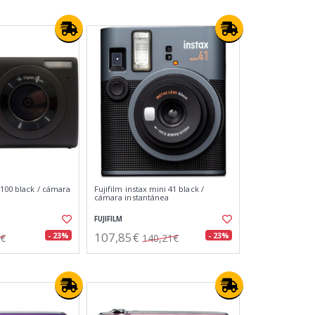
 100 black / cámara
Fujifilm instax mini 41 black /
cámara instantánea
FUJIFILM
107,85€
- 23%
- 23%
6€
140,21€