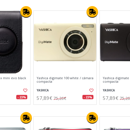
ax mini evo black
Yashica digimate 100 white / cámara
Yashica digimate
compacta
compacta
YASHICA
YASHICA
57,89€
57,89€
- 23%
- 23%
75,26€
75,2