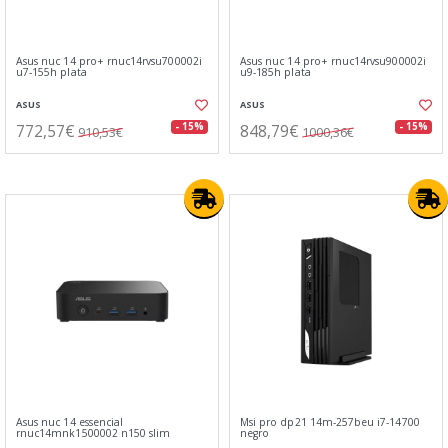
Asus nuc 14 pro+ rnuc14rvsu700002i
Asus nuc 14 pro+ rnuc14rvsu900002i
u7-155h plata
u9-185h plata
ASUS
ASUS
772,57€
848,79€
- 15%
- 15%
910,53€
1000,36€
Asus nuc 14 essencial
Msi pro dp21 14m-257beu i7-14700
rnuc14mnk1500002 n150 slim
negro