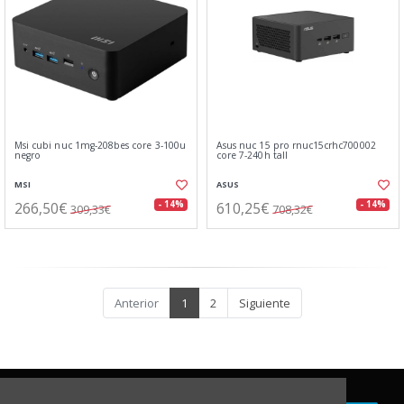
Msi cubi nuc 1mg-208bes core 3-100u
Asus nuc 15 pro rnuc15crhc700002
negro
core 7-240h tall
MSI
ASUS
266,50€
610,25€
- 14%
- 14%
309,33€
708,32€
Anterior
1
2
Siguiente