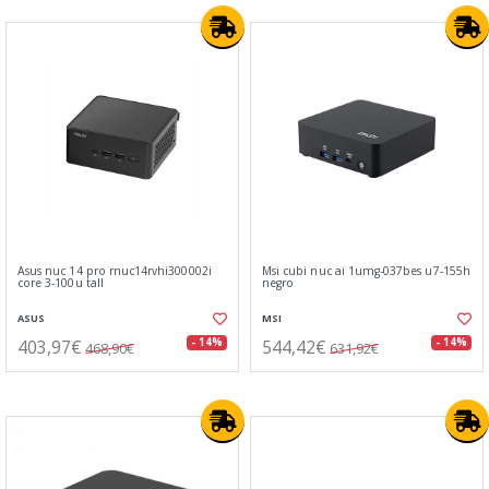
Asus nuc 14 pro rnuc14rvhi300002i
Msi cubi nuc ai 1umg-037bes u7-155h
core 3-100u tall
negro
ASUS
MSI
403,97€
544,42€
- 14%
- 14%
468,90€
631,92€