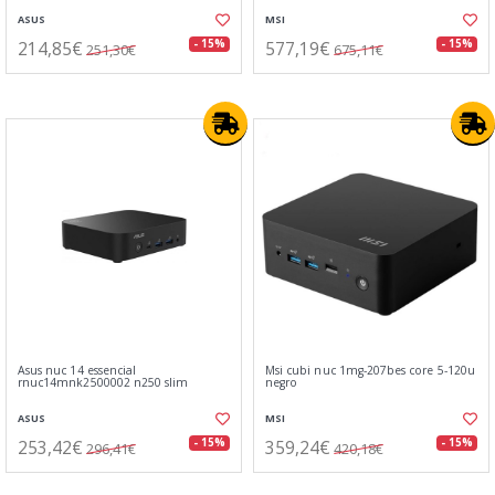
ASUS
MSI
214,85€
577,19€
- 15%
- 15%
251,30€
675,11€
Asus nuc 14 essencial
Msi cubi nuc 1mg-207bes core 5-120u
rnuc14mnk2500002 n250 slim
negro
ASUS
MSI
253,42€
359,24€
- 15%
- 15%
296,41€
420,18€