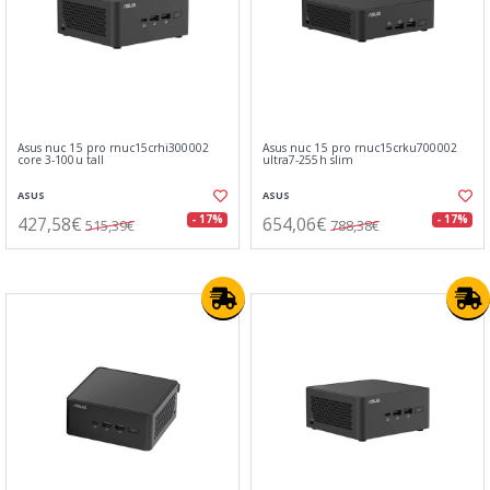
Asus nuc 15 pro rnuc15crhi300002
Asus nuc 15 pro rnuc15crku700002
core 3-100u tall
ultra7-255h slim
ASUS
ASUS
427,58€
654,06€
- 17%
- 17%
515,39€
788,38€