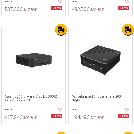
ASUS
MSI
537,50€
482,70€
- 17%
- 17%
647,88€
581,82€
Asus nuc 15 pro rnuc15crki300002
Msi cubi n adl-046bes intel n200
core 3-100u slim
negro
ASUS
MSI
417,84€
194,48€
- 17%
- 16%
503,64€
232,69€