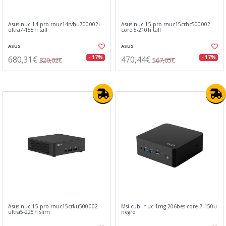
Asus nuc 14 pro rnuc14rvhu700002i
Asus nuc 15 pro rnuc15crhc500002
ultra7-155h tall
core 5-210h tall
ASUS
ASUS
680,31€
470,44€
- 17%
- 17%
820,02€
567,05€
Asus nuc 15 pro rnuc15crku500002
Msi cubi nuc 1mg-206bes core 7-150u
ultra5-225h slim
negro