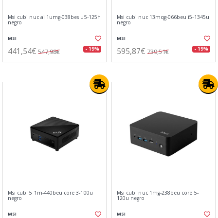
Msi cubi nuc ai 1umg-038bes u5-125h
Msi cubi nuc 13mqg-066beu i5-1345u
negro
negro
MSI
MSI
441,54€
595,87€
- 19%
- 19%
547,98€
739,51€
Msi cubi 5 1m-440beu core 3-100u
Msi cubi nuc 1mg-238beu core 5-
negro
120u negro
MSI
MSI