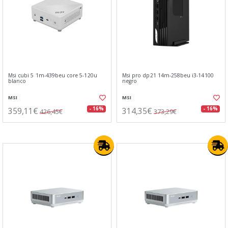
Msi cubi 5 1m-439beu core 5-120u
Msi pro dp21 14m-258beu i3-14100
blanco
negro
MSI
MSI
359,11€
314,35€
- 16%
- 16%
426,45€
373,29€