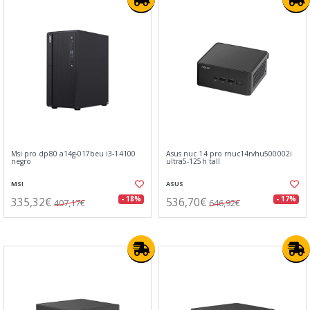
Msi pro dp80 a14g-017beu i3-14100
Asus nuc 14 pro rnuc14rvhu500002i
negro
ultra5-125h tall
MSI
ASUS
335,32€
536,70€
- 18%
- 17%
407,17€
646,92€