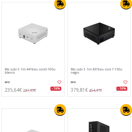
Msi cubi 5 1m-441beu core3-100u
Msi cubi 5 1m-437beu core 7-150u
blanco
negro
MSI
MSI
235,64€
379,81€
- 16%
- 16%
281,93€
454,41€