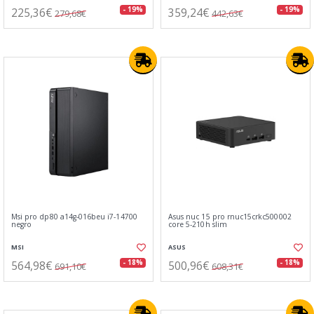
225,36€
359,24€
- 19%
- 19%
279,68€
442,63€
Msi pro dp80 a14g-016beu i7-14700
Asus nuc 15 pro rnuc15crkc500002
negro
core 5-210h slim
MSI
ASUS
564,98€
500,96€
- 18%
- 18%
691,10€
608,31€