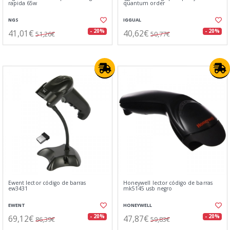
rapida 65w
quantum order
NGS
IGGUAL
41,01€
40,62€
- 20%
- 20%
51,26€
50,77€
Ewent lector código de barras
Honeywell lector código de barras
ew3431
mk5145 usb negro
EWENT
HONEYWELL
69,12€
47,87€
- 20%
- 20%
86,39€
59,83€