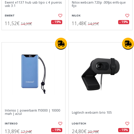
Ewent e1137 hub usb tipo c 4 pueros
Nilox webcam 720p -30fps enfoque
usb 3.1
fijo
EWENT
NILOX
11,52€
11,48€
- 19%
- 19%
14,30€
14,25€
Intenso | powerbank f10000 | 10000
Logitech webcam brio 105
mah | azul
INTENSO
LOGITECH
13,89€
24,80€
- 19%
- 19%
17,24€
30,78€