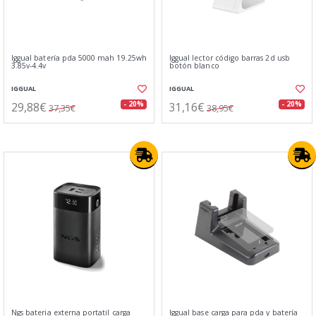
Iggual batería pda 5000 mah 19.25wh
Iggual lector código barras 2d usb
3.85v-4.4v
botón blanco
IGGUAL
IGGUAL
29,88€
31,16€
- 20%
- 20%
37,35€
38,95€
Ngs bateria externa portatil carga
Iggual base carga para pda y batería