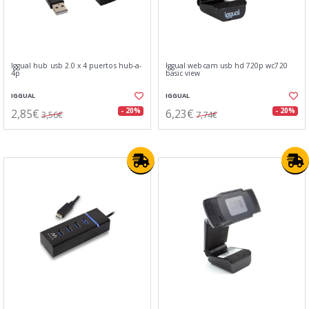
Iggual hub usb 2.0 x 4 puertos hub-a-
Iggual webcam usb hd 720p wc720
4p
basic view
IGGUAL
IGGUAL
2,85€
6,23€
- 20%
- 20%
3,56€
7,74€