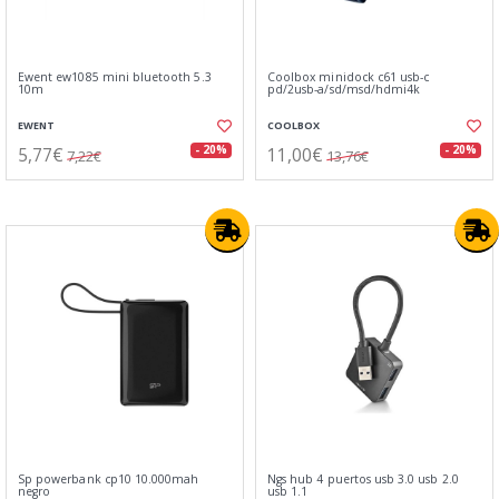
Ewent ew1085 mini bluetooth 5.3
Coolbox minidock c61 usb-c
10m
pd/2usb-a/sd/msd/hdmi4k
EWENT
COOLBOX
5,77€
11,00€
- 20%
- 20%
7,22€
13,76€
Sp powerbank cp10 10.000mah
Ngs hub 4 puertos usb 3.0 usb 2.0
negro
usb 1.1