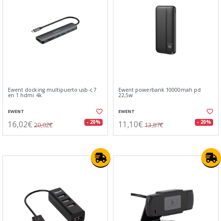
Ewent docking multipuerto usb-c 7
Ewent powerbank 10000mah pd
en 1 hdmi 4k
22,5w
EWENT
EWENT
16,02€
11,10€
- 20%
- 20%
20,02€
13,87€