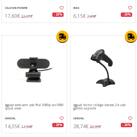
SILICON POWER
NGS
17,60€
6,15€
- 20%
- 20%
22,01€
7,69€
Iggual webcam usb fhd 1080p wc1080
Iggual lector código barras 2d usb
quick view
gatillo soporte
IGGUAL
IGGUAL
14,35€
28,74€
- 20%
- 20%
17,94€
35,93€