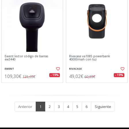
Ewent lector código de barras
Rivacase va1085 powerbank
ew3440
40000mah con luz
EWENT
RIVACASE
109,30€
49,02€
- 19%
- 19%
135,65€
60,83€
Anterior
1
2
3
4
5
6
Siguiente