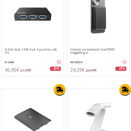
D-link dub-1340 hub 4 puertos usb
Intenso powerbank mw10000
3.0
magsafe gris
D-LINK
INTENSO
45,90€
24,39€
- 20%
- 20%
57,38€
30,49€