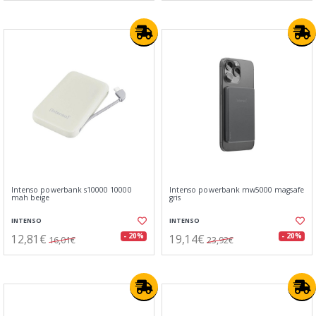
Intenso powerbank s10000 10000
Intenso powerbank mw5000 magsafe
mah beige
gris
INTENSO
INTENSO
12,81€
19,14€
- 20%
- 20%
16,01€
23,92€