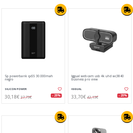
Sp powerbank qx55 30.000mah
Iggual webcam usb 4k uhd wc3840
negro
business pro view
SILICON POWER
IGGUAL
30,18€
33,70€
- 20%
- 20%
37,73€
42,13€