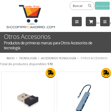
Powered
by
Tra
Otros Accesorios
Productos de primeras marcas para Otros Accesorios de
tecnología
INICIO
TECNOLOGÍA
ACCESORIOS TECNOLOGÍA
OTROS ACCESORIOS
Total de productos disponibles
172