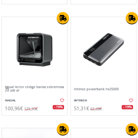
Iggual lector código barras sobremesa
Intenso powerbank he25000
2d usb ar
IGGUAL
INTENSO
100,96€
51,31€
- 19%
- 19%
125,30€
63,68€