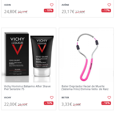
ISDIN
AVÈNE
24,80€
23,17€
- 18%
- 17%
30,11€
27,92€
Vichy Homme Bálsamo After Shave
Beter Depilador Facial de Muelle
Piel Sensible 75
(Sistema Hilo) Elimina Vello de Raíz
VICHY
BETER
22,00€
3,33€
- 16%
- 16%
26,32€
3,98€