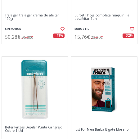
Trafalgar trafalgar crema de afeitar
Eurostil hoja completa maquinilla
190gr
de afeitar 1un
SIN MARCA
EUROSTIL
50,28€
15,76€
- 48%
- 32%
96,00€
23,20€
Beter Pinzas Depilar Punta Cangrejo
Just For Men Barba Bigote Moreno
Cobre 1 Ud