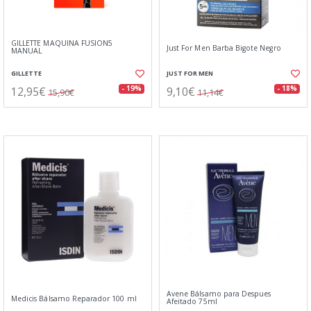
GILLETTE MAQUINA FUSION5
Just For Men Barba Bigote Negro
MANUAL
GILLETTE
JUST FOR MEN
12,95€
9,10€
- 19%
- 18%
15,90€
11,14€
Avene Bálsamo para Despues
Medicis Bálsamo Reparador 100 ml
Afeitado 75ml