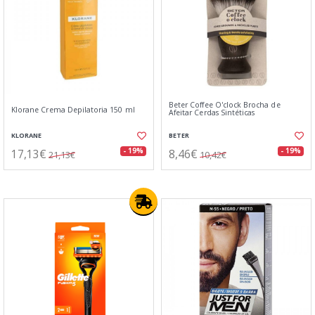
Beter Coffee O'clock Brocha de
Klorane Crema Depilatoria 150 ml
Afeitar Cerdas Sintéticas
KLORANE
BETER
17,13€
8,46€
- 19%
- 19%
21,13€
10,42€