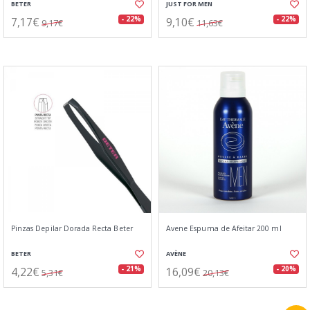
BETER
JUST FOR MEN
7,17€
9,10€
- 22%
- 22%
9,17€
11,63€
Pinzas Depilar Dorada Recta Beter
Avene Espuma de Afeitar 200 ml
BETER
AVÈNE
4,22€
16,09€
- 21%
- 20%
5,31€
20,13€