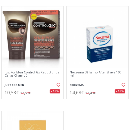
Just For Men Control Gx Reductor de
Noxzema Bálsamo After Shave 100
Canas Champú
ml
JUST FOR MEN
NOXZEMA
10,53€
14,68€
- 16%
- 16%
12,51€
17,43€