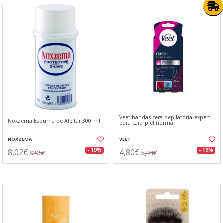
Veet bandas cera depilatoria expert
Noxzema Espuma de Afeitar 300 ml
para cara piel normal
NOXZEMA
VEET
8,02€
4,80€
- 19%
- 19%
9,96€
5,94€