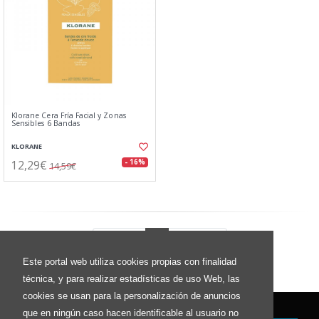
Klorane Cera Fría Facial y Zonas
Sensibles 6 Bandas
KLORANE
12,29€
- 16%
14,59€
Anterior
1
Siguiente
Este portal web utiliza cookies propias con finalidad
técnica, y para realizar estadísticas de uso Web, las
cookies se usan para la personalización de anuncios
que en ningún caso hacen identificable al usuario no