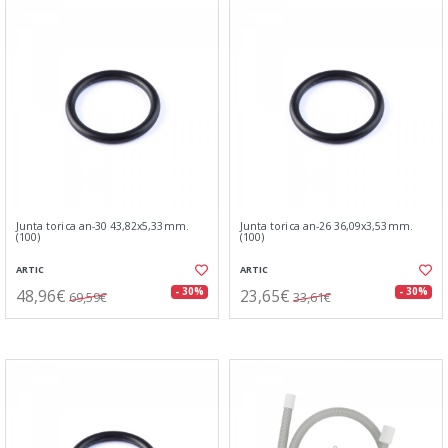
Junta torica an-30 43,82x5,33mm.
Junta torica an-26 36,09x3,53mm.
(100)
(100)
ARTIC
ARTIC
48,96€
23,65€
- 30%
- 30%
69,59€
33,61€