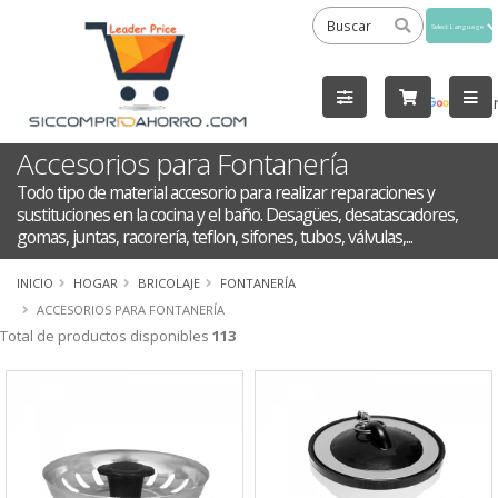
Powered
by
Tra
Accesorios para Fontanería
Todo tipo de material accesorio para realizar reparaciones y
sustituciones en la cocina y el baño. Desagües, desatascadores,
gomas, juntas, racorería, teflon, sifones, tubos, válvulas,...
INICIO
HOGAR
BRICOLAJE
FONTANERÍA
ACCESORIOS PARA FONTANERÍA
Total de productos disponibles
113