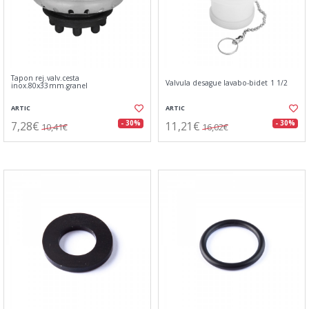
Tapon rej.valv.cesta
Valvula desague lavabo-bidet 1 1/2
inox.80x33mm.granel
ARTIC
ARTIC
7,28€
11,21€
- 30%
- 30%
10,41€
16,02€