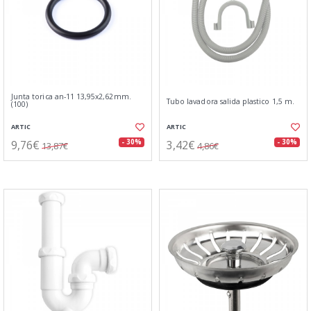
Junta torica an-11 13,95x2,62mm.
Tubo lavadora salida plastico 1,5 m.
(100)
ARTIC
ARTIC
9,76€
3,42€
- 30%
- 30%
13,87€
4,86€