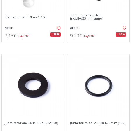
Tapon rej.valv.cesta
Sifon curvo ext. t/loca 1 1/2
inox.80x55mm.granel
ARTIC
ARTIC
7,15€
9,10€
- 30%
- 30%
10,16€
12,93€
Junta racor anc. 3/4" 13x23,5x2(100)
Junta torica an- 2 3,68x1,78mm.(100)