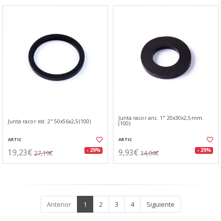
Junta racor anc. 1" 20x30x2,5mm.
Junta racor est. 2" 50x56x2,5(100)
(100)
ARTIC
ARTIC
19,23€
9,93€
- 29%
- 29%
27,19€
14,04€
Anterior
1
2
3
4
Siguiente