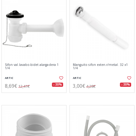
Sifon val.lavabo-bidet alargadera 1
Manguito sifon exten.r/metal. 32 x1
1/4
1/4
ARTIC
ARTIC
8,69€
3,00€
- 30%
- 30%
12,41€
4,28€