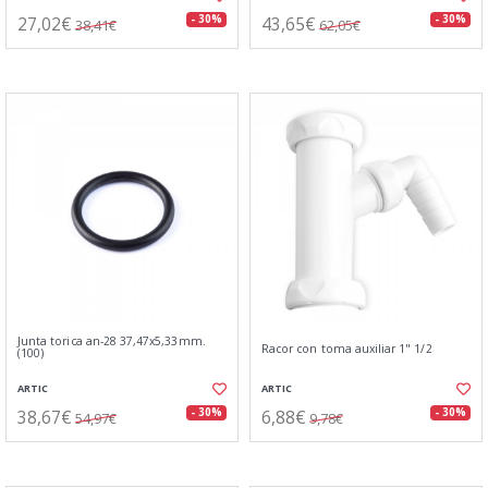
27,02€
43,65€
- 30%
- 30%
38,41€
62,05€
Junta torica an-28 37,47x5,33mm.
Racor con toma auxiliar 1" 1/2
(100)
ARTIC
ARTIC
38,67€
6,88€
- 30%
- 30%
54,97€
9,78€