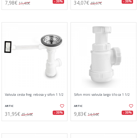
7,98€
34,07€
- 30%
- 30%
11,40€
48,67€
Valvula cesta freg. rebosa y sifon 1 1/2
Sifon mini valvula largo t/loca 1 1/2
ARTIC
ARTIC
31,95€
9,83€
- 30%
- 30%
45,64€
14,04€