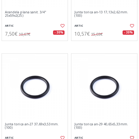
Arandela plana sanit. 3/4"
Junta torica an-13 17,13x2,62mm.
25x59x2(25)
(100)
ARTIC
ARTIC
7,50€
10,57€
- 30%
- 30%
10,67€
15,03€
Junta torica an-27 37,69x3,53mm.
Junta torica an-29 40,65x5,33mm.
(100)
(100)
ARTIC
ARTIC