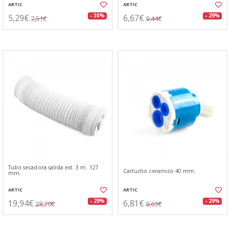
ARTIC
ARTIC
5,29€
6,67€
- 30%
- 29%
7,51€
9,44€
Tubo secadora salida ext. 3 m. 127
Cartucho ceramico 40 mm.
mm.
ARTIC
ARTIC
19,94€
6,81€
- 29%
- 29%
28,20€
9,63€