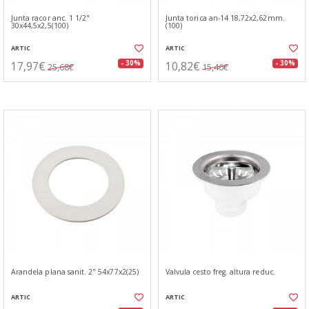
Junta racor anc. 1 1/2"
Junta torica an-14 18,72x2,62mm.
30x44,5x2,5(100)
(100)
ARTIC
ARTIC
17,97€
10,82€
- 30%
- 30%
25,68€
15,46€
Arandela plana sanit. 2" 54x77x2(25)
Valvula cesto freg. altura reduc.
ARTIC
ARTIC