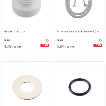
Manguito recto w.c.
Tubo lavadora salida plastico 3,0 m.
ARTIC
ARTIC
4,35€
5,84€
- 30%
- 30%
6,19€
8,31€