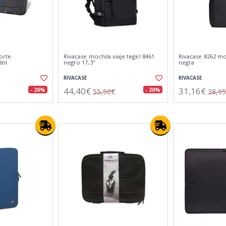
orte
Rivacase mochila viaje tegel 8461
Rivacase 8262 moc
til
negro 17,3"
negra
RIVACASE
RIVACASE
44,40€
31,16€
- 20%
- 20%
55,50€
38,9