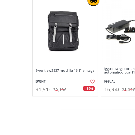
Iggual cargador un
Ewent ew2537 mochila 16.1" vintage
automático cua-11
EWENT
IGGUAL
31,51€
16,94€
- 19%
39,10€
21,02€