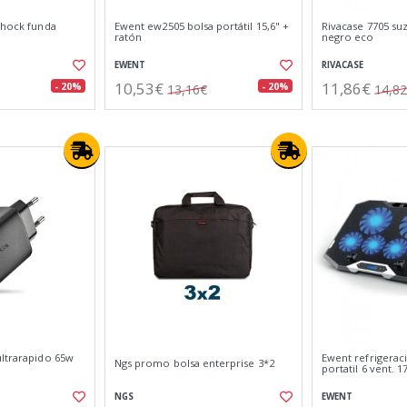
shock funda
Ewent ew2505 bolsa portátil 15,6" +
Rivacase 7705 su
ratón
negro eco
EWENT
RIVACASE
10,53€
11,86€
- 20%
- 20%
13,16€
14,8
ultrarapido 65w
Ewent refrigerac
Ngs promo bolsa enterprise 3*2
portatil 6 vent. 1
NGS
EWENT