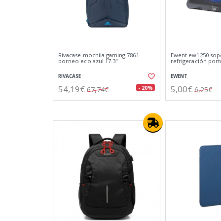
Rivacase mochila gaming 7861
Ewent ew1250 sop
borneo eco azul 17.3"
refrigeración portá
RIVACASE
EWENT
54,19€
5,00€
- 20%
67,74€
6,25€