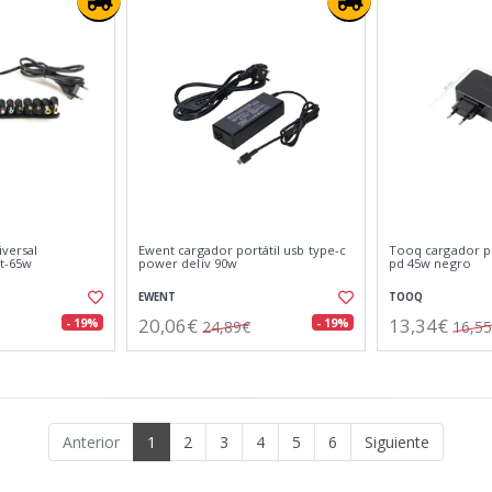
iversal
Ewent cargador portátil usb type-c
Tooq cargador po
t-65w
power deliv 90w
pd 45w negro
EWENT
TOOQ
20,06€
13,34€
- 19%
- 19%
24,89€
16,5
Anterior
1
2
3
4
5
6
Siguiente