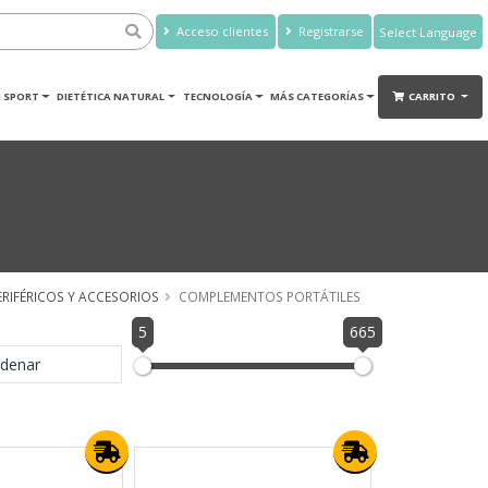
Acceso clientes
Registrarse
Powered by
Translate
 SPORT
DIETÉTICA NATURAL
TECNOLOGÍA
MÁS CATEGORÍAS
CARRITO
ERIFÉRICOS Y ACCESORIOS
COMPLEMENTOS PORTÁTILES
5
665
denar