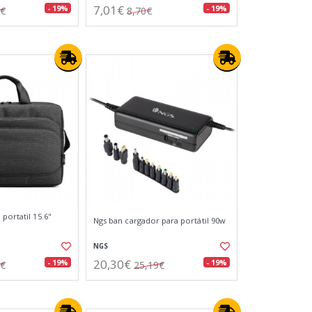
7,01€
- 19%
- 19%
3€
8,70€
portatil 15.6"
Ngs ban cargador para portátil 90w
NGS
20,30€
- 19%
- 19%
6€
25,19€