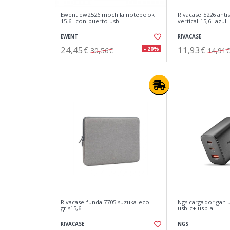
Ewent ew2526 mochila notebook
Rivacase 5226 anti
15.6" con puerto usb
vertical 15,6" azul
EWENT
RIVACASE
24,45€
11,93€
- 20%
30,56€
14,91€
Rivacase funda 7705 suzuka eco
Ngs cargador gan 
gris15,6"
usb-c+ usb-a
RIVACASE
NGS