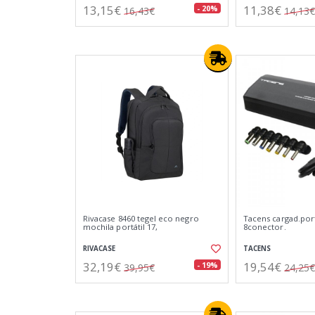
13,15€
11,38€
- 20%
16,43€
14,13€
Rivacase 8460 tegel eco negro
Tacens cargad.por
mochila portátil 17,
8conector.
RIVACASE
TACENS
32,19€
19,54€
- 19%
39,95€
24,25€