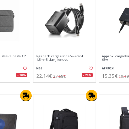
l sleeve hasta 13"
Ngs pack carga usbc 65w+cabl
Approx! cargador
1,5m+5 clavij lenovo
65w
NGS
APPROX!
22,14€
15,35€
- 20%
- 20%
27,68€
19,1