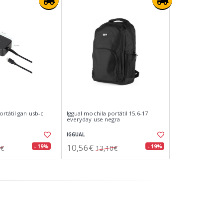
rtátil gan usb-c
Iggual mochila portátil 15.6-17
everyday use negra
IGGUAL
10,56€
- 19%
- 19%
5€
13,10€