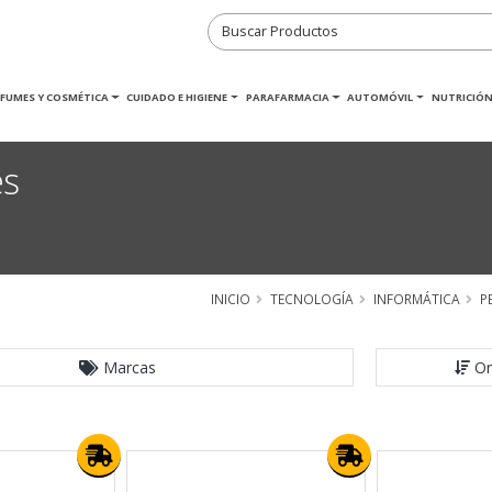
RFUMES Y COSMÉTICA
CUIDADO E HIGIENE
PARAFARMACIA
AUTOMÓVIL
NUTRICIÓN
es
INICIO
TECNOLOGÍA
INFORMÁTICA
P
Marcas
Or