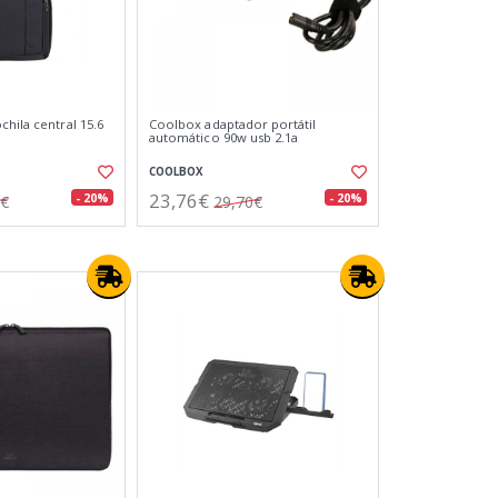
hila central 15.6
Coolbox adaptador portátil
automático 90w usb 2.1a
COOLBOX
23,76€
- 20%
- 20%
5€
29,70€