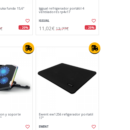
zuka funda 15,6"
Iggual refrigerador portátil 4
ventiladores rp4v17
IGGUAL
11,02€
- 20%
- 20%
2€
13,77€
ion y soporte
Ewent ew1256 refigerador portatil
7"
17"
EWENT