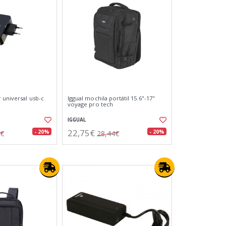
 universal usb-c
Iggual mochila portátil 15.6"-17"
voyage pro tech
IGGUAL
22,75€
- 20%
- 20%
9€
28,44€