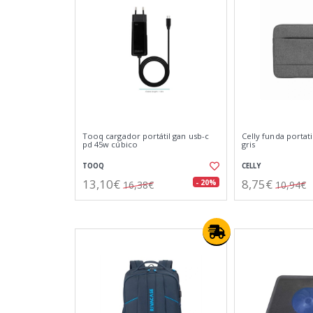
Tooq cargador portátil gan usb-c
Celly funda portati
pd 45w cúbico
gris
TOOQ
CELLY
13,10€
8,75€
- 20%
16,38€
10,94€