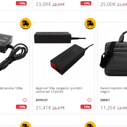
23,09€
25,00€
- 19%
- 19%
28,66€
31,0
tát.anima 100w
Approx! 90w cargador portátil
Ewent maletin de 
universal 13 pines
negro
APPROX!
EWENT
21,41€
11,25€
- 19%
- 19%
26,57€
13,9