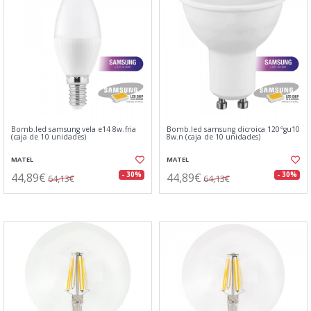
Bomb.led samsung vela e14 8w.fria
Bomb.led samsung dicroica 120ºgu10
(caja de 10 unidades)
8w.n (caja de 10 unidades)
MATEL
MATEL
44,89€
44,89€
- 30%
- 30%
64,13€
64,13€