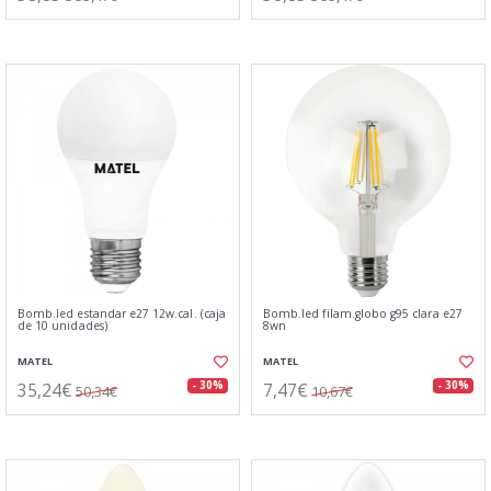
Bomb.led estandar e27 12w.cal. (caja
Bomb.led filam.globo g95 clara e27
de 10 unidades)
8wn
MATEL
MATEL
35,24€
7,47€
- 30%
- 30%
50,34€
10,67€