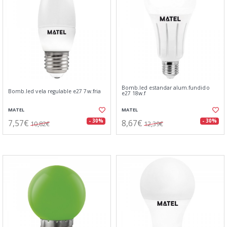
Bomb.led estandar alum.fundido
Bomb.led vela regulable e27 7w.fria
e27 18w.f
MATEL
MATEL
7,57€
8,67€
- 30%
- 30%
10,82€
12,39€