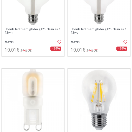
Bomb.led filam.globo g125 clara e27
Bomb.led filam.globo g125 clara e27
12wn
12wc
MATEL
MATEL
10,01€
10,01€
- 30%
- 30%
14,30€
14,30€