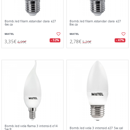
Bomb.led filam.estandar clara e27
Bomb.led filam.estandar clara e27
6w.ca
8w.ca
MATEL
MATEL
3,35€
2,78€
- 52%
- 47%
6,99€
5,20€
Bomb.led vela flama 3 intensid.e14
Bomb.led vela 3 intensid.e27 5w.cal
5w.fr