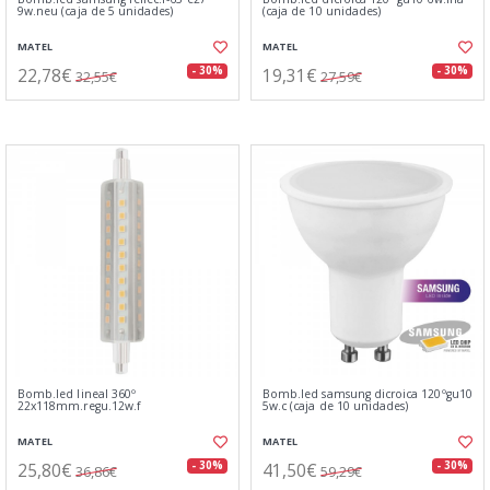
9w.neu (caja de 5 unidades)
(caja de 10 unidades)
MATEL
MATEL
22,78€
19,31€
- 30%
- 30%
32,55€
27,59€
Bomb.led lineal 360º
Bomb.led samsung dicroica 120ºgu10
22x118mm.regu.12w.f
5w.c (caja de 10 unidades)
MATEL
MATEL
25,80€
41,50€
- 30%
- 30%
36,86€
59,29€