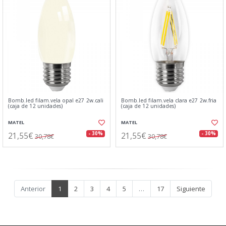
Bomb.led filam.vela opal e27 2w.cali
Bomb.led filam.vela clara e27 2w.fria
(caja de 12 unidades)
(caja de 12 unidades)
MATEL
MATEL
21,55€
21,55€
- 30%
- 30%
30,78€
30,78€
Anterior
1
2
3
4
5
…
17
Siguiente