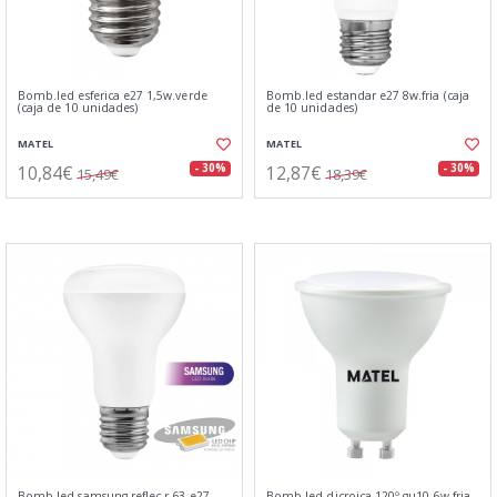
Bomb.led esferica e27 1,5w.verde
Bomb.led estandar e27 8w.fria (caja
(caja de 10 unidades)
de 10 unidades)
MATEL
MATEL
10,84€
12,87€
- 30%
- 30%
15,49€
18,39€
Bomb.led samsung reflec.r-63 e27
Bomb.led dicroica 120º gu10 6w.fria