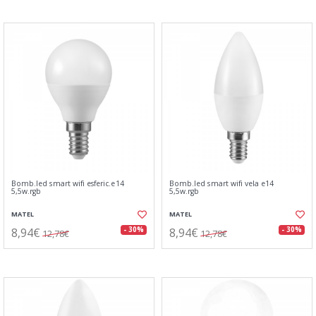
Bomb.led smart wifi esferic.e14
Bomb.led smart wifi vela e14
5,5w.rgb
5,5w.rgb
MATEL
MATEL
8,94€
8,94€
- 30%
- 30%
12,78€
12,78€