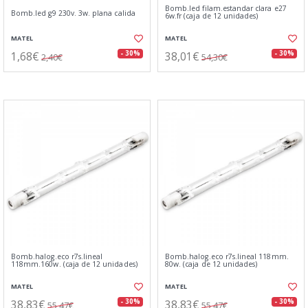
Bomb.led filam.estandar clara e27
Bomb.led g9 230v. 3w. plana calida
6w.fr (caja de 12 unidades)
MATEL
MATEL
1,68€
38,01€
- 30%
- 30%
2,40€
54,30€
Bomb.halog.eco r7s.lineal
Bomb.halog.eco r7s.lineal 118mm.
118mm.160w. (caja de 12 unidades)
80w. (caja de 12 unidades)
MATEL
MATEL
38,83€
38,83€
- 30%
- 30%
55,47€
55,47€