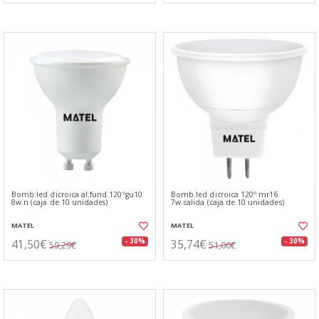
Bomb.led dicroica al.fund.120ºgu10
Bomb.led dicroica 120º mr16
8w.n (caja de 10 unidades)
7w.calida (caja de 10 unidades)
MATEL
MATEL
41,50€
35,74€
- 30%
- 30%
59,29€
51,06€