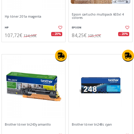
Epson cartucho multipack 603xl 4
Hp tóner 201a magenta
colores
HP
EPSON
107,72€
84,25€
- 20%
- 20%
134,66€
105,32€
Brother tóner tn243y amarillo
Brother tóner tn248c cyan