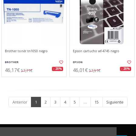
Brother tonér tn1050 negro
Epson cartucho wf-4745 negro
BROTHER
EPSON
46,17€
46,01€
- 20%
- 20%
57,71€
57,51€
Anterior
1
2
3
4
5
…
15
Siguiente