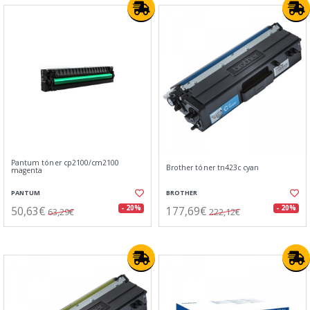
Pantum tóner cp2100/cm2100
Brother tóner tn423c cyan
magenta
PANTUM
BROTHER
50,63€
177,69€
- 20%
- 20%
63,29€
222,12€