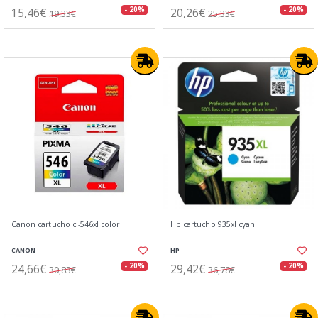
15,46€
20,26€
- 20%
- 20%
19,33€
25,33€
Canon cartucho cl-546xl color
Hp cartucho 935xl cyan
CANON
HP
24,66€
29,42€
- 20%
- 20%
30,83€
36,78€