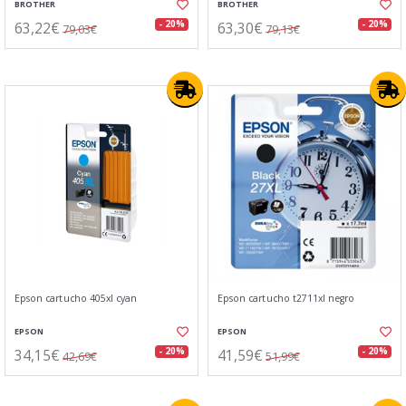
BROTHER
BROTHER
63,22€
63,30€
- 20%
- 20%
79,03€
79,13€
Epson cartucho 405xl cyan
Epson cartucho t2711xl negro
EPSON
EPSON
34,15€
41,59€
- 20%
- 20%
42,69€
51,99€