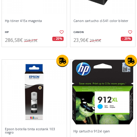
Hp tóner 415x magenta
Canon cartucho cl-541 color blister
HP
CANON
286,58€
23,96€
- 20%
- 20%
358,23€
29,95€
Epson botella tinta ecotank 103
Hp cartucho 912xl cyan
negro