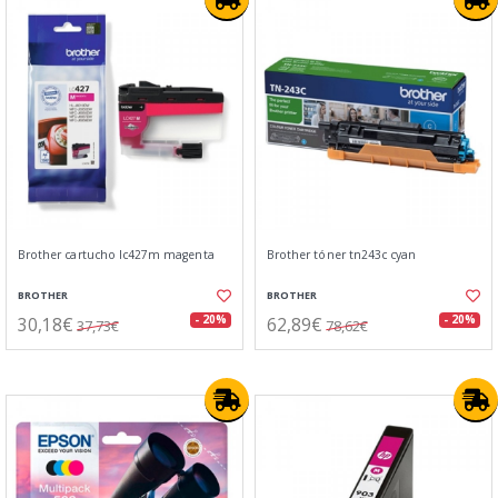
Brother cartucho lc427m magenta
Brother tóner tn243c cyan
BROTHER
BROTHER
30,18€
62,89€
- 20%
- 20%
37,73€
78,62€