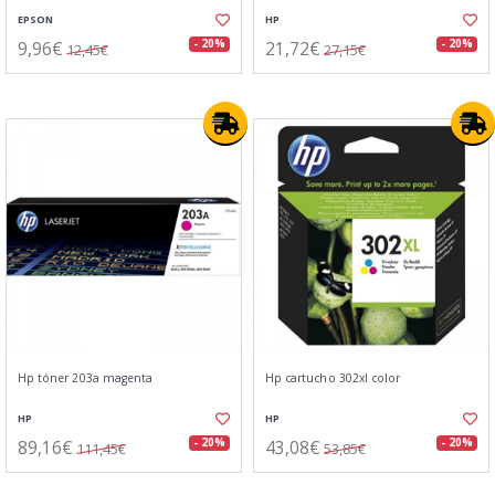
EPSON
HP
9,96€
21,72€
- 20%
- 20%
12,45€
27,15€
Hp tóner 203a magenta
Hp cartucho 302xl color
HP
HP
89,16€
43,08€
- 20%
- 20%
111,45€
53,85€