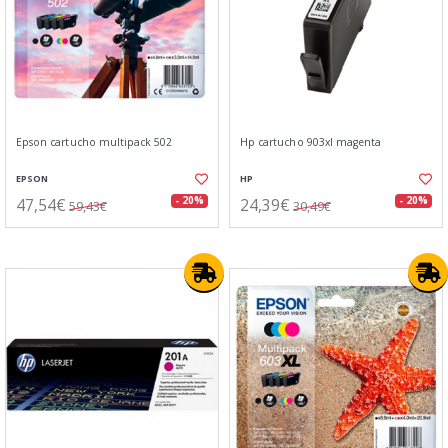
Epson cartucho multipack 502
Hp cartucho 903xl magenta
EPSON
HP
47,54€
24,39€
- 20%
- 20%
59,43€
30,49€