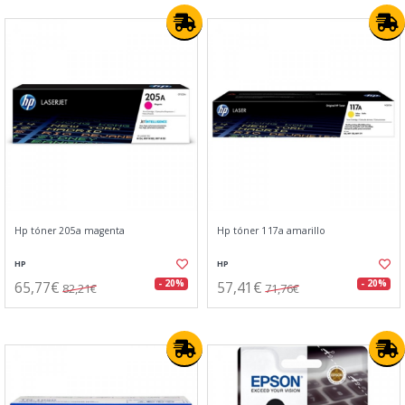
Hp tóner 205a magenta
Hp tóner 117a amarillo
HP
HP
65,77€
57,41€
- 20%
- 20%
82,21€
71,76€