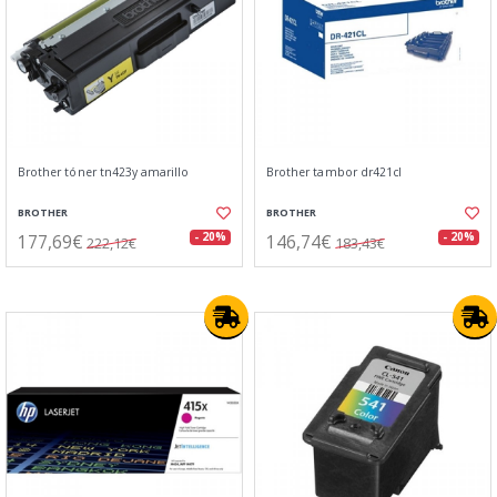
Brother tóner tn423y amarillo
Brother tambor dr421cl
BROTHER
BROTHER
177,69€
146,74€
- 20%
- 20%
222,12€
183,43€