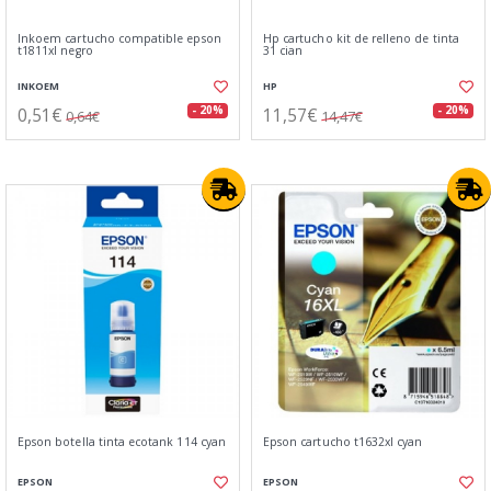
Inkoem cartucho compatible epson
Hp cartucho kit de relleno de tinta
t1811xl negro
31 cian
INKOEM
HP
0,51€
11,57€
- 20%
- 20%
0,64€
14,47€
Epson botella tinta ecotank 114 cyan
Epson cartucho t1632xl cyan
EPSON
EPSON