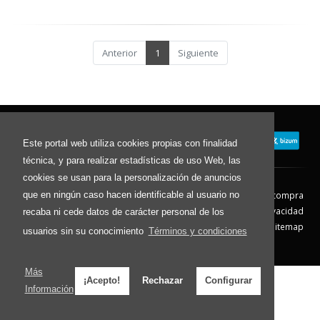
Anterior
1
Siguiente
Este portal web utiliza cookies propias con finalidad
técnica, y para realizar estadísticas de uso Web, las
cookies se usan para la personalización de anuncios
que en ningún caso hacen identificable al usuario no
Contacto
Aviso Legal
Condiciones de compra
Política de envíos
Política de devolución
Política de Privacidad
recaba ni cede datos de carácter personal de los
Política de Cookies
Sitemap
usuarios sin su conocimiento
Términos y condiciones
© 2026 - Todos los derechos reservados.
Más
¡Acepto!
Rechazar
Configurar
Información