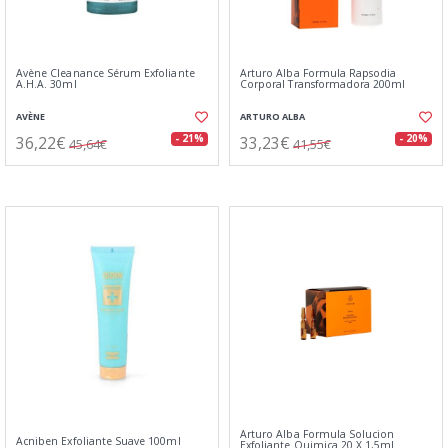
Avène Cleanance Sérum Exfoliante
Arturo Alba Formula Rapsodia
A.H.A. 30ml
Corporal Transformadora 200ml
AVÈNE
ARTURO ALBA
36,22€
33,23€
- 21%
- 20%
45,64€
41,55€
Arturo Alba Formula Solucion
Acniben Exfoliante Suave 100ml
Exfoliante Quimica 20 X 1,5ml