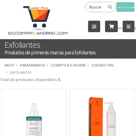
Powered
by
Tra
Exfoliantes
Productos de primeras marcas para Exfoliantes
INICIO
PARAFARMACIA
COSMÉTICA E HIGIENE
CUIDADO PIEL
EXFOLIANTES
Total de productos disponibles
5