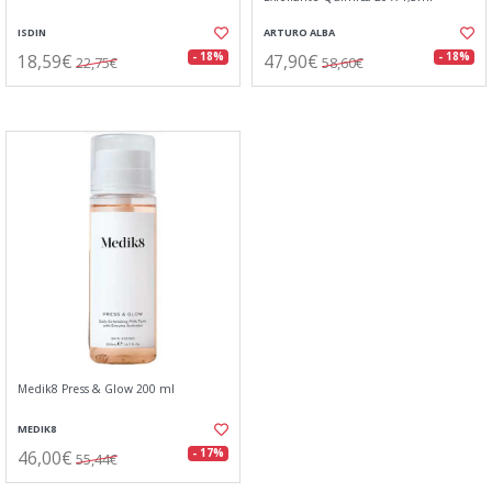
ISDIN
ARTURO ALBA
18,59€
47,90€
- 18%
- 18%
22,75€
58,60€
Medik8 Press & Glow 200 ml
MEDIK8
46,00€
- 17%
55,44€