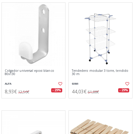
Colgador universal epoxi blanco
Tendedero modular 3 torre, tendido
80x130
30 m
ALFA
GIMI
8,93€
44,03€
- 29%
- 29%
12,56€
61,88€