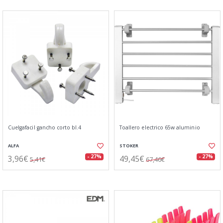
Cuelgafacil gancho corto bl.4
Toallero electrico 65w aluminio
ALFA
STOKER
3,96€
49,45€
- 27%
- 27%
5,41€
67,46€