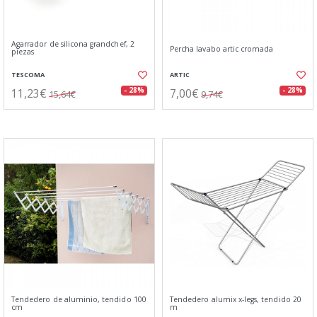
Agarrador de silicona grandchef, 2
Percha lavabo artic cromada
piezas
TESCOMA
ARTIC
11,23€
7,00€
- 28%
- 28%
15,64€
9,74€
Tendedero de aluminio, tendido 100
Tendedero alumix x-legs, tendido 20
cm
m