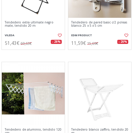
Tendedero extra ultimate negro
Tendedero de pared basic c/2 poleas
mate, tendido 20 m
blanco 25 x 5 x 5 cm
VILEDA
EDM PRODUCT
51,43€
11,59€
- 26%
- 26%
69,63€
15,69€
Tendedero de aluminio, tendido 120
Tendedero blanco zaffiro, tendido 20
cm
m