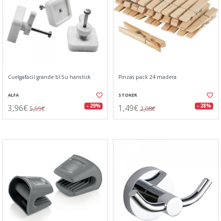
Cuelgafacil grande bl.5u hanstick
Pinzas pack 24 madera
ALFA
STOKER
3,96€
1,49€
- 29%
- 28%
5,55€
2,08€