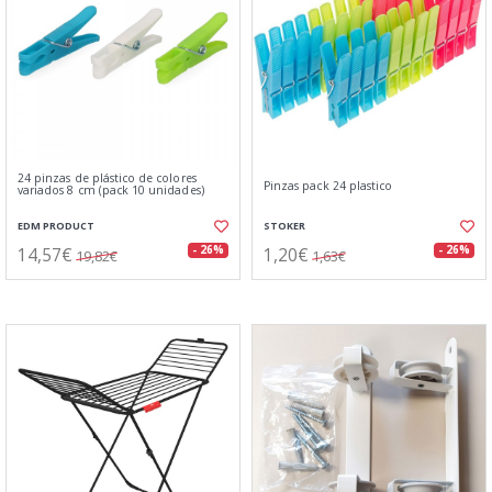
24 pinzas de plástico de colores
Pinzas pack 24 plastico
variados 8 cm (pack 10 unidades)
EDM PRODUCT
STOKER
14,57€
1,20€
- 26%
- 26%
19,82€
1,63€