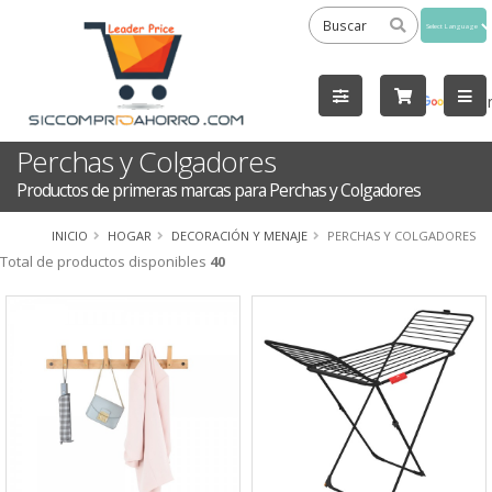
Powered
by
Tra
Perchas y Colgadores
Productos de primeras marcas para Perchas y Colgadores
INICIO
HOGAR
DECORACIÓN Y MENAJE
PERCHAS Y COLGADORES
Total de productos disponibles
40