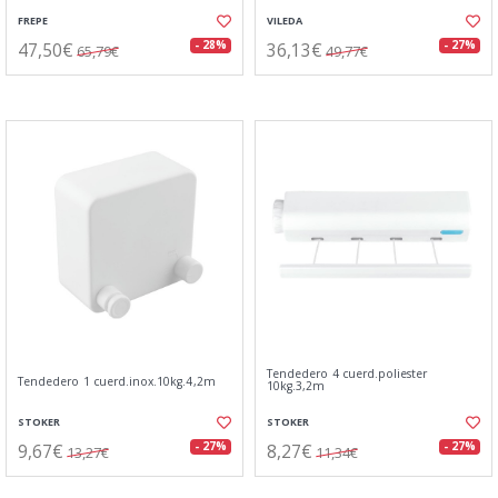
FREPE
VILEDA
47,50€
36,13€
- 28%
- 27%
65,79€
49,77€
Tendedero 4 cuerd.poliester
Tendedero 1 cuerd.inox.10kg.4,2m
10kg.3,2m
STOKER
STOKER
9,67€
8,27€
- 27%
- 27%
13,27€
11,34€