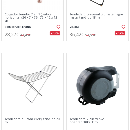
Colgador bambu 2 en 1 (vertical u
Tendedero universal ultimate negro
horizontal) 26 x 7 x 76 - 75 x 12 x 12
mate, tendido 18 m
cm
DOMO PACK LIVING
VILEDA
28,27€
36,42€
- 35%
- 32%
43,45€
53,55€
Tendedero alucom x legs, tendido 20
Tendedero 2 cuerd.pvc
m
orientab.30kg.30m