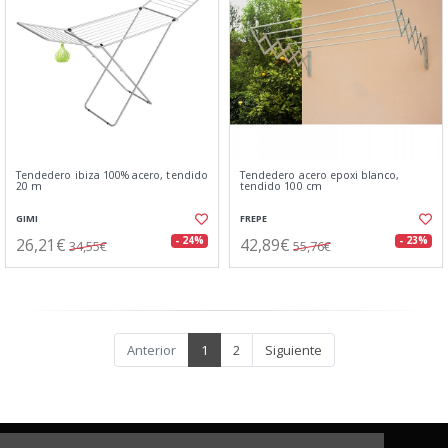
Tendedero ibiza 100% acero, tendido
Tendedero acero epoxi blanco,
20 m
tendido 100 cm
GIMI
FREPE
26,21€
42,89€
- 24%
- 23%
34,55€
55,76€
Anterior
1
2
Siguiente