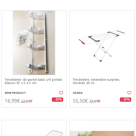
Tendedero de pared basic c/4 poleas
Tendedero extensible surprise,
blanco 47 x 5 x 5 cm
tendido 20 m
EDM PRODUCT
VILEDA
16,99€
55,50€
- 25%
- 25%
22,53€
73,59€