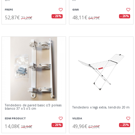
FREPE
GIMI
52,87€
48,11€
- 26%
- 26%
71,20€
64,73€
Tendedero de pared basic c/3 poleas
Tendedero x legs extra, tendido 20 m
blanco 37 x 5 x 5 cm
EDM PRODUCT
VILEDA
14,08€
49,96€
- 26%
- 25%
18,94€
67,03€