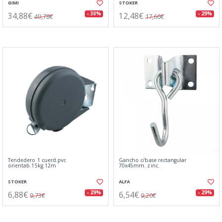
GIMI
STOKER
34,88€
12,48€
- 30%
- 29%
49,78€
17,66€
Tendedero 1 cuerd.pvc
Gancho c/base rectangular
orientab.15kg.12m
70x45mm. zinc.
STOKER
ALFA
6,88€
6,54€
- 29%
- 29%
9,73€
9,20€