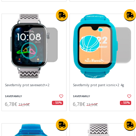
Savefamily prot savewatch+2
Savefamily prot pant iconic+2 4g
SAVEFAMILY
SAVEFAMILY
6,78€
6,78€
- 50%
- 50%
13,56€
13,56€