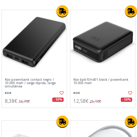
Ksix powerbank contact negro /
Ksix bpb10hd01 black / powerbank
10.000 mah / carga rápida, carga
10.000 mah
simultánea
KSIX
KSIX
8,38€
12,58€
- 50%
- 50%
16,76€
25,16€