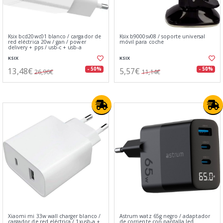
Ksix bcd20wc01 blanco / cargador de
Ksix b9000sv08 / soporte universal
red eléctrica 20w / gan / power
móvil para coche
delivery + pps / usb-c + usb-a
KSIX
KSIX
13,48€
5,57€
- 50%
- 50%
26,96€
11,14€
Xiaomi mi 33w wall charger blanco /
Astrum watz 65g negro / adaptador
cargador de red eléctrica / 1xusb-a +
de corriente con pantalla led