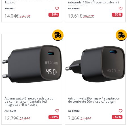
1xusb-c
integrada / 65w / 1 puerto usb-a y 2
puertos usb-c
XIAOMI
ASTRUM
14,04€
19,61€
- 50%
- 50%
28,08€
39,22€
Astrum watz45l negro / adaptador
Astrum watz20p negro / adaptador
de corriente con pantalla led
de corriente 20w / usb-c / pd gan
integrada / 45w / usb-c
ASTRUM
ASTRUM
12,79€
7,06€
- 50%
- 50%
25,58€
14,12€