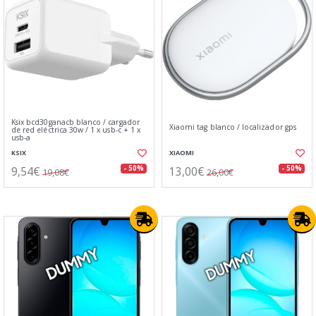
Ksix bcd30ganacb blanco / cargador
Xiaomi tag blanco / localizador gps
de red eléctrica 30w / 1 x usb-c + 1 x
usb-a
KSIX
XIAOMI
9,54€
13,00€
- 50%
- 50%
19,08€
26,00€