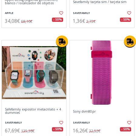
Savefamily tarjeta sim / tarjeta sim
blanco / localizador de objetos
APPLE
SAVEFAMILY
34,08€
1,36€
- 50%
- 50%
68,16€
2,72€
Safefamily expositor metacrilato + 4
Sony dvm80pr
dummies
SAVEFAMILY
SAVEFAMILY
67,69€
16,26€
- 50%
- 50%
135,38€
32,52€