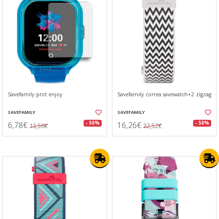
Savefamily prot enjoy
Savefamily correa savewatch+2 zigzag
SAVEFAMILY
SAVEFAMILY
6,78€
16,26€
- 50%
- 50%
13,56€
32,52€