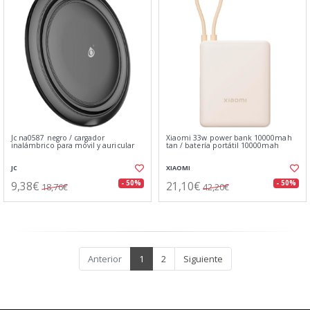
Jc na0587 negro / cargador
Xiaomi 33w power bank 10000mah
inalámbrico para móvil y auricular
tan / batería portátil 10000mah
JC
XIAOMI
9,38€
21,10€
- 50%
- 50%
18,76€
42,20€
Anterior
1
2
Siguiente