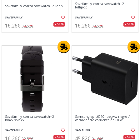
Savefamily correa savewatch+2
Savefamily correa savewatch+2 loop
lollipop
SAVEFAMILY
SAVEFAMILY
16,26€
16,26€
- 50%
- 50%
32,52€
32,52€
Savefamily correa savewatch+2
Samsung ep-t6010nbegww negro /
blackisblack
cargador de corriente de 60 w
SAVEFAMILY
SAMSUNG
16,26€
45,82€
- 50%
- 50%
32,52€
91,64€