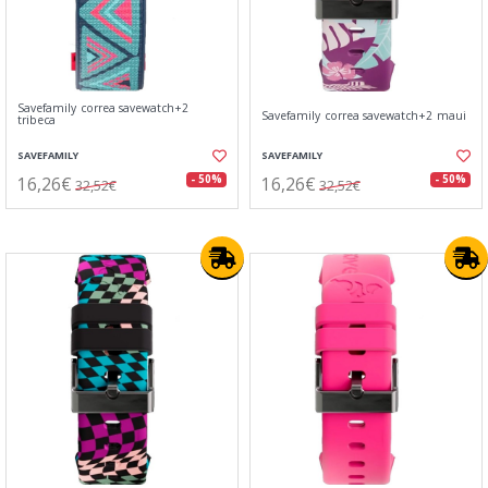
Savefamily correa savewatch+2
Savefamily correa savewatch+2 maui
tribeca
SAVEFAMILY
SAVEFAMILY
16,26€
16,26€
- 50%
- 50%
32,52€
32,52€