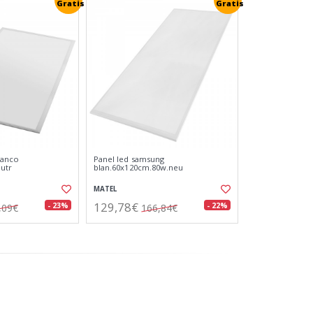
Gratis
Gratis
lanco
Panel led samsung
utr
blan.60x120cm.80w.neu
MATEL
129,78€
- 23%
- 22%
,09€
166,84€