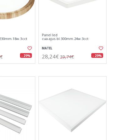
Panel led
.230mm.18w.3cct
cua.ajus.bl.300mm.24w.3cct
MATEL
28,24€
- 29%
- 29%
6€
39,74€