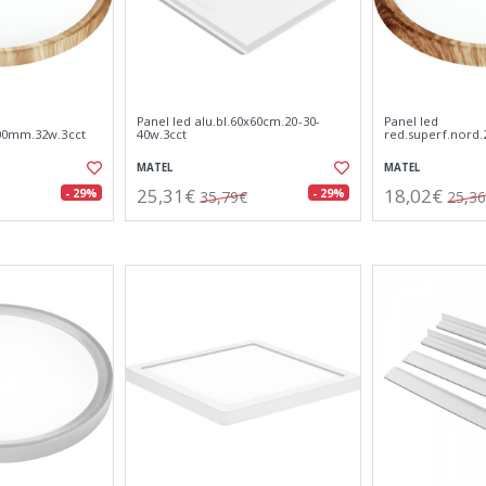
Panel led alu.bl.60x60cm.20-30-
Panel led
400mm.32w.3cct
40w.3cct
red.superf.nord
MATEL
MATEL
25,31€
18,02€
- 29%
- 29%
35,79€
25,3