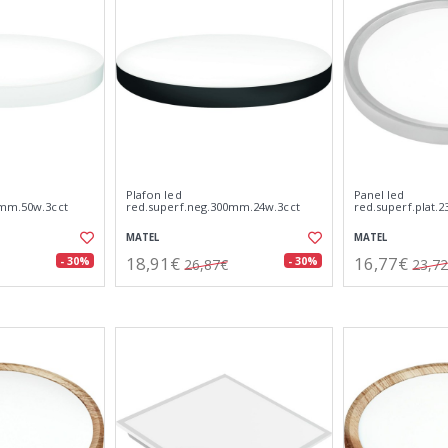
Plafon led
Panel led
0mm.50w.3cct
red.superf.neg.300mm.24w.3cct
red.superf.plat.
MATEL
MATEL
18,91€
16,77€
- 30%
- 30%
26,87€
23,7