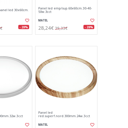
Panel led emp/sup.60x60cm.30-40-
anel led 30x60cm.
50w.3cct
MATEL
28,24€
- 28%
- 28%
8€
39,33€
Panel led
400mm.32w.3cct
red.superf.nord.300mm.24w.3cct
MATEL