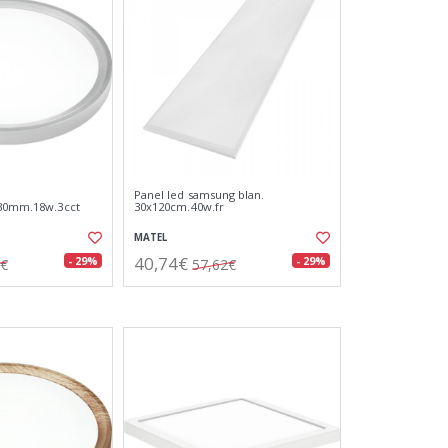
Panel led samsung blan.
230mm.18w.3cct
30x120cm.40w.fr
MATEL
40,74€
- 29%
- 29%
2€
57,62€