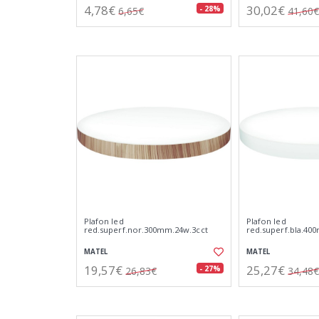
4,78€
30,02€
- 28%
6,65€
41,60€
Plafon led
Plafon led
red.superf.nor.300mm.24w.3cct
red.superf.bla.40
MATEL
MATEL
19,57€
25,27€
- 27%
26,83€
34,48€