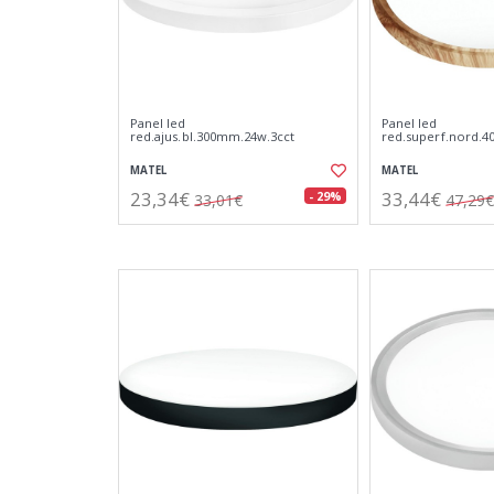
Panel led
Panel led
red.ajus.bl.300mm.24w.3cct
red.superf.nord.
MATEL
MATEL
23,34€
33,44€
- 29%
33,01€
47,29€