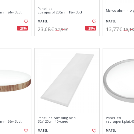
Panel led
Marco aluminio p
00mm.24w.3cct
cua.ajus.bl.230mm.18w.3cct
MATEL
MATEL
23,68€
13,77€
- 28%
- 28%
32,99€
19,1
Panel led samsung blan.
Panel led
0mm.36w.3cct
30x120cm.40w.neu
red.superf.plat.
MATEL
MATEL