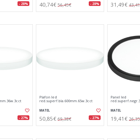
40,74€
31,49€
- 28%
- 28%
56,45€
43,4
Plafon led
Panel led
0mm.36w.3cct
red.superf.bla.600mm.65w.3cct
red.superf.negr
MATEL
MATEL
50,85€
19,41€
- 27%
- 27%
69,38€
26,3