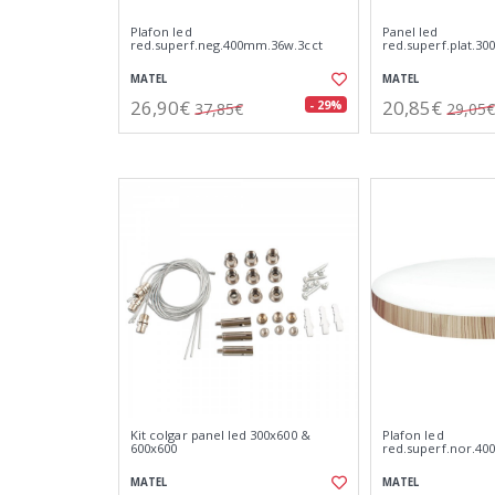
Plafon led
Panel led
red.superf.neg.400mm.36w.3cct
red.superf.plat.3
MATEL
MATEL
26,90€
20,85€
- 29%
37,85€
29,05€
Kit colgar panel led 300x600 &
Plafon led
600x600
red.superf.nor.40
MATEL
MATEL