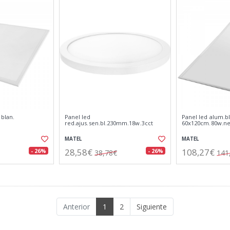
blan.
Panel led
Panel led alum.b
red.ajus.sen.bl.230mm.18w.3cct
60x120cm.80w.ne
MATEL
MATEL
28,58€
108,27€
- 26%
- 26%
38,78€
141
Anterior
1
2
Siguiente