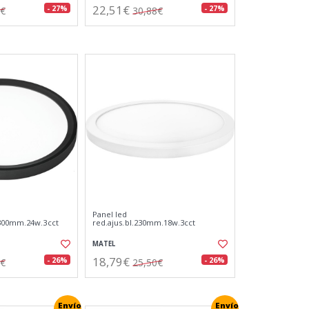
22,51€
- 27%
- 27%
1€
30,88€
Panel led
.300mm.24w.3cct
red.ajus.bl.230mm.18w.3cct
MATEL
18,79€
- 26%
- 26%
5€
25,50€
Envío
Envío