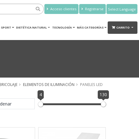
Acceso clientes
Registrarse
Powered by
Translate
 SPORT
DIETÉTICA NATURAL
TECNOLOGÍA
MÁS CATEGORÍAS
CARRITO
BRICOLAJE
ELEMENTOS DE ILUMINACIÓN
PANELES LED
4
130
denar