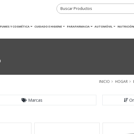
RFUMES Y COSMÉTICA
CUIDADO E HIGIENE
PARAFARMACIA
AUTOMÓVIL
NUTRICIÓN
D
INICIO
HOGAR
Marcas
Or