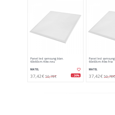
Panel led samsung blan.
Panel led samsung 
60x60cm.40w.neu
60x60cm.40w.fria
MATEL
MATEL
37,42€
37,42€
- 26%
50,78€
50,78€