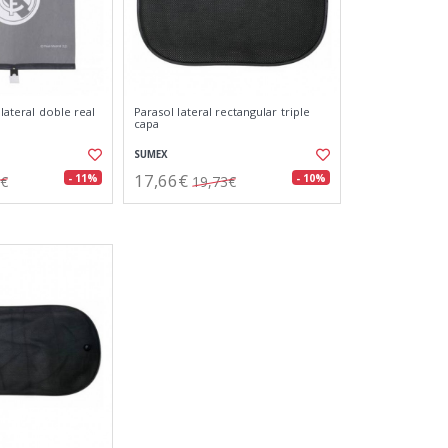
 lateral doble real
Parasol lateral rectangular triple
capa
SUMEX
17,66€
- 11%
- 10%
6€
19,73€