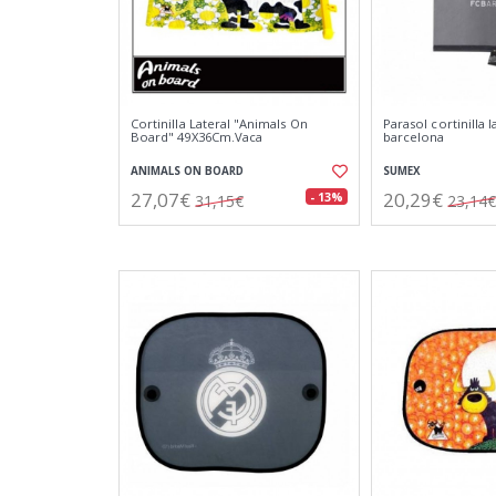
Cortinilla Lateral "Animals On
Parasol cortinilla l
Board" 49X36Cm.Vaca
barcelona
ANIMALS ON BOARD
SUMEX
27,07€
20,29€
- 13%
31,15€
23,14€