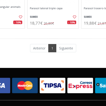
ctangular animals
Parasol lateral triple capa
Parasol trasero t
SUMEX
SUMEX
18,77€
19,88€
- 10%
- 10%
20,80€
21,8
Anterior
1
Siguiente