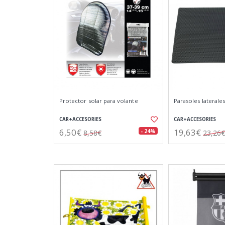
Protector solar para volante
Parasoles laterale
CAR+ACCESORIES
CAR+ACCESORIES
6,50€
19,63€
- 24%
8,58€
23,26€