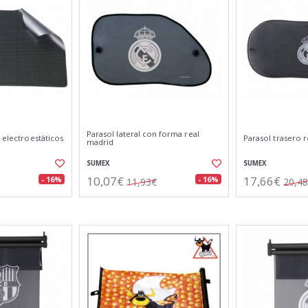
Parasol lateral con forma real
s electroestáticos
Parasol trasero 
madrid
SUMEX
SUMEX
10,07€
17,66€
- 16%
- 16%
11,93€
20,4