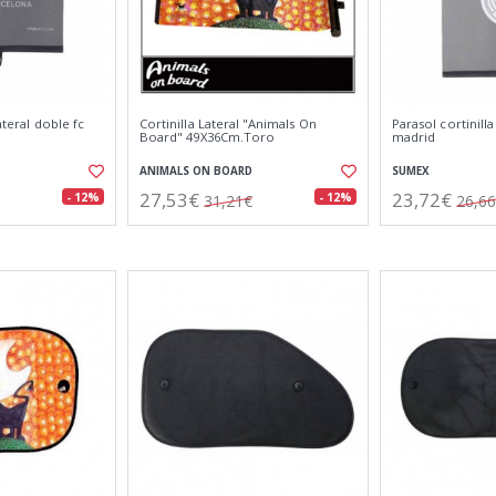
ateral doble fc
Cortinilla Lateral "Animals On
Parasol cortinilla
Board" 49X36Cm.Toro
madrid
ANIMALS ON BOARD
SUMEX
27,53€
23,72€
- 12%
- 12%
31,21€
26,6