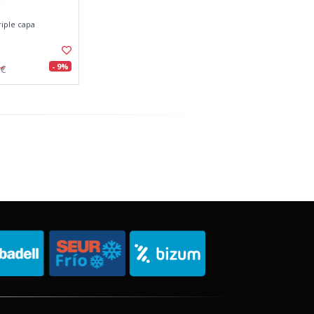
riple capa
- 9%
7€