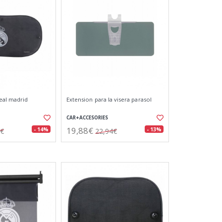
real madrid
Extension para la visera parasol
CAR+ACCESORIES
19,88€
- 14%
- 13%
8€
22,94€