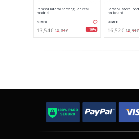
Parasol lateral rectangular real
Parasol lateral re
madrid
on board
SUMEX
SUMEX
13,54€
16,52€
- 10%
15,01€
18,31€