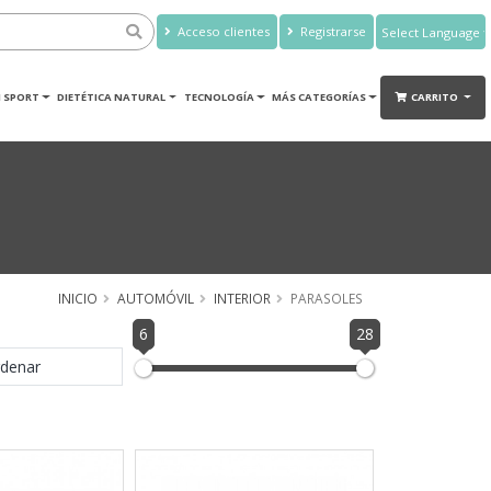
Acceso clientes
Registrarse
Powered by
Translate
 SPORT
DIETÉTICA NATURAL
TECNOLOGÍA
MÁS CATEGORÍAS
CARRITO
INICIO
AUTOMÓVIL
INTERIOR
PARASOLES
6
28
denar