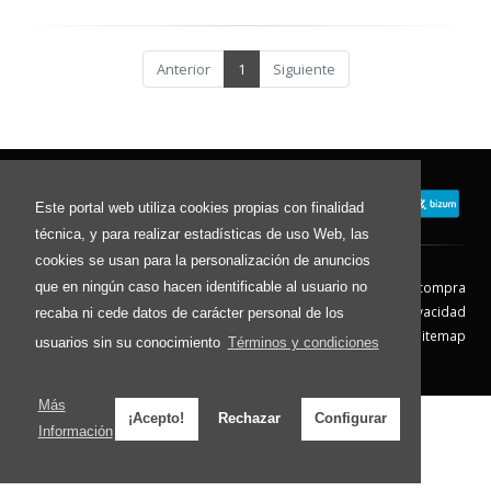
Anterior
1
Siguiente
Este portal web utiliza cookies propias con finalidad
técnica, y para realizar estadísticas de uso Web, las
cookies se usan para la personalización de anuncios
que en ningún caso hacen identificable al usuario no
Contacto
Aviso Legal
Condiciones de compra
Política de envíos
Política de devolución
Política de Privacidad
recaba ni cede datos de carácter personal de los
Política de Cookies
Sitemap
usuarios sin su conocimiento
Términos y condiciones
© 2026 - Todos los derechos reservados.
Más
¡Acepto!
Rechazar
Configurar
Información