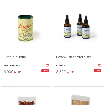
Rumex 4 (diurético)
Extracto Cola de caballo 50ml
MAESE HERBARIO
PLANTIS
6,00€
8,82€
- 9%
- 9%
6,60€
9,70€