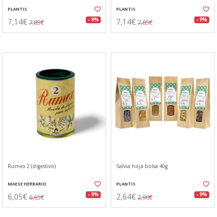
PLANTIS
PLANTIS
7,14€
7,14€
- 9%
- 9%
7,85€
7,85€
Rumex 2 (digestivo)
Salvia hoja bolsa 40g
MAESE HERBARIO
PLANTIS
6,05€
2,64€
- 9%
- 9%
6,65€
2,90€