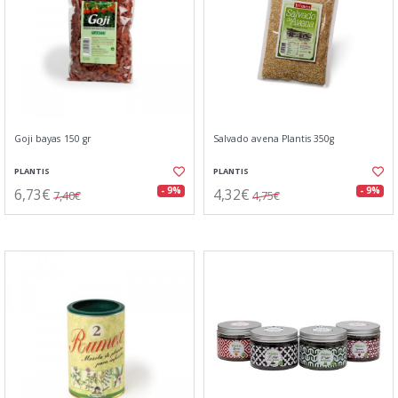
Goji bayas 150 gr
Salvado avena Plantis 350g
PLANTIS
PLANTIS
6,73€
4,32€
- 9%
- 9%
7,40€
4,75€