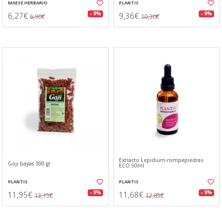
MAESE HERBARIO
PLANTIS
6,27€
9,36€
- 9%
- 9%
6,90€
10,30€
Extracto Lepidium-rompepiedras
Goji bayas 300 gr
ECO 50ml
PLANTIS
PLANTIS
11,95€
11,68€
- 9%
- 9%
13,15€
12,85€