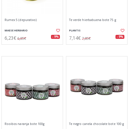
Rumex 5 (depurativo)
Te verde hierbabuena bote 75 g
MAESE HERBARIO
PLANTIS
6,23€
7,14€
- 9%
- 9%
6,85€
7,85€
Rooibos naranja bote 100g
Te negro canela chocolate bote 100 g