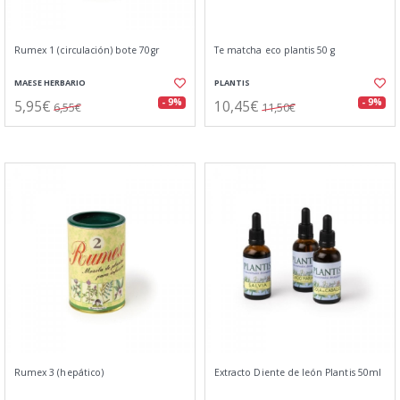
Rumex 1 (circulación) bote 70gr
Te matcha eco plantis 50 g
MAESE HERBARIO
PLANTIS
5,95€
10,45€
- 9%
- 9%
6,55€
11,50€
Rumex 3 (hepático)
Extracto Diente de león Plantis 50ml