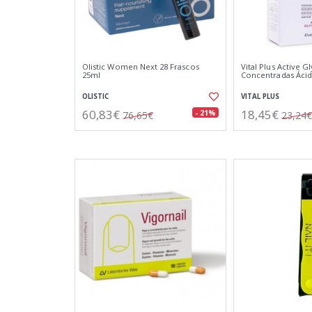
Olistic Women Next 28 Frascos
Vital Plus Active G
25ml
Concentradas Ácid
OLISTIC
VITAL PLUS
60,83€
18,45€
- 21%
76,65€
23,24€