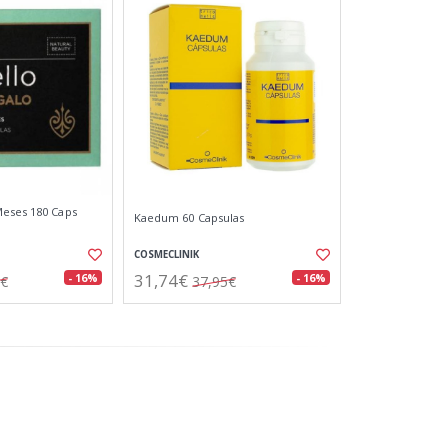
Meses 180 Caps
Kaedum 60 Capsulas
COSMECLINIK
31,74€
- 16%
- 16%
1€
37,95€