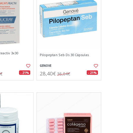
eactiv 3x30
Pilopeptan Seb Ds 30 Cápsulas
GENOVE
28,40€
- 21%
- 21%
3€
36,04€