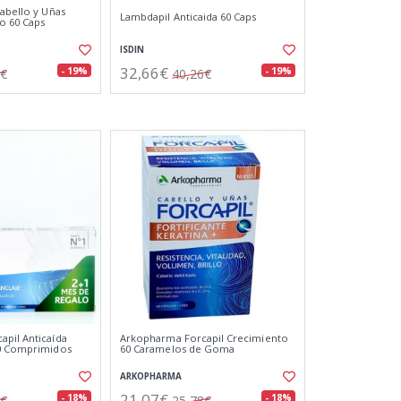
Cabello y Uñas
Lambdapil Anticaida 60 Caps
o 60 Caps
ISDIN
32,66€
- 19%
- 19%
4€
40,26€
pil Anticaída
Arkopharma Forcapil Crecimiento
90 Comprimidos
60 Caramelos de Goma
ARKOPHARMA
21,07€
- 18%
- 18%
2€
25,78€