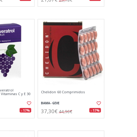
veratrol
Chelidon 60 Comprimidos
Vitaminas C y E 30
BAMA- GEVE
37,30€
- 17%
- 17%
44,96€