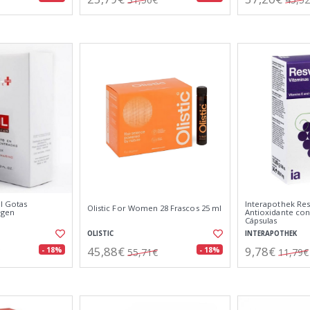
ol Gotas
Interapothek Res
Olistic For Women 28 Frascos 25 ml
ágen
Antioxidante con 
Cápsulas
OLISTIC
INTERAPOTHEK
45,88€
9,78€
- 18%
- 18%
55,71€
11,79€