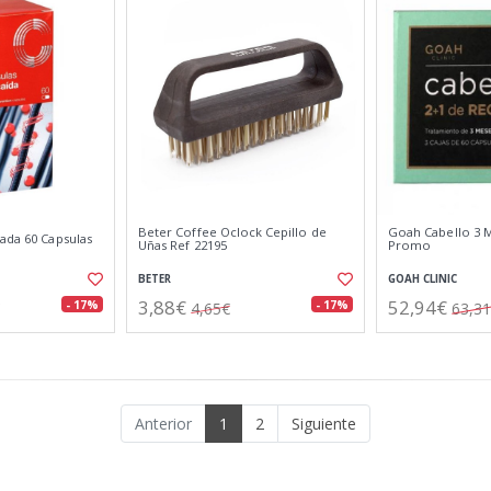
Beter Coffee Oclock Cepillo de
Goah Cabello 3 
ada 60 Capsulas
Uñas Ref 22195
Promo
BETER
GOAH CLINIC
3,88€
52,94€
- 17%
- 17%
4,65€
63,3
Anterior
1
2
Siguiente