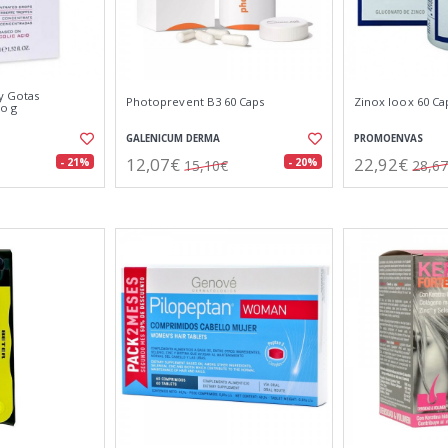
ly Gotas
Photoprevent B3 60 Caps
Zinox Ioox 60 Ca
o g
GALENICUM DERMA
PROMOENVAS
12,07€
22,92€
- 21%
- 20%
15,10€
28,6