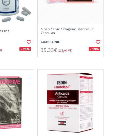
Goah Clinic Colágeno Marino 60
psulas
Capsulas
GOAH CLINIC
35,33€
- 20%
- 19%
7€
43,87€