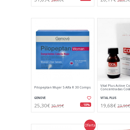
Vital Plus Active C
Pilopeptan Mujer 5 Alfa R 30 Comps
Concentradas Col
GENOVE
VITAL PLUS
25,30€
19,68€
- 18%
30,95€
23,90€
Oferta