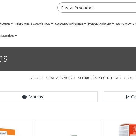
HOGAR
PERFUMES Y COSMÉTICA
CUIDADO E HIGIENE
PARAFARMACIA
AUTOMÓVIL
TEGORÍAS
as
INICIO
PARAFARMACIA
NUTRICIÓN Y DIETÉTICA
COMPL
Marcas
Or