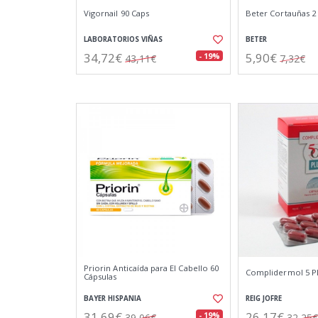
Vigornail 90 Caps
Beter Cortauñas 2 
LABORATORIOS VIÑAS
BETER
34,72€
5,90€
- 19%
43,11€
7,32€
Priorin Anticaída para El Cabello 60
Complidermol 5 Pl
Cápsulas
BAYER HISPANIA
REIG JOFRE
31,69€
26,17€
- 19%
39,06€
32,25€