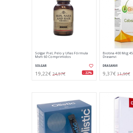
Solgar Piel, Pelo y Uñas Fórmula
Biotina 400 Mcg 4
Msm 60 Comprimidos
Drasanvi
SOLGAR
DRASANVI
19,22€
9,37€
- 22%
24,57€
11,90€