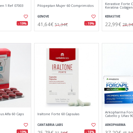
Kerastive Forte 
en 1 Ref 07003
Pilopeptan Mujer 60 Comprimidos
Keratina Colágen
GENOVE
KERASTIVE
41,64€
22,99€
- 19%
- 19%
51,34€
28,3
Arkopharma Forca
us Alfa 60 Caps
Iraltone Forte 60 Capsulas
Cabello y Uñas 
CANTABRIA LABS
ARKOPHARMA
25,79€
37,20€
- 19%
- 18%
31,56€
45,5