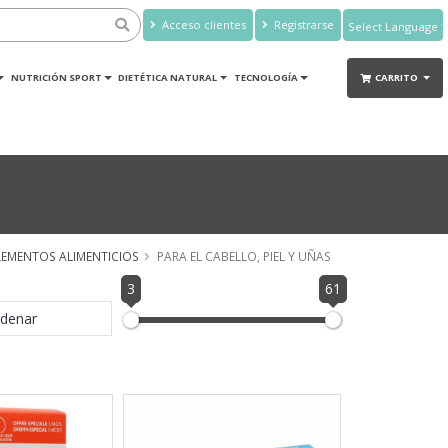
Acceso clientes
Registrarse
Powered by
Translate
NUTRICIÓN SPORT
DIETÉTICA NATURAL
TECNOLOGÍA
CARRITO
EMENTOS ALIMENTICIOS
PARA EL CABELLO, PIEL Y UÑAS
3
61
denar