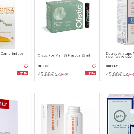
5 Comprimidos
Ducray Anacaps R
Olistic For Men 28 Frascos 25 ml
Cápsulas Promo
OLISTIC
DUCRAY
45,88€
45,88€
- 21%
- 21%
58,23€
58,2