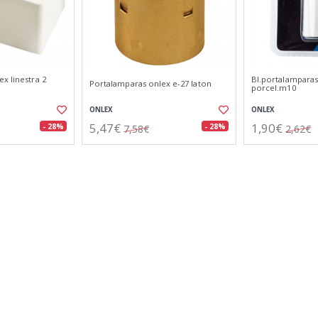
x linestra 2
Bl.portalamparas
Portalamparas onlex e-27 laton
porcel.m10
ONLEX
ONLEX
5,47€
1,90€
- 28%
- 28%
7,58€
2,62€