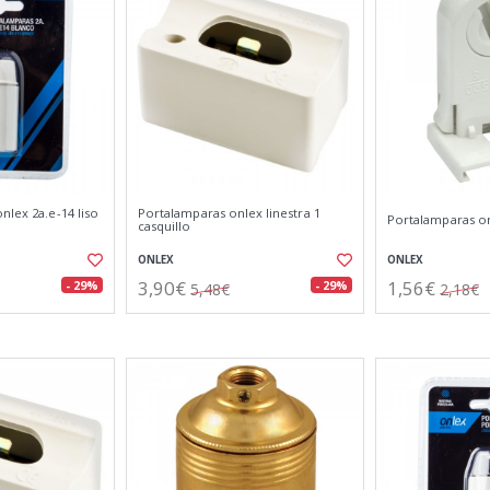
nlex 2a.e-14 liso
Portalamparas onlex linestra 1
Portalamparas on
casquillo
ONLEX
ONLEX
3,90€
1,56€
- 29%
- 29%
5,48€
2,18€