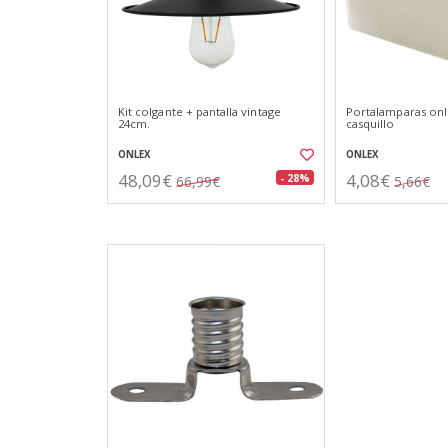
Kit colgante + pantalla vintage
Portalamparas onle
24cm.
casquillo
ONLEX
ONLEX
48,09€
4,08€
- 28%
66,99€
5,66€