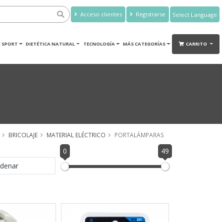
Acceso clientes
Registrarse
Powered by
Translate
 SPORT
DIETÉTICA NATURAL
TECNOLOGÍA
MÁS CATEGORÍAS
CARRITO
BRICOLAJE
MATERIAL ELÉCTRICO
PORTALÁMPARAS
0
49
denar