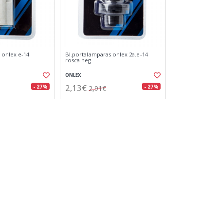
 onlex e-14
Bl.portalamparas onlex 2a.e-14
rosca neg
ONLEX
2,13€
- 27%
- 27%
2,91€