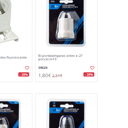
Bl.portalamparas onlex e-27
lex fluorescente
porcel.m10
ONLEX
1,80€
- 28%
- 28%
2,51€