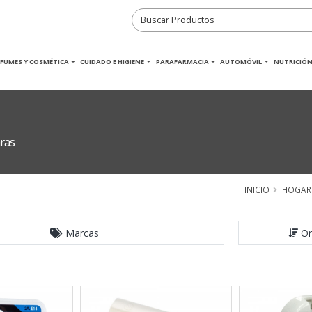
RFUMES Y COSMÉTICA
CUIDADO E HIGIENE
PARAFARMACIA
AUTOMÓVIL
NUTRICIÓN
ras
INICIO
HOGAR
Marcas
Or