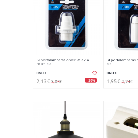
Bl.portalamparas onlex 2a.e-14
Bl.portalamparas o
rosca bla
bla
ONLEX
ONLEX
2,13€
1,95€
- 30%
3,03€
2,74€