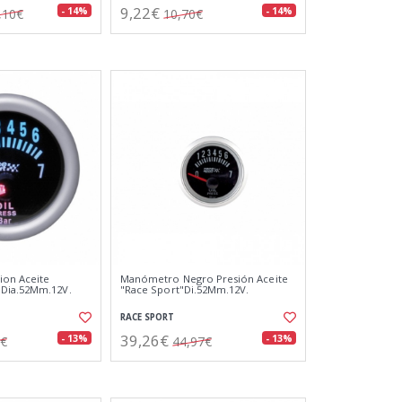
9,22€
- 14%
- 14%
,10€
10,70€
on Aceite
Manómetro Negro Presión Aceite
Dia.52Mm.12V.
"Race Sport"Di.52Mm.12V.
RACE SPORT
39,26€
- 13%
- 13%
9€
44,97€