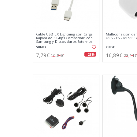
Cable USB 3.0 Lightning con Carga
Multiconexion de t
Rápida de 5 Gbps Compatible con
USB - ES - MLS51
Samsung y Discos duros Externos
SUMEX
PULSE
7,79€
16,89€
- 28%
10,84€
23,11€