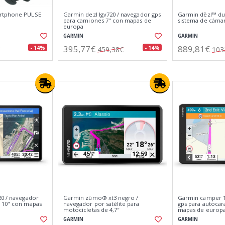
rtphone PULSE
Garmin dezl lgv720 / navegador gps
Garmin dēzl™ du
para camiones 7" con mapas de
sistema de cáma
europa
GARMIN
GARMIN
395,77€
889,81€
- 14%
- 14%
459,38€
103
20 / navegador
Garmin zūmo® xt3 negro /
Garmin camper 1
 10" con mapas
navegador por satélite para
gps para autocar
motocicletas de 4,7″
mapas de europ
GARMIN
GARMIN