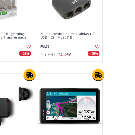
C 2.0 Lightning
Multiconexion de tres salidas + 2
 y Transferencia
USB - ES - MLS511B
PULSE
16,89€
- 25%
- 25%
22,45€