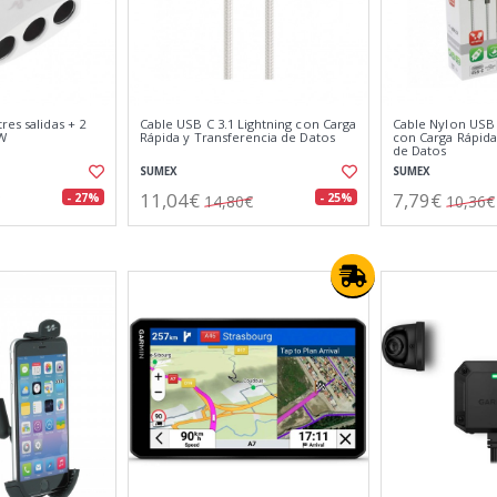
res salidas + 2
Cable USB C 3.1 Lightning con Carga
Cable Nylon USB 
1W
Rápida y Transferencia de Datos
con Carga Rápida
de Datos
SUMEX
SUMEX
11,04€
7,79€
- 27%
- 25%
14,80€
10,36€