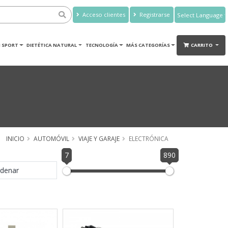
Acceso clientes
Registrarse
Powered by
Translate
 SPORT
DIETÉTICA NATURAL
TECNOLOGÍA
MÁS CATEGORÍAS
CARRITO
INICIO
AUTOMÓVIL
VIAJE Y GARAJE
ELECTRÓNICA
7
890
denar