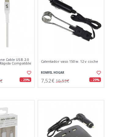
ne Cable USB 2.0
Calentador vaso 150 w. 12 v coche
 Rápida Compatible
ROMFEL HOGAR
7,52€
- 29%
- 29%
3€
10,53€