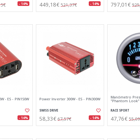
449,18€
797,01€
- 14%
- 14%
15€
521,37€
925
Manómetro Presi
0W - ES - PIN150W
Power Inverter 300W - ES - PIN300W
"Phantom Look" 
SWISS DRIVE
RACE SPORT
58,33€
47,76€
- 14%
- 14%
67,57€
55,0