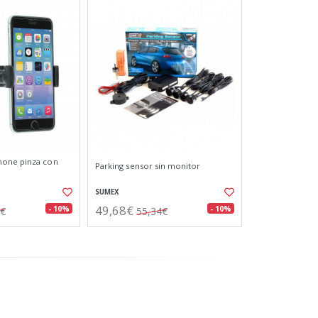
hone pinza con
Parking sensor sin monitor
SUMEX
49,68€
- 10%
- 10%
1€
55,34€