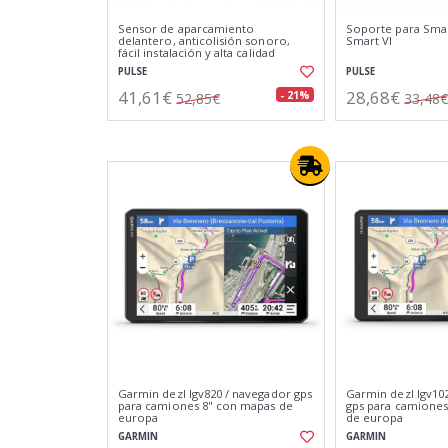
Sensor de aparcamiento
Soporte para Sma
delantero, anticolisión sonoro,
Smart VI
fácil instalación y alta calidad
PULSE
PULSE
41,61€
28,68€
- 21%
52,85€
33,48€
Garmin dezl lgv820 / navegador gps
Garmin dezl lgv10
para camiones 8" con mapas de
gps para camiones
europa
de europa
GARMIN
GARMIN