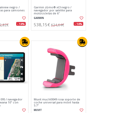
alview negro /
Garmin zūmo® xt3 negro /
ras para camiones
navegador por satélite para
motocicletas de 6″
GARMIN
538,15€
- 14%
- 14%
2,82€
624,64€
095 / navegador
Muvit muchl0049 rosa soporte de
avana 10" con
coche universal para móvil hasta
a
5.7''
MUVIT