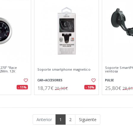
270º "Race
Soporte SmartP
Soporte smartphone magnetico
52Mm. 12V.
ventosa
CAR+ACCESORIES
PULSE
18,77€
25,80€
- 11%
- 10%
20,96€
28,8
Anterior
1
2
Siguiente