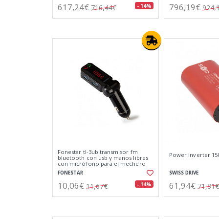
617,24€
796,19€
- 14%
716,44€
924,
Fonestar tl-3ub transmisor fm
Power Inverter 15
bluetooth con usb y manos libres
con micrófono para el mechero
del coche
FONESTAR
SWISS DRIVE
10,06€
61,94€
- 14%
11,67€
71,81€