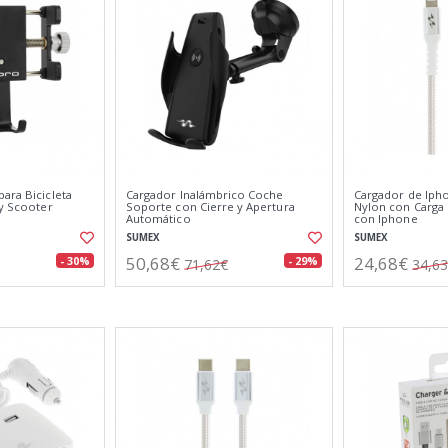
ara Bicicleta
Cargador Inalámbrico Coche
Cargador de Ipho
 y Scooter
Soporte con Cierre y Apertura
Nylon con Carga
Automático
con Iphone
SUMEX
SUMEX
50,68€
24,68€
- 30%
- 29%
71,62€
34,6