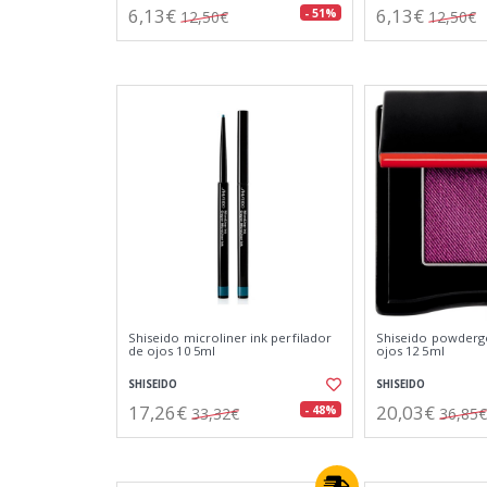
6,13€
6,13€
- 51%
12,50€
12,50€
Shiseido microliner ink perfilador
Shiseido powderg
de ojos 10 5ml
ojos 12 5ml
SHISEIDO
SHISEIDO
17,26€
20,03€
- 48%
33,32€
36,85€