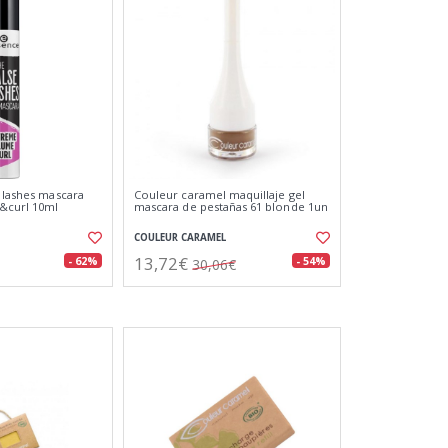
e lashes mascara
Couleur caramel maquillaje gel
&curl 10ml
mascara de pestañas 61 blonde 1un
COULEUR CARAMEL
13,72€
- 62%
- 54%
30,06€