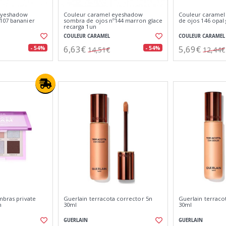
eyeshadow
Couleur caramel eyeshadow
Couleur caramel 
107 bananier
sombra de ojos nº144 marron glace
de ojos 146 opal
recarga 1un
COULEUR CARAMEL
COULEUR CARAMEL
6,63€
5,69€
- 54%
- 54%
14,51€
12,44€
mbras private
Guerlain terracota corrector 5n
Guerlain terraco
n
30ml
30ml
GUERLAIN
GUERLAIN