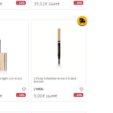
39,52€
- 50%
- 49%
7€
77,61€
s light corrector
L'Oreal Infaillible brow 6.0 dark
blonde
L'ORÉAL
9,00€
- 44%
- 44%
7€
15,99€