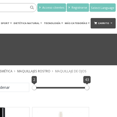
Acceso clientes
Registrarse
Powered by
Translate
 SPORT
DIETÉTICA NATURAL
TECNOLOGÍA
MÁS CATEGORÍAS
CARRITO
SMÉTICA
MAQUILLAJES ROSTRO
MAQUILLAJE DE OJOS
2
43
denar