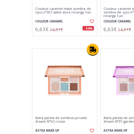
Couleur caramel mate sombra de
Couleur caramel 
ojos nº057 sable dore recarga 1un
sombra de ojos nº
recarga 1un
COULEUR CARAMEL
COULEUR CARAMEL
6,63€
6,63€
- 54%
14,51€
14,51€
Astra paleta de sombras private
Astra paleta de so
dream Nº02 cruise
dream Nº01 garde
ASTRA MAKE-UP
ASTRA MAKE-UP