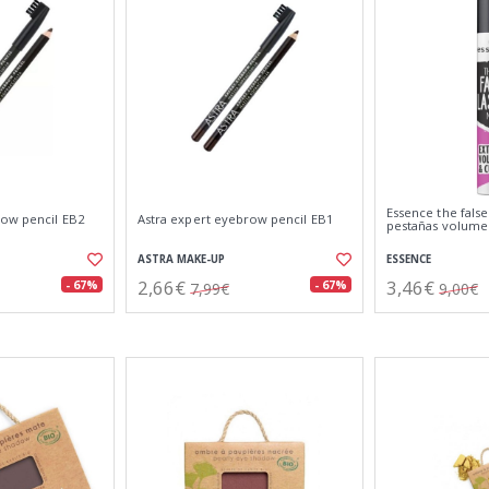
Essence the fals
row pencil EB2
Astra expert eyebrow pencil EB1
pestañas volume
ASTRA MAKE-UP
ESSENCE
2,66€
3,46€
- 67%
- 67%
7,99€
9,00€