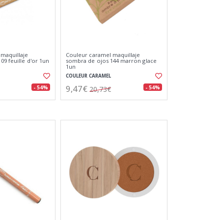
maquillaje
Couleur caramel maquillaje
09 feuille d'or 1un
sombra de ojos 144 marron glace
1un
COULEUR CARAMEL
9,47€
- 54%
- 54%
20,73€