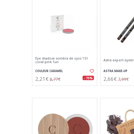
Eye shadow sombra de ojos 151
Astra expert eyeb
coral pink 1un
COULEUR CARAMEL
ASTRA MAKE-UP
2,21€
2,66€
- 75%
8,77€
7,99€