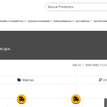
RFUMES Y COSMÉTICA
CUIDADO E HIGIENE
PARAFARMACIA
AUTOMÓVIL
NUTRICIÓN
e ojos
INICIO
PERFUMES Y CO
Marcas
Or