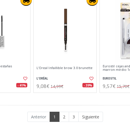
pestañas
Eurostil cejas a
L'Oreal Infaillible brow 3.0 brunette
marron medio 1
L'ORÉAL
EUROSTIL
9,08€
9,57€
- 41%
- 39%
14,99€
15,70€
Anterior
1
2
3
Siguiente