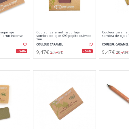
aquillaje
Couleur caramel maquillaje
Couleur caramel 
1 brun intense
sombra de ojos 099 pepite cuivree
sombra de ojos 1
1un
COULEUR CARAMEL
COULEUR CARAMEL
9,47€
9,47€
- 54%
- 54%
20,73€
20,73€