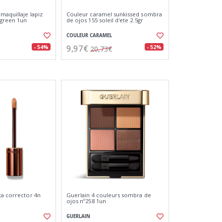
maquillaje lapiz
Couleur caramel sunkissed sombra
 green 1un
de ojos 155 soleil d'ete 2.5gr
COULEUR CARAMEL
9,97€
- 54%
- 52%
20,73€
ta corrector 4n
Guerlain 4 couleurs sombra de
ojos nº258 1un
GUERLAIN