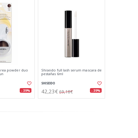
ndrea powder duo
Shiseido full lash serum mascara de
un
pestañas 6ml
SHISEIDO
42,23€
- 39%
- 39%
69,18€