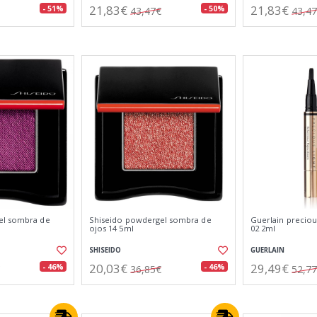
21,83€
21,83€
- 51%
- 50%
43,47€
43,4
el sombra de
Shiseido powdergel sombra de
Guerlain preciou
ojos 14 5ml
02 2ml
SHISEIDO
GUERLAIN
20,03€
29,49€
- 46%
- 46%
36,85€
52,7