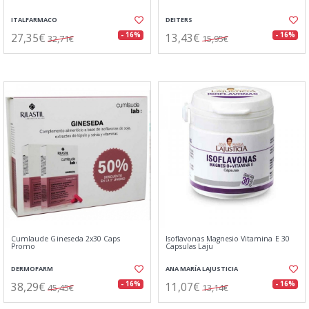
ITALFARMACO
DEITERS
27,35€
13,43€
- 16%
- 16%
32,71€
15,95€
Cumlaude Gineseda 2x30 Caps
Isoflavonas Magnesio Vitamina E 30
Promo
Capsulas Laju
DERMOFARM
ANA MARÍA LAJUSTICIA
38,29€
11,07€
- 16%
- 16%
45,45€
13,14€