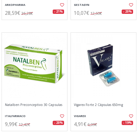
ARKOPHARMA
GESTAGYN
28,59€
10,07€
- 21%
- 20%
36,28€
12,60€
Natalben Preconceptivo 30 Capsulas
Vigarex Forte 2 Cápsulas 650mg
ITALFARMACO
VIGAREX
9,99€
4,91€
- 20%
- 19%
12,42€
6,09€