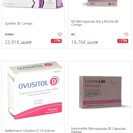
NS Menopausia Dia y Noche 60
Gynfeel 30 Comps
Comps
GYNEA
NS
23,91€
16,76€
- 17%
- 17%
28,83€
20,20€
Femmelife Menopausia 30 Capsulas
Italfarmaco Ovusitol D 14 Sobres
Deiters