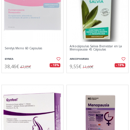
Arkocápsulas Salvia Bienestar en La
Serelys Meno 60 Capsulas
Menopausia 45 Cápsulas
GYNEA
ARKOPHARMA
38,46€
9,55€
- 18%
- 18%
47,05€
11,60€