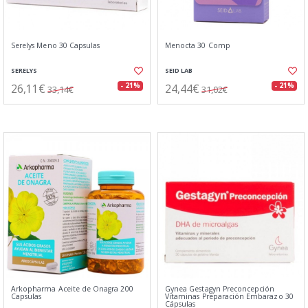
Serelys Meno 30 Capsulas
Menocta 30 Comp
SERELYS
SEID LAB
26,11€
24,44€
- 21%
- 21%
33,14€
31,02€
Arkopharma Aceite de Onagra 200
Gynea Gestagyn Preconcepción
Capsulas
Vitaminas Preparación Embarazo 30
Cápsulas