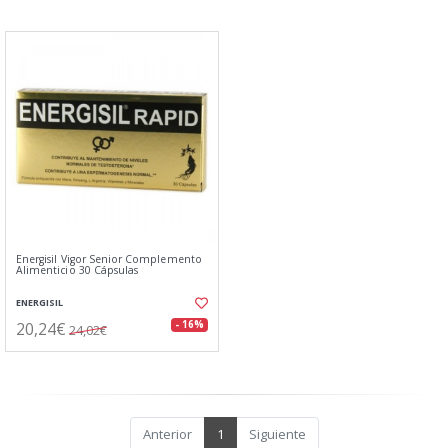
Energisil Vigor Senior Complemento
Alimenticio 30 Cápsulas
ENERGISIL
20,24€
- 16%
24,02€
Anterior
1
Siguiente