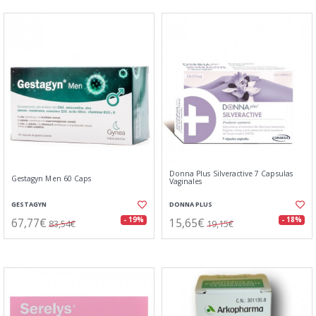
Donna Plus Silveractive 7 Capsulas
Gestagyn Men 60 Caps
Vaginales
GESTAGYN
DONNA PLUS
67,77€
15,65€
- 19%
- 18%
83,54€
19,15€