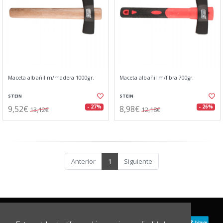
Maceta albañil m/madera 1000gr.
Maceta albañil m/fibra 700gr.
STEIN
STEIN
9,52€
8,98€
- 27%
- 26%
13,12€
12,18€
Anterior
1
Siguiente