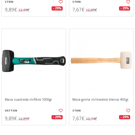
STEIN
STEIN
9,89€
7,67€
- 29%
- 29%
13,99€
10,80€
Maza cuadrada m/fibra 1000gr.
Maza goma m/madera blanca 450gr.
VATTON
STEIN
9,89€
7,67€
- 29%
- 29%
13,85€
10,74€