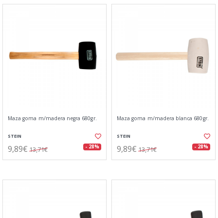
Maza goma m/madera negra 680gr.
Maza goma m/madera blanca 680gr.
STEIN
STEIN
9,89€
9,89€
- 28%
- 28%
13,71€
13,71€