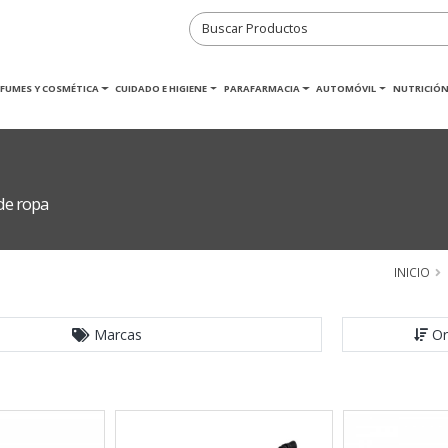
RFUMES Y COSMÉTICA
CUIDADO E HIGIENE
PARAFARMACIA
AUTOMÓVIL
NUTRICIÓN
de ropa
INICIO
Marcas
Or