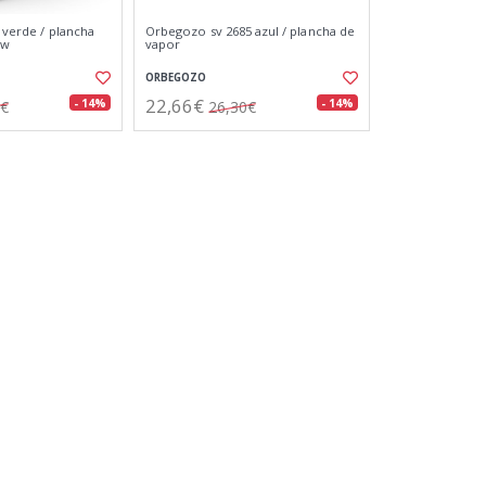
0 verde / plancha
Orbegozo sv 2685 azul / plancha de
0w
vapor
ORBEGOZO
22,66€
- 14%
- 14%
0€
26,30€