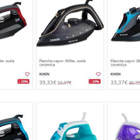
0w. suela
Plancha vapor 3500w. suela
Plancha vapor 28
ceramica
ceramica
KUKEN
KUKEN
39,33€
33,37€
- 29%
- 29%
55,07€
46,7