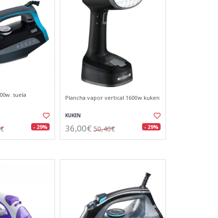
00w. suela
Plancha vapor vertical 1600w kuken
KUKEN
36,00€
- 29%
- 29%
2€
50,40€