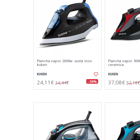
Plancha vapor 2600w. suela inox.
Plancha vapor 300
kuken
ceramica
KUKEN
KUKEN
24,11€
37,08€
- 30%
34,44€
52,18€