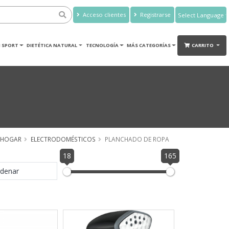
Acceso clientes
Registrarse
Powered by
Translate
 SPORT
DIETÉTICA NATURAL
TECNOLOGÍA
MÁS CATEGORÍAS
CARRITO
HOGAR
ELECTRODOMÉSTICOS
PLANCHADO DE ROPA
18
165
denar