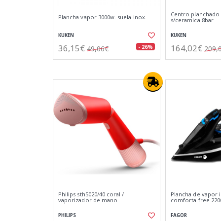
Centro planchado
Plancha vapor 3000w. suela inox.
s/ceramica 8bar
KUKEN
KUKEN
36,15€
164,02€
- 26%
49,06€
209,
Philips sth5020/40 coral /
Plancha de vapor 
vaporizador de mano
comforta free 220
PHILIPS
FAGOR