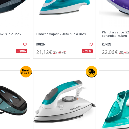
Plancha vapor 22
w. suela inox.
Plancha vapor 2200w.suela inox.
ceramica kuken
KUKEN
KUKEN
21,12€
22,06€
- 28%
- 27%
28,97€
30,2
Envío
Gratis