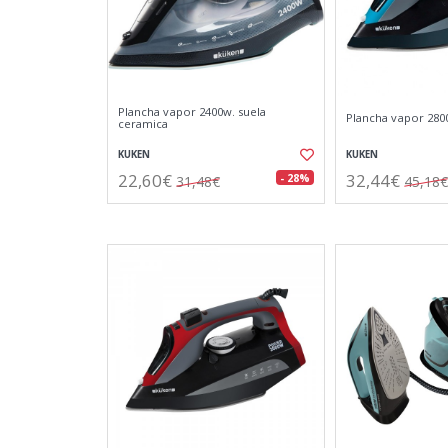
Plancha vapor 2400w. suela
Plancha vapor 2800
ceramica
KUKEN
KUKEN
22,60€
32,44€
- 28%
31,48€
45,18€