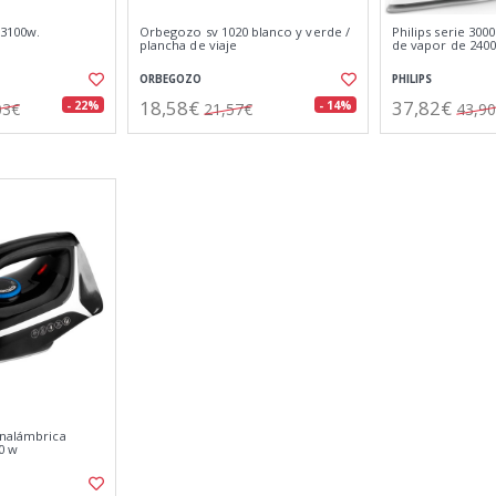
 3100w.
Orbegozo sv 1020 blanco y verde /
Philips serie 300
plancha de viaje
de vapor de 240
ORBEGOZO
PHILIPS
18,58€
37,82€
- 22%
- 14%
03€
21,57€
43,9
inalámbrica
0 w