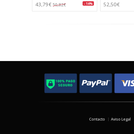
43,79€
52,50€
- 14%
50,82€
Contacto
Aviso Legal