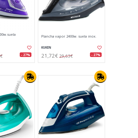
00w.suela
Plancha vapor 2400w. suela inox.
KUKEN
21,72€
- 27%
- 27%
5€
29,63€