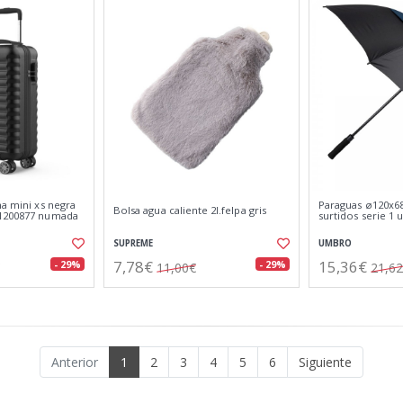
na mini xs negra
Paraguas ø120x6
Bolsa agua caliente 2l.felpa gris
 1200877 numada
surtidos serie 1
SUPREME
UMBRO
7,78€
15,36€
- 29%
- 29%
11,00€
21,6
Anterior
1
2
3
4
5
6
Siguiente