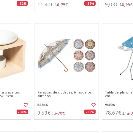
11,40€
9,03€
- 32%
- 32%
16,75€
13,20€
a o aceites
Paraguas de ciudades, 6 modelos
Tabla de plancha
.5x9.5cm
surtidos
cm
BASICS
VILEDA
9,59€
78,67€
- 30%
- 30%
13,70€
112,