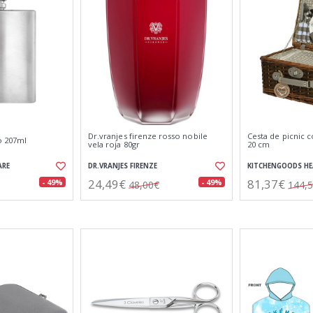
Dr.vranjes firenze rosso nobile
Cesta de picnic c
o 207ml
vela roja 80gr
20 cm
ARE
DR.VRANJES FIRENZE
KITCHENGOODS H
24,49€
81,37€
- 49%
- 49%
48,00€
144,