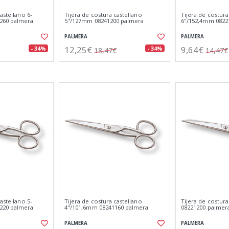
astellano 6-
Tijera de costura castellano
Tijera de costur
260 palmera
5"/127mm 08241200 palmera
6"/152,4mm 0822
PALMERA
PALMERA
12,25€
9,64€
- 34%
- 34%
18,47€
14,47€
astellano 5-
Tijera de costura castellano
Tijera de costu
220 palmera
4"/101,6mm 08241160 palmera
08221200 palmer
PALMERA
PALMERA