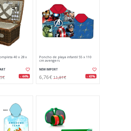
ompleta 40 x 28 x
Poncho de playa infantil 55 x 110
cm avengers
EART
NEW IMPORT
6,76€
- 44%
- 43%
55€
11,81€