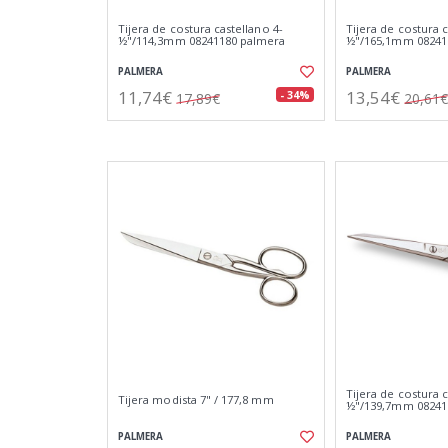
Tijera de costura castellano 4-
Tijera de costura c
½"/114,3mm 08241180 palmera
½"/165,1mm 08241
PALMERA
PALMERA
11,74€
13,54€
- 34%
17,89€
20,61€
Tijera de costura c
Tijera modista 7" / 177,8 mm
½"/139,7mm 08241
PALMERA
PALMERA