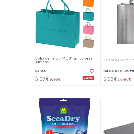
Bolsa de fieltro 44 x 34 cm colores
Petaca de alumini
surtidos
BASICS
EXCELLENT HOUSEW
5,07€
5,59€
- 49%
9,98€
10,96€