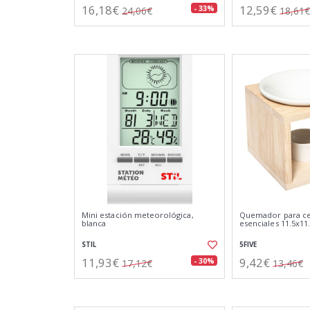
16,18€
12,59€
- 33%
24,06€
18,61€
Mini estación meteorológica,
Quemador para cer
blanca
esenciales 11.5x11
STIL
5FIVE
11,93€
9,42€
- 30%
17,12€
13,46€