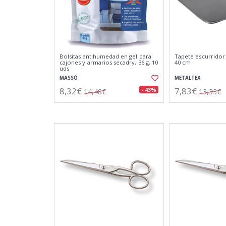
Bolsitas antihumedad en gel para
Tapete escurridor 
cajones y armarios secadry, 36 g, 10
40 cm
uds
MASSÓ
METALTEX
8,32€
7,83€
- 43%
14,48€
13,33€