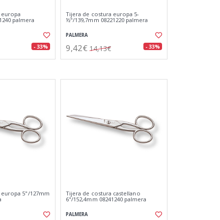
a europa
Tijera de costura europa 5-
1240 palmera
½"/139,7mm 08221220 palmera
PALMERA
9,42€
- 33%
- 33%
14,13€
ra europa 5"/127mm
Tijera de costura castellano
a
6"/152,4mm 08241240 palmera
PALMERA