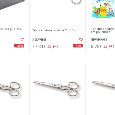
softex gris 45 x
Poncho de playa i
Tijera costura catalana 6'' - 15 cm
cm pokemon
3 CLAVELES
NEW IMPORT
17,31€
6,76€
- 41%
- 41%
29,14€
11,33€