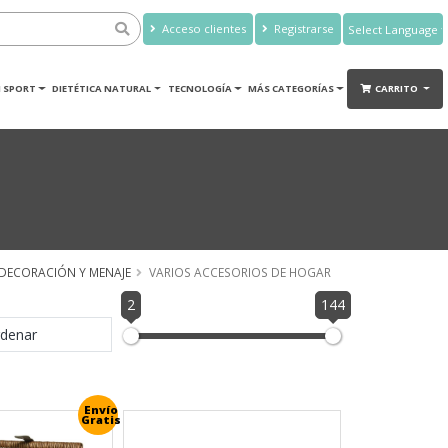
Acceso clientes
Registrarse
Powered by
Translate
 SPORT
DIETÉTICA NATURAL
TECNOLOGÍA
MÁS CATEGORÍAS
CARRITO
DECORACIÓN Y MENAJE
VARIOS ACCESORIOS DE HOGAR
2
144
denar
Envío
Gratis