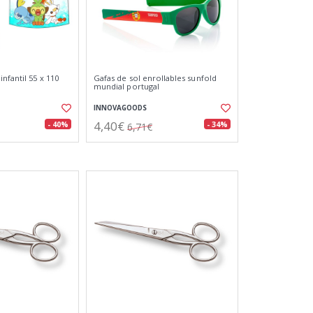
nfantil 55 x 110
Gafas de sol enrollables sunfold
mundial portugal
INNOVAGOODS
4,40€
- 40%
- 34%
6,71€