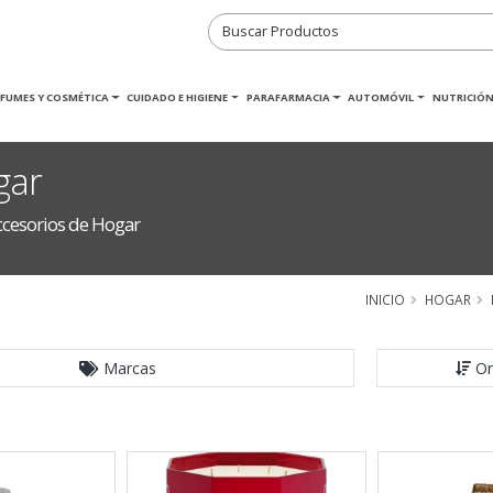
RFUMES Y COSMÉTICA
CUIDADO E HIGIENE
PARAFARMACIA
AUTOMÓVIL
NUTRICIÓN
gar
ccesorios de Hogar
INICIO
HOGAR
Marcas
Or