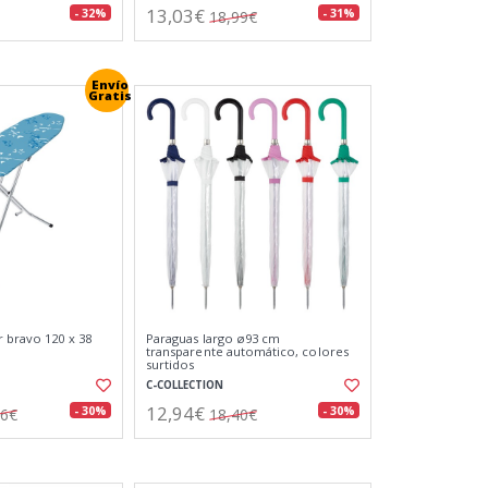
13,03€
- 32%
- 31%
18,99€
Envío
Gratis
r bravo 120 x 38
Paraguas largo ø93 cm
transparente automático, colores
surtidos
C-COLLECTION
12,94€
- 30%
- 30%
36€
18,40€