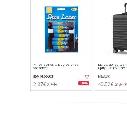
Kit cordones tallas y colores
Maleta 30l de cabi
variados
upfly 55x36x19cm
EDM PRODUCT
NEWLUX
2,07€
43,52€
- 30%
2,94€
61,55€