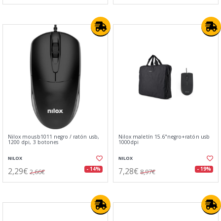
Nilox mousb1011 negro / ratón usb,
Nilox maletín 15.6"negro+ratón usb
1200 dpi, 3 botones
1000dpi
NILOX
NILOX
2,29€
7,28€
- 14%
- 19%
2,66€
8,97€