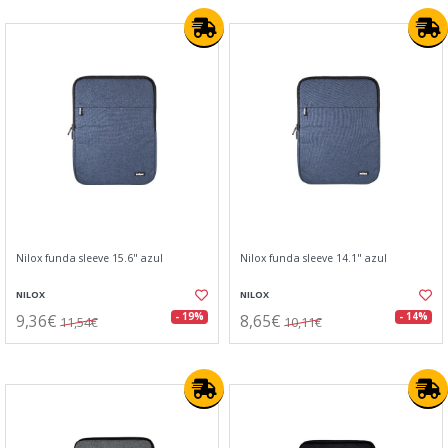
Nilox funda sleeve 15.6" azul
Nilox funda sleeve 14.1" azul
NILOX
NILOX
9,36€
8,65€
- 19%
- 14%
11,54€
10,11€