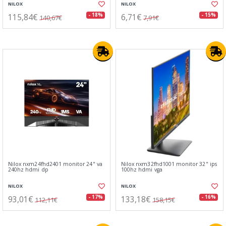
NILOX
NILOX
115,84€
6,71€
- 18%
- 15%
140,67€
7,91€
Nilox nxm24fhd2401 monitor 24" va
Nilox nxm32fhd1001 monitor 32" ips
240hz hdmi dp
100hz hdmi vga
NILOX
NILOX
93,01€
133,18€
- 17%
- 16%
112,11€
158,15€