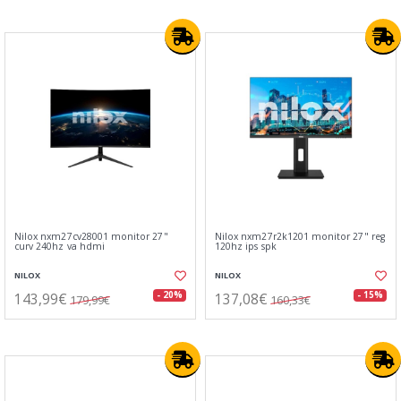
Nilox nxm27cv28001 monitor 27"
Nilox nxm27r2k1201 monitor 27" reg
curv 240hz va hdmi
120hz ips spk
NILOX
NILOX
143,99€
137,08€
- 20%
- 15%
179,99€
160,33€