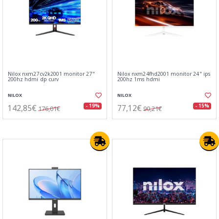
Nilox nxm27cv2k2001 monitor 27"
Nilox nxm24fhd2001 monitor 24" ips
200hz hdmi dp curv
200hz 1ms hdmi
NILOX
NILOX
142,85€
77,12€
- 19%
- 15%
176,01€
90,21€