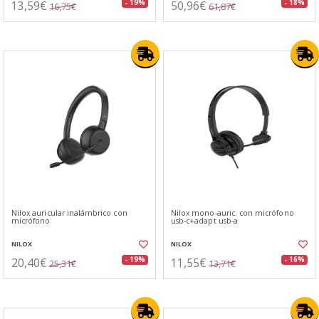
13,59€
50,96€
- 19%
- 18%
16,75€
61,87€
Nilox auricular inalámbrico con
Nilox mono-auric. con micrófono
micrófono
usb-c+adapt usb-a
NILOX
NILOX
20,40€
11,55€
- 19%
- 16%
25,31€
13,71€