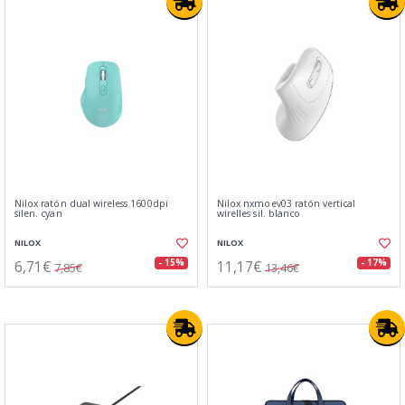
Nilox ratón dual wireless 1600dpi
Nilox nxmoev03 ratón vertical
silen. cyan
wirelles sil. blanco
NILOX
NILOX
6,71€
11,17€
- 15%
- 17%
7,85€
13,46€