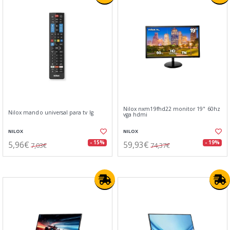
Nilox nxm19fhd22 monitor 19" 60hz
Nilox mando universal para tv lg
vga hdmi
NILOX
NILOX
5,96€
59,93€
- 15%
- 19%
7,03€
74,37€