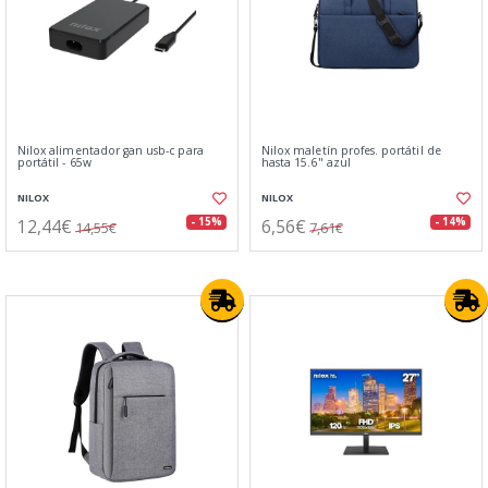
Nilox alimentador gan usb-c para
Nilox maletín profes. portátil de
portátil - 65w
hasta 15.6" azul
NILOX
NILOX
12,44€
6,56€
- 15%
- 14%
14,55€
7,61€