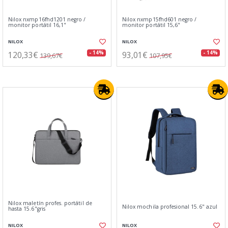
Nilox nxmp16fhd1201 negro /
Nilox nxmp15fhd601 negro /
monitor portátil 16,1"
monitor portátil 15,6"
NILOX
NILOX
120,33€
93,01€
- 14%
- 14%
139,67€
107,95€
Nilox maletín profes. portátil de
Nilox mochila profesional 15.6" azul
hasta 15.6"gris
NILOX
NILOX