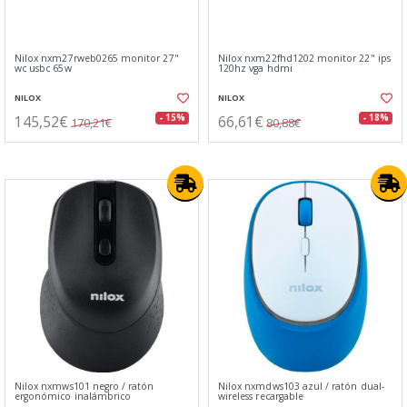
Nilox nxm27rweb0265 monitor 27"
Nilox nxm22fhd1202 monitor 22" ips
wc usbc 65w
120hz vga hdmi
NILOX
NILOX
145,52€
66,61€
- 15%
- 18%
170,21€
80,88€
Nilox nxmws101 negro / ratón
Nilox nxmdws103 azul / ratón dual-
ergonómico inalámbrico
wireless recargable