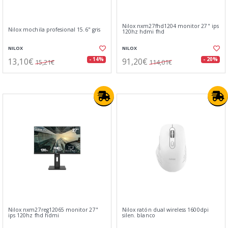
Nilox nxm27fhd1204 monitor 27" ips
Nilox mochila profesional 15.6" gris
120hz hdmi fhd
NILOX
NILOX
13,10€
91,20€
- 14%
- 20%
15,21€
114,01€
Nilox nxm27reg12065 monitor 27"
Nilox ratón dual wireless 1600dpi
ips 120hz fhd hdmi
silen. blanco