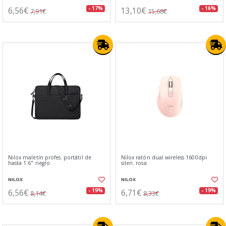
6,56€
13,10€
- 17%
- 16%
7,91€
15,68€
Nilox maletín profes. portátil de
Nilox ratón dual wireless 1600dpi
hasta 1.6" negro
silen. rosa
NILOX
NILOX
6,56€
6,71€
- 19%
- 19%
8,14€
8,33€