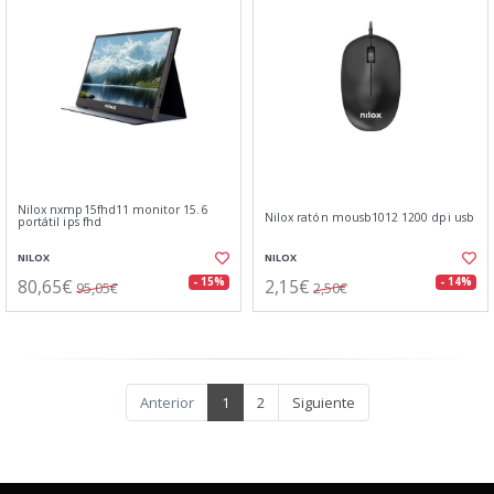
Nilox nxmp15fhd11 monitor 15.6
Nilox ratón mousb1012 1200 dpi usb
portátil ips fhd
NILOX
NILOX
80,65€
2,15€
- 15%
- 14%
95,05€
2,50€
Anterior
1
2
Siguiente