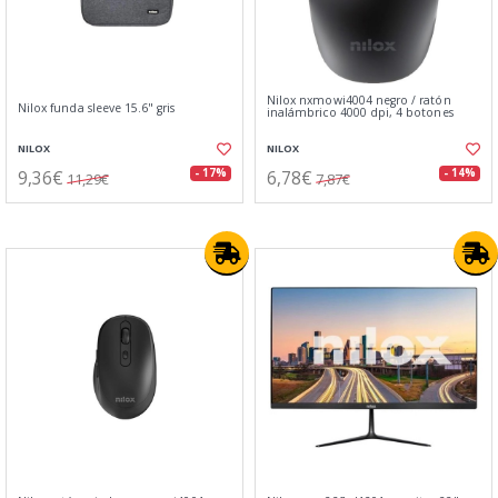
Nilox nxmowi4004 negro / ratón
Nilox funda sleeve 15.6" gris
inalámbrico 4000 dpi, 4 botones
NILOX
NILOX
9,36€
6,78€
- 17%
- 14%
11,29€
7,87€