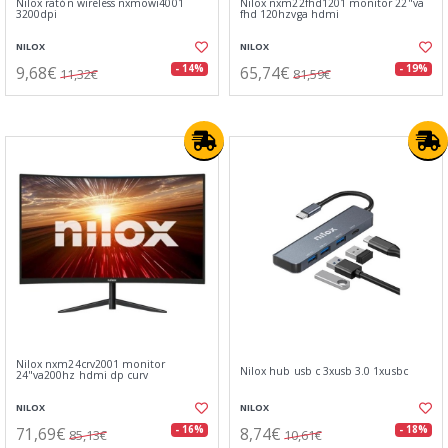
Nilox ratón wireless nxmowi4001
Nilox nxm22fhd1201 monitor 22"va
3200dpi
fhd 120hzvga hdmi
NILOX
NILOX
9,68€
65,74€
- 14%
- 19%
11,32€
81,59€
Nilox nxm24crv2001 monitor
Nilox hub usb c 3xusb 3.0 1xusbc
24"va200hz hdmi dp curv
NILOX
NILOX
71,69€
8,74€
- 16%
- 18%
85,13€
10,61€