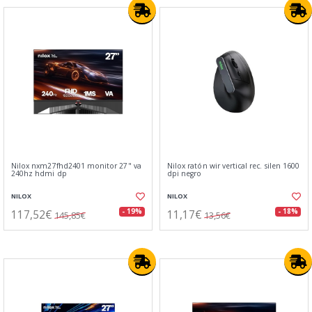
Nilox nxm27fhd2401 monitor 27" va
Nilox ratón wir vertical rec. silen 1600
240hz hdmi dp
dpi negro
NILOX
NILOX
117,52€
11,17€
- 19%
- 18%
145,85€
13,56€