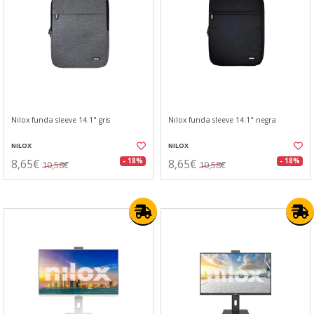
Nilox funda sleeve 14.1" gris
Nilox funda sleeve 14.1" negra
NILOX
NILOX
8,65€
8,65€
- 18%
- 18%
10,58€
10,58€