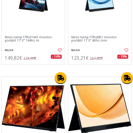
Nilox nxmp17fhd1441 monitor
Nilox nxmp17fhd601 monitor
portátil 17.3" 144hz m
portátil 17.3" 60hz mm
NILOX
NILOX
149,82€
123,21€
- 14%
- 19%
173,90€
151,82€