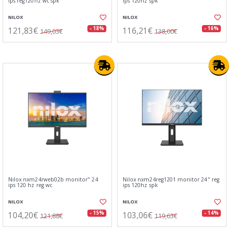
ips reg120hz wc spk
ips 120hz spk
NILOX
NILOX
121,83€
116,21€
- 18%
- 16%
149,03€
138,00€
Nilox nxm24rweb02b monitor" 24
Nilox nxm24reg1201 monitor 24" reg
ips 120 hz reg wc
ips 120hz spk
NILOX
NILOX
104,20€
103,06€
- 15%
- 14%
121,88€
119,63€