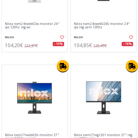
Nilox nxm24rweb02w monitor 24"
Nilox nxm24rweb0265 monitor 24"
ips 120hz reg wc
ips reg cam 120hz
NILOX
NILOX
104,20€
104,85€
- 15%
- 16%
122,81€
125,45€
Nilox nxm27rweb02b monitor 27"
Nilox nxm27reg1201 monitor 27" reg