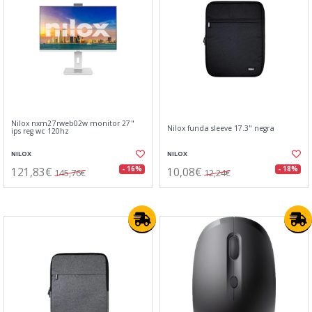
Nilox nxm27rweb02w monitor 27"
Nilox funda sleeve 17.3" negra
ips reg wc 120hz
NILOX
NILOX
121,83€
10,08€
- 16%
- 18%
145,76€
12,24€