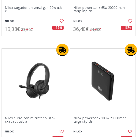
Nilox cargador universal gan 90w usb-
Nilox powerbank 65w 20000mah
c
carga rápida
NILOX
NILOX
19,38€
36,40€
- 17%
- 18%
23,36€
44,20€
Nilox auric. con micrófono usb-
Nilox powerbank 100w 20000mah
c+adapt usb-a
carga rápida
NILOX
NILOX