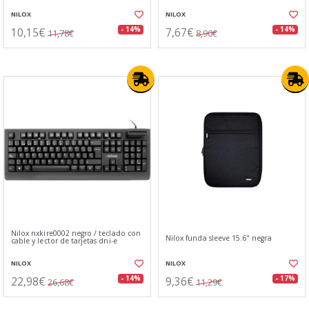
NILOX
NILOX
10,15€
7,67€
- 14%
- 14%
11,78€
8,90€
Nilox nxkire0002 negro / teclado con
Nilox funda sleeve 15.6" negra
cable y lector de tarjetas dni-e
NILOX
NILOX
22,98€
9,36€
- 14%
- 17%
26,68€
11,29€